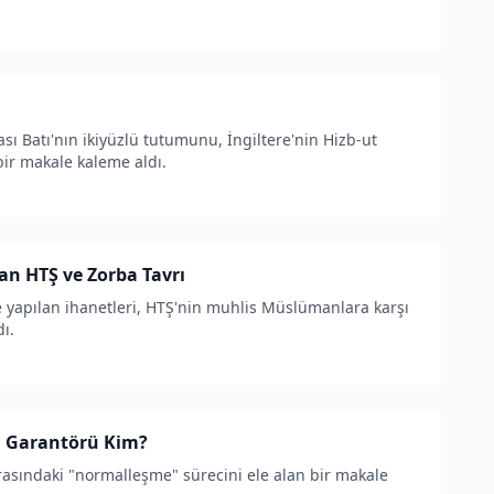
ı Batı'nın ikiyüzlü tutumunu, İngiltere'nin Hizb-ut
ir makale kaleme aldı.
n HTŞ ve Zorba Tavrı
 yapılan ihanetleri, HTŞ'nin muhlis Müslümanlara karşı
ı.
 Garantörü Kim?
rasındaki "normalleşme" sürecini ele alan bir makale