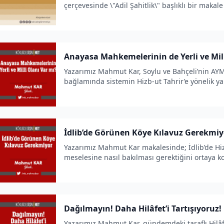
çerçevesinde \"Adil Şahitlik\" başlıklı bir makale
Anayasa Mahkemelerinin de Yerli ve Mill
Yazarımız Mahmut Kar, Soylu ve Bahçeli’nin AYM’
bağlamında sistemin Hizb-ut Tahrir’e yönelik y
İdlib’de Görünen Köye Kılavuz Gerekmiy
Yazarımız Mahmut Kar makalesinde; İdlib’de Hiz
meselesine nasıl bakılması gerektiğini ortaya k
Dağılmayın! Daha Hilâfet’i Tartışıyoruz!
Yazarımız Mahmut Kar, gündemdeki taraflı Hilâfe