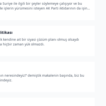
 Suriye ile ilgili bir şeyler söylemeye çalışıyor ve bu
de işlerin yürümesini isteyen AK Parti iktidarının da işini
itikası
ik kendine ait bir siyasi çözüm planı olmuş olsaydı
ına hiçbir zaman yük olmazdı.
nın neresindeyiz?’ demiştik makalenin başında, biz bu
çindeyiz.