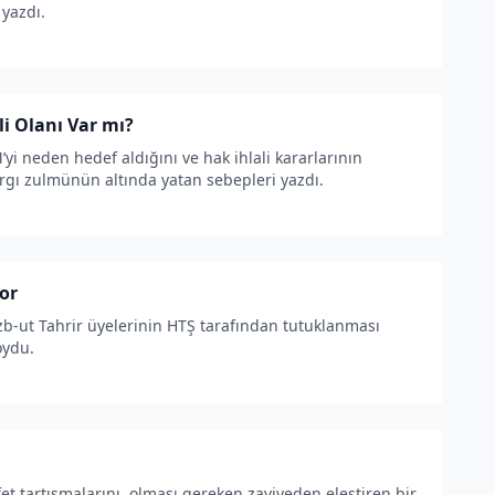
 yazdı.
i Olanı Var mı?
yi neden hedef aldığını ve hak ihlali kararlarının
argı zulmünün altında yatan sebepleri yazdı.
or
b-ut Tahrir üyelerinin HTŞ tarafından tutuklanması
oydu.
t tartışmalarını, olması gereken zaviyeden eleştiren bir