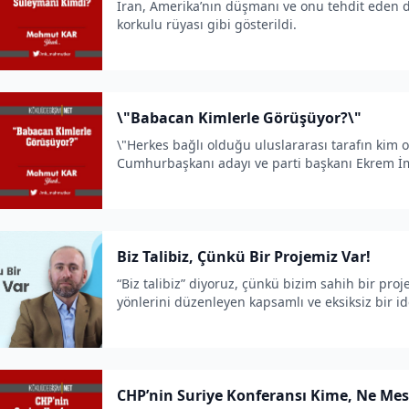
İran, Amerika’nın düşmanı ve onu tehdit eden d
korkulu rüyası gibi gösterildi.
\"Babacan Kimlerle Görüşüyor?\"
\"Herkes bağlı olduğu uluslararası tarafın kim 
Cumhurbaşkanı adayı ve parti başkanı Ekrem İm
parlamentosunda konuşuyor ve AB’li yetkililer i
Biz Talibiz, Çünkü Bir Projemiz Var!
“Biz talibiz” diyoruz, çünkü bizim sahih bir proj
yönlerini düzenleyen kapsamlı ve eksiksiz bir id
CHP’nin Suriye Konferansı Kime, Ne Mes