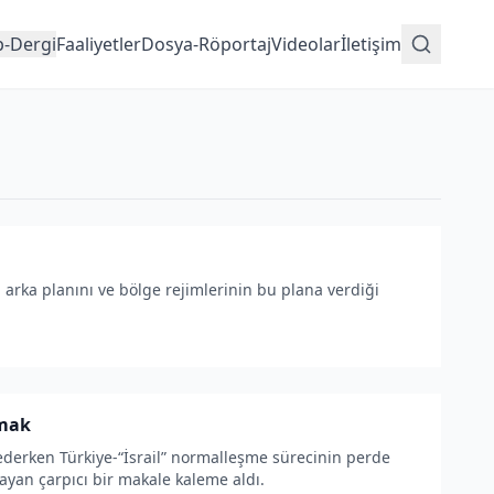
p-Dergi
Faaliyetler
Dosya-Röportaj
Videolar
İletişim
arka planını ve bölge rejimlerinin bu plana verdiği
şmak
derken Türkiye-“İsrail” normalleşme sürecinin perde
ayan çarpıcı bir makale kaleme aldı.