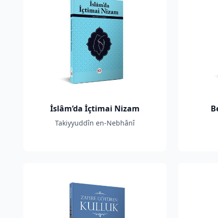
İslâm’da İçtimai Nizam
B
Takiyyuddîn en-Nebhânî