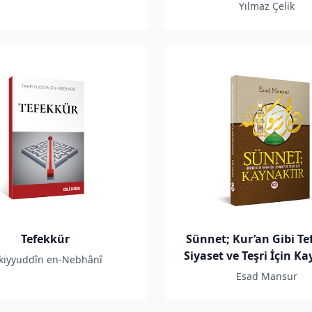
Yılmaz Çelik
Tefekkür
Sünnet; Kur’an Gibi Te
Siyaset ve Teşri İçin K
kiyyuddîn en-Nebhânî
Esad Mansur