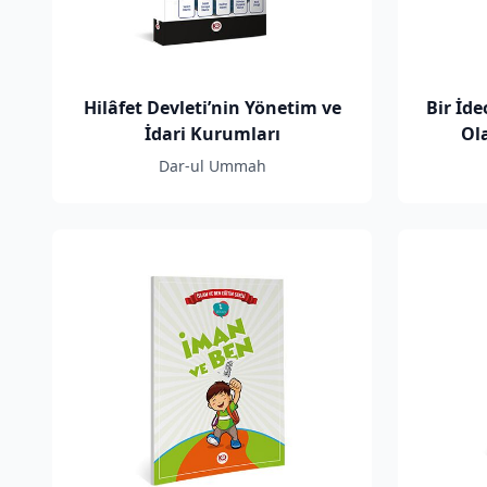
Hilâfet Devleti’nin Yönetim ve
Bir İde
İdari Kurumları
Ola
Düşü
Dar-ul Ummah