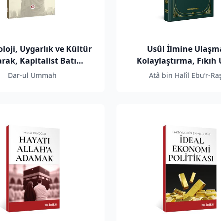
oloji, Uygarlık ve Kültür
Usûl İlmine Ulaşm
rak, Kapitalist Batı
Kolaylaştırma, Fıkıh
ncesinin Çürütülmesi
Hakkında İnceleme
Dar-ul Ummah
Atâ bin Halîl Ebu’r-Ra