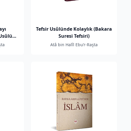
ayı
Tefsir Usûlünde Kolaylık (Bakara
 Usûlü
Suresi Tefsiri)
ler
şta
Atâ bin Halîl Ebu’r-Raşta