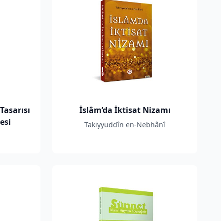
Tasarısı
İslâm’da İktisat Nizamı
esi
Takiyyuddîn en-Nebhânî