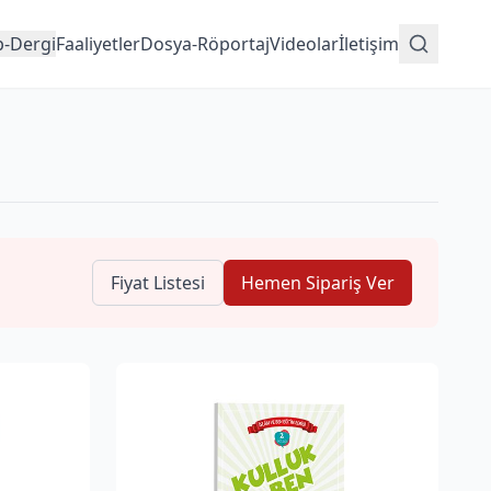
p-Dergi
Faaliyetler
Dosya-Röportaj
Videolar
İletişim
Fiyat Listesi
Hemen Sipariş Ver