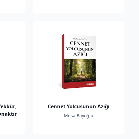
fekkür,
Cennet Yolcusunun Azığı
aynaktır
Musa Bayoğlu