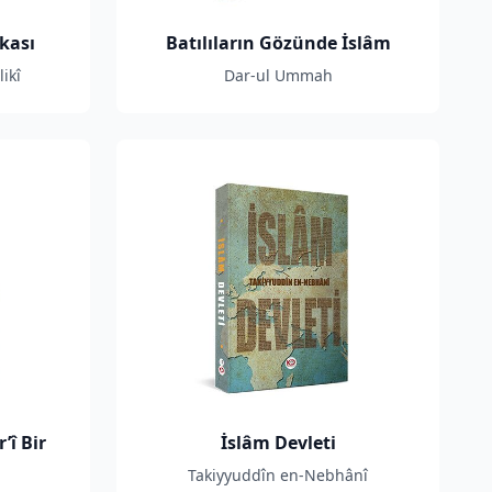
kası
Batılıların Gözünde İslâm
ikî
Dar-ul Ummah
’î Bir
İslâm Devleti
Takiyyuddîn en-Nebhânî