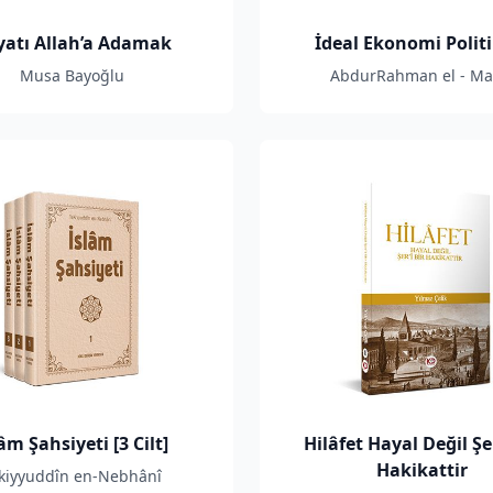
atı Allah’a Adamak
İdeal Ekonomi Politi
Musa Bayoğlu
AbdurRahman el - Mal
âm Şahsiyeti [3 Cilt]
Hilâfet Hayal Değil Şer
Hakikattir
kiyyuddîn en-Nebhânî