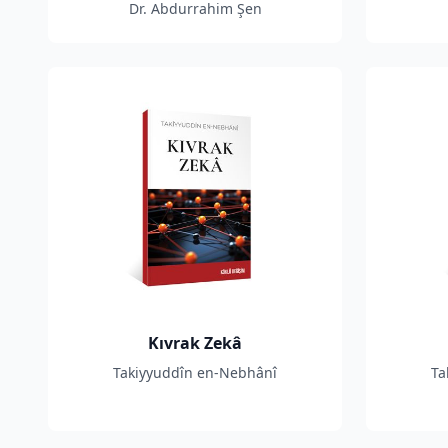
Dr. Abdurrahim Şen
Kıvrak Zekâ
Takiyyuddîn en-Nebhânî
Ta