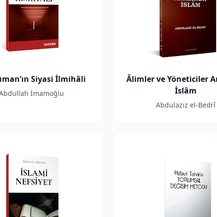
man’ın Siyasi İlmihâli
Âlimler ve Yöneticiler 
İslâm
Abdullah İmamoğlu
Abdulaziz el-Bedrî