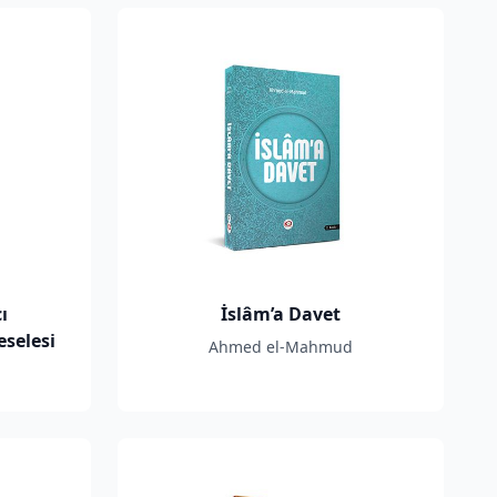
ı
İslâm’a Davet
selesi
Ahmed el-Mahmud