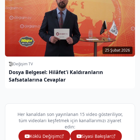
25 Şubat 2026
Değişim TV
Dosya Belgesel: Hilâfet'i Kaldıranların
Safsatalarına Cevaplar
Her kanaldan son yayınlanan 15 video gösteriliyor,
tüm videoları keşfetmek için kanallarımızı ziyaret
edin:
Köklü Değişim
Siyasi Bakışlar