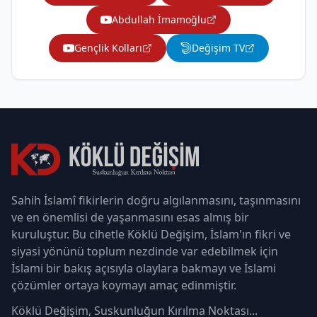
Abdullah İmamoğlu
Gençlik Kolları
Değişim TV
Sahih İslamî fikirlerin doğru algılanmasını, taşınmasını
ve en önemlisi de yaşanmasını esas almış bir
kuruluştur. Bu cihetle Köklü Değişim, İslam'ın fikri ve
siyasi yönünü toplum nezdinde var edebilmek için
İslami bir bakış açısıyla olaylara bakmayı ve İslami
çözümler ortaya koymayı amaç edinmiştir.
Köklü Değişim, Suskunluğun Kırılma Noktası...