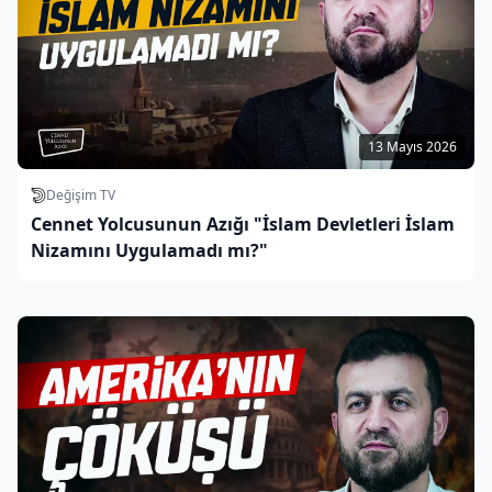
13 Mayıs 2026
Değişim TV
Cennet Yolcusunun Azığı "İslam Devletleri İslam
Nizamını Uygulamadı mı?"