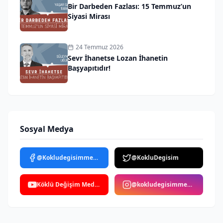
Bir Darbeden Fazlası: 15 Temmuz’un
Siyasi Mirası
24 Temmuz 2026
Sevr İhanetse Lozan İhanetin
Başyapıtıdır!
Sosyal Medya
@Kokludegisimmedya
@KokluDegisim
Köklü Değişim Medya
@kokludegisimmedya