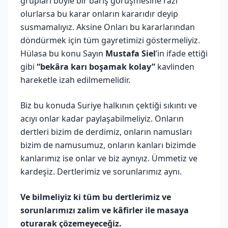
grupları böyle bir barış görüşmesine razı
olurlarsa bu karar onların kararıdır deyip
susmamalıyız. Aksine Onları bu kararlarından
döndürmek için tüm gayretimizi göstermeliyiz.
Hülasa bu konu Sayın
Mustafa Siel
’in ifade ettiği
gibi
“bekâra karı boşamak kolay”
kavlinden
hareketle izah edilmemelidir.
Biz bu konuda Suriye halkının çektiği sıkıntı ve
acıyı onlar kadar paylaşabilmeliyiz. Onların
dertleri bizim de derdimiz, onların namusları
bizim de namusumuz, onların kanları bizimde
kanlarımız ise onlar ve biz aynıyız. Ümmetiz ve
kardeşiz. Dertlerimiz ve sorunlarımız aynı.
Ve bilmeliyiz ki tüm bu dertlerimiz ve
sorunlarımızı zalim ve kâfirler ile masaya
oturarak çözemeyeceğiz.