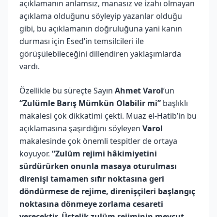
açıklamanın anlamsız, manasız ve izahı olmayan
açıklama olduğunu söyleyip yazanlar olduğu
gibi, bu açıklamanın doğruluğuna yani kanın
durması için Esed’in temsilcileri ile
görüşülebileceğini dillendiren yaklaşımlarda
vardı.
Özellikle bu süreçte Sayın
Ahmet Varol
’un
“Zulümle Barış Mümkün Olabilir mi”
başlıklı
makalesi çok dikkatimi çekti. Muaz el-Hatib’in bu
açıklamasına şaşırdığını söyleyen
Varol
makalesinde çok önemli tespitler de ortaya
koyuyor.
“Zulüm rejimi hâkimiyetini
sürdürürken onunla masaya oturulması
direnişi tamamen sıfır noktasına geri
döndürmese de rejime, direnişçileri başlangıç
noktasına dönmeye zorlama cesareti
verecektir. Üstelik zulüm rejiminin mevcut