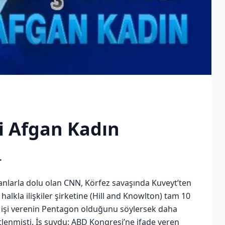
i Afgan Kadın
.
lanlarla dolu olan CNN, Körfez savaşında Kuveyt’ten
halkla ilişkiler şirketine (Hill and Knowlton) tam 10
nda işi verenin Pentagon olduğunu söylersek daha
lenmişti. İş şuydu: ABD Kongresi’ne ifade veren