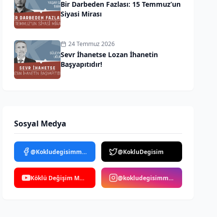
Bir Darbeden Fazlası: 15 Temmuz’un
Siyasi Mirası
24 Temmuz 2026
Sevr İhanetse Lozan İhanetin
Başyapıtıdır!
Sosyal Medya
@Kokludegisimmedya
@KokluDegisim
Köklü Değişim Medya
@kokludegisimmedya