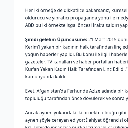
Her iki örneğe de dikkatlice bakarsanız, küresel 
öldürücü ve yıpratıcı propaganda yönü ile med
ABD bu iki örnekte işgal öncesi Irak’a saldırı y
Şimdi gelelim Üçüncüsüne:
21 Mart 2015 günü 
Kerim'i yakan bir kadının halk tarafından linç ed
yoğun haberler yapıldı. Bu konu ile ilgili haber
gazeteler, TV kanalları ve haber portalları haber
Kur’an Yakan Kadın Halk Tarafından Linç Edildi.
kamuoyunda kaldı.
Evet, Afganistan’da Ferhunde Azize adında bir 
topluluğu tarafından önce dövülerek ve sonra yak
Ancak aynen yukarıdaki iki örnekte olduğu gibi b
aynen şöyle cereyan ediyor: İlahiyat öğrencisi ol
kız, şehirde insanlara nuska yazma ve karşılığ