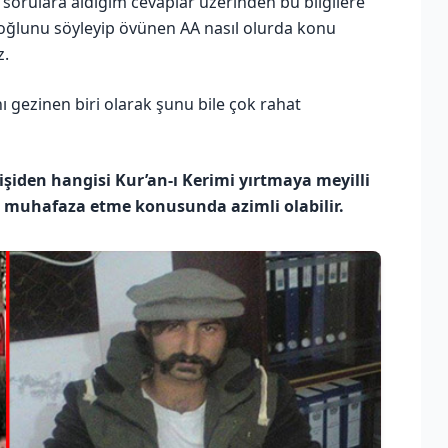
orulara aldığım cevaplar üzerinden bu bilgilere
 oğlunu söyleyip övünen AA nasıl olurda konu
z.
nı gezinen biri olarak şunu bile çok rahat
kişiden hangisi Kur’an-ı Kerimi yırtmaya meyilli
imi muhafaza etme konusunda azimli olabilir.