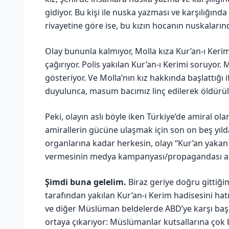
gidiyor. Bu kişi ile nuska yazması ve karşılığın
rivayetine göre ise, bu kızın hocanın nuskalarından
Olay bununla kalmıyor, Molla kıza Kur’an-ı Kerimi 
çağırıyor. Polis yakılan Kur’an-ı Kerimi soruyor.
gösteriyor. Ve Molla’nın kız hakkında başlattığı 
duyulunca, masum bacımız linç edilerek öldürü
Peki, olayın aslı böyle iken Türkiye’de amiral o
amirallerin gücüne ulaşmak için son on beş yı
organlarına kadar herkesin, olayı “Kur’an yakan k
vermesinin medya kampanyası/propagandası aç
Şimdi buna gelelim.
Biraz geriye doğru gittiği
tarafından yakılan Kur’an-ı Kerim hadisesini ha
ve diğer Müslüman beldelerde ABD’ye karşı başlat
ortaya çıkarıyor: Müslümanlar kutsallarına çok b