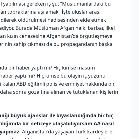
asıl yapılması gereken iş şu: “Müslümanlardaki bu
tan topraklarına aşılamak” İşte uluslar arası
 edilerek öldürülmesi hadisesinden elde etmek
diyor. Burada Müslüman Afgan halkı barbar, ilkel
fgan kızın cenazesine Afganistan’da örgütleşmeye
lerinin sahip çıkması da bu propagandanın başka
ında bir haber yaptı mı? Hiç kimse masum
 haber yaptı mı? Hiç kimse bu olayın iç yüzünü
ci kalan ABD eğitimli polis ve emniyet hakkında bir
 daha sonra gözaltına alınan ve tutuklanan kişilerin
ğı büyük ajanslar ile kıyaslandığında bir hiç
dığımda bir neticeye ulaşabiliyorsam AA nasıl
i yapmaz.
Afganistan’da yaşayan Türk kardeşlere,