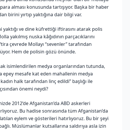
da para alması konusunda tartışıyor. Başka bir haber
 birini yırtıp yaktığına dair bilgi var.
yaktığı ve dine küfrettiği iftirasını atarak polis
 Molla yakılmış nuska kâğıdının parçacıklarını
iftira çevrede Mollayı “sevenler” tarafından
lüyor. Hem de polisin gözü önünde.
larak isimlendirilen medya organlarından tutunda,
lda epey mesafe kat eden mahallenin medya
adın halk tarafından linç edildi” başlığı ile
ısından önemi neydi?
mizde 2012’de Afganistan’da ABD askerleri
tırlıyoruz. Bu hadise sonrasında tüm Afganistan’da
ılan eylem ve gösterileri hatırlıyoruz. Bu bir şeyi
ağlı. Müslümanlar kutsallarına saldırıya asla izin