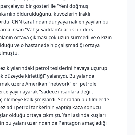
 parçalayıcı bir gösteri ile “Yeni doğmuş
ıkarılıp öldürüldüğünü, kuvözlerin Iraklı
ıyordu. CNN tarafından dünyaya naklen yayılan bu
larca insan “Vahşi Saddam’a artık bir ders
 yalanın ortaya çıkması çok uzun sürmedi ve o kızın
olduğu ve o hastanede hiç çalışmadığı ortaya
bulmuştu.
 kıyılarındaki petrol tesislerini havaya uçurup
 düzeyde kirlettiği” yalanıydı. Bu yalanda
olmak üzere Amerikan “network”leri petrole
lerce yayınlayarak “sadece insanlara değil,
rçinlemeye kalkışmışlardı. Sonradan bu filmlerde
ez adlı petrol tankerinin yaptığı kaza sonucu
lar olduğu ortaya çıkmıştı. Yani aslında kuşları
NN’in bu yalanı üzerinden de Pentagon amaçladığı