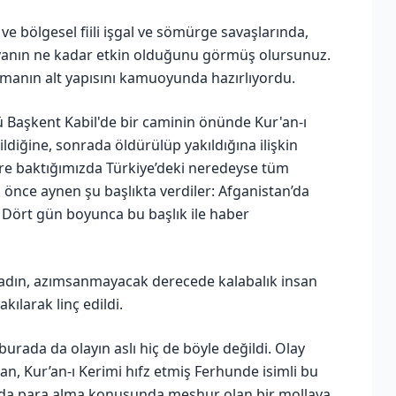
ve bölgesel fiili işgal ve sömürge savaşlarında,
yanın ne kadar etkin olduğunu görmüş olursunuz.
apmanın alt yapısını kamuoyunda hazırlıyordu.
Başkent Kabil'de bir caminin önünde Kur'an-ı
ildiğine, sonrada öldürülüp yakıldığına ilişkin
lere baktığımızda Türkiye’deki neredeyse tüm
i önce aynen şu başlıkta verdiler: Afganistan’da
” Dört gün boyunca bu başlık ile haber
kadın, azımsanmayacak derecede kalabalık insan
ılarak linç edildi.
urada da olayın aslı hiç de böyle değildi. Olay
an, Kur’an-ı Kerimi hıfz etmiş Ferhunde isimli bu
ında para alma konusunda meşhur olan bir mollaya