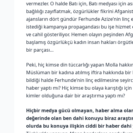
vermezler. O halde Batı için, Batı medyası için 
bağlılığı zayıflatmak, özgürlükler fikrini Afganis
ajansların dört gündür Ferhunde Azize’nin linç
istediği kampanya propagandası bu işe hizmet e
ve cahil gösteriliyor. Hemen olayın peşinden A
başlamış özgürlükçü kadın insan hakları örgüt
bir parçası…
Peki, hiç kimse din tüccarlığı yapan Molla hakk
Müslüman bir kadına atılmış iftira hakkında bir
bildiği halde Ferhunde’nin linç edilmesine seyir
haber yaptı mı? Hiç kimse bu olaya karıştığı için
kimler olduğuna dair bir araştırma yaptı mı?
Hiçbir medya gücü olmayan, haber alma olana
değerinde olan ben dahi konuyu biraz araştır
olurda bu konuya ilişkin ciddi bir haber dah