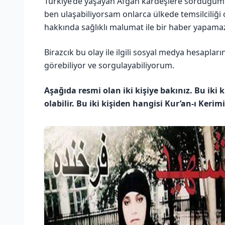
Türkiye’de yaşayan Afgan kardeşlere sorduğum s
ben ulaşabiliyorsam onlarca ülkede temsilciliği
hakkında sağlıklı malumat ile bir haber yapama
Birazcık bu olay ile ilgili sosyal medya hesapları
görebiliyor ve sorgulayabiliyorum.
Aşağıda resmi olan iki kişiye bakınız. Bu iki 
olabilir. Bu iki kişiden hangisi Kur’an-ı Ker