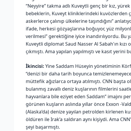
“Neyyire” takma adlı Kuveytli genç bir kız, yürek
bebeklerin, Kuveyt kliniklerindeki kuvözlerden ç
askerlerce çalınıp ülkelerine taşındığını” anlat
ifade, herkesi gözyaşlarına boğuyor, yüz milyon
verilmesi” gerektiğine iyice inandırılıyordu. Bu
Kuveytli diplomat Saud Nasser Al Sabah'ın kızı 
çıkmıştı. Ama yapılan yapılmıştı ve kasıt yerini 
İkincisi:
Yine Saddam Hüseyin yönetiminin Körfez
“denizi bir daha tarih boyunca temizlenemeyecek
müttefik ağızlarca ortaya atılmıştı. CNN başta 
bulanmış zavallı deniz kuşlarının filmlerini saat
hayvanlara bile eziyet eden Saddam” imajını pe
görünen kuşların aslında yıllar önce Exxon -Vald
(Alaska’da) denize yayılan petrolden kirlenen kuş
öldüren ile Irak’a saldıran aynı kişiydi. Ama C
şeyi başarmıştı.