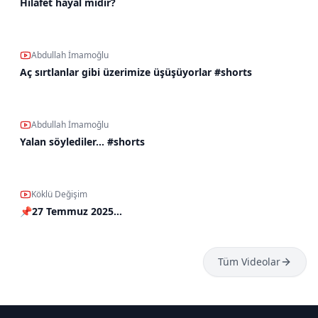
Hilafet hayal midir?
Abdullah İmamoğlu
Aç sırtlanlar gibi üzerimize üşüşüyorlar #shorts
Abdullah İmamoğlu
Yalan söylediler... #shorts
Köklü Değişim
📌27 Temmuz 2025…
Tüm
Videolar