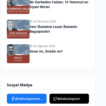
Bir Darbeden Fazlası: 15 Temmuz’un
Siyasi Mirası
24 Temmuz 2026
Sevr İhanetse Lozan İhanetin
Başyapıtıdır!
06 Ağustos 2026
İman mı, İmkân mı?
Sosyal Medya
@Kokludegisimmedya
@KokluDegisim