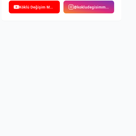
Köklü Değişim Medya
@kokludegisimmedya