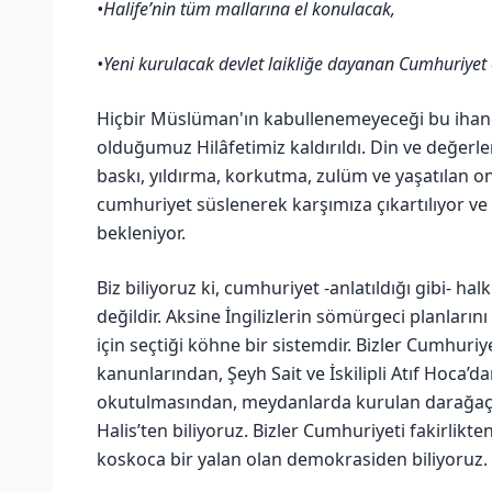
•Halife’nin tüm mallarına el konulacak,
•Yeni kurulacak devlet laikliğe dayanan Cumhuriyet 
Hiçbir Müslüman'ın kabullenemeyeceği bu ihan
olduğumuz Hilâfetimiz kaldırıldı. Din ve değerle
baskı, yıldırma, korkutma, zulüm ve yaşatılan o
cumhuriyet süslenerek karşımıza çıkartılıyor v
bekleniyor.
Biz biliyoruz ki, cumhuriyet -anlatıldığı gibi- ha
değildir. Aksine İngilizlerin sömürgeci planlarını
için seçtiği köhne bir sistemdir. Bizler Cumhuri
kanunlarından, Şeyh Sait ve İskilipli Atıf Hoca’
okutulmasından, meydanlarda kurulan darağaçla
Halis’ten biliyoruz. Bizler Cumhuriyeti fakirlikte
koskoca bir yalan olan demokrasiden biliyoruz.