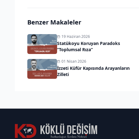
Benzer Makaleler
19 Haziran 2026
Statükoyu Koruyan Paradoks
“Toplumsal Rıza”
01 Nisan 2026
İzzeti Küfür Kapısında Arayanların
Zilleti