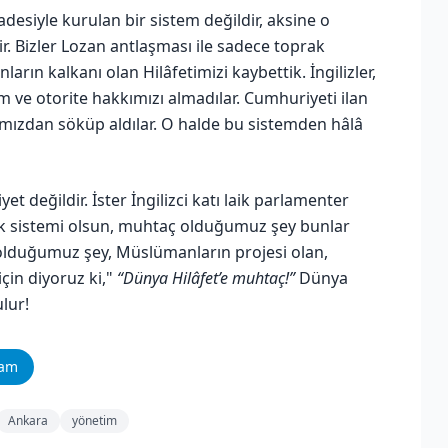
esiyle kurulan bir sistem değildir, aksine o
dir. Bizler Lozan antlaşması ile sadece toprak
ın kalkanı olan Hilâfetimizi kaybettik. İngilizler,
 ve otorite hakkımızı almadılar. Cumhuriyeti ilan
atımızdan söküp aldılar. O halde bu sistemden hâlâ
 değildir. İster İngilizci katı laik parlamenter
ık sistemi olsun, muhtaç olduğumuz şey bunlar
ç olduğumuz şey, Müslümanların projesi olan,
için diyoruz ki,"
“Dünya Hilâfet’e muhtaç!”
Dünya
lur!
ram
Ankara
yönetim