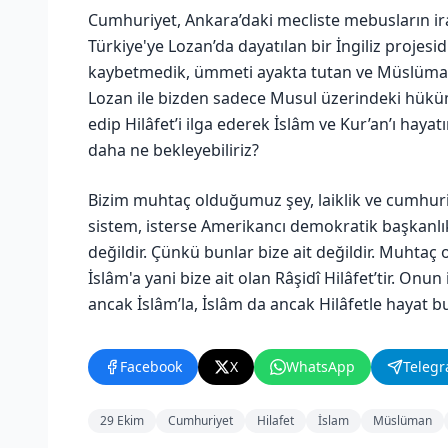
Cumhuriyet, Ankara’daki mecliste mebusların irad
Türkiye'ye Lozan’da dayatılan bir İngiliz projesi
kaybetmedik, ümmeti ayakta tutan ve Müslümanlar
Lozan ile bizden sadece Musul üzerindeki hüküm
edip Hilâfet’i ilga ederek İslâm ve Kur’an’ı hay
daha ne bekleyebiliriz?
Bizim muhtaç olduğumuz şey, laiklik ve cumhuriyet
sistem, isterse Amerikancı demokratik başkanl
değildir. Çünkü bunlar bize ait değildir. Muhta
İslâm'a yani bize ait olan Râşidî Hilâfet’tir. Onun 
ancak İslâm’la, İslâm da ancak Hilâfetle hayat bu
Facebook
X
WhatsApp
Teleg
29 Ekim
Cumhuriyet
Hilafet
İslam
Müslüman