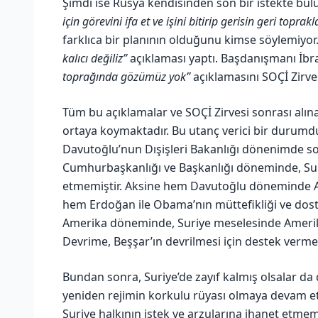
Şimdi ise Rusya kendisinden son bir istekte bul
için görevini ifa et ve işini bitirip gerisin geri toprak
farklıca bir planının olduğunu kimse söylemiy
kalıcı değiliz”
açıklaması yaptı. Başdanışmanı İbr
toprağında gözümüz yok”
açıklamasını SOÇİ Zirve
Tüm bu açıklamalar ve SOÇİ Zirvesi sonrası alına
ortaya koymaktadır. Bu utanç verici bir durumdu
Davutoğlu’nun Dışişleri Bakanlığı dönenimde s
Cumhurbaşkanlığı ve Başkanlığı döneminde, Sur
etmemiştir. Aksine hem Davutoğlu döneminde ABD
hem Erdoğan ile Obama’nın müttefikliği ve do
Amerika döneminde, Suriye meselesinde Amerik
Devrime, Beşşar’ın devrilmesi için destek vermem
Bundan sonra, Suriye’de zayıf kalmış olsalar da 
yeniden rejimin korkulu rüyası olmaya devam etm
Suriye halkının istek ve arzularına ihanet etme