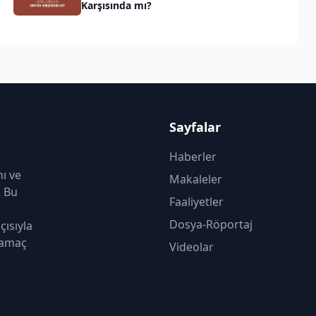
Karşısında mı?
Sayfalar
Haberler
nı ve
Makaleler
. Bu
Faaliyetler
Dosya-Röportaj
çısıyla
 amaç
Videolar