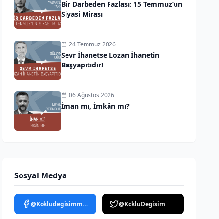
Bir Darbeden Fazlası: 15 Temmuz’un
Siyasi Mirası
24 Temmuz 2026
Sevr İhanetse Lozan İhanetin
Başyapıtıdır!
06 Ağustos 2026
İman mı, İmkân mı?
Sosyal Medya
@Kokludegisimmedya
@KokluDegisim