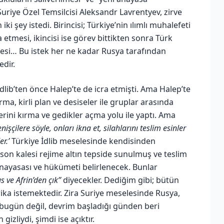
uriye Özel Temsilcisi Aleksandr Lavrentyev, zirve
i şey istedi. Birincisi; Türkiye’nin ılımlı muhalefeti
a etmesi, ikincisi ise görev bittikten sonra Türk
esi… Bu istek her ne kadar Rusya tarafından
dir.
İdlib’ten önce Halep’te de icra etmişti. Ama Halep’te
ırma, kirli plan ve desiseler ile gruplar arasında
erini kırma ve gedikler açma yolu ile yaptı. Ama
enişçilere söyle, onları ikna et, silahlarını teslim esinler
r.’
Türkiye İdlib meselesinde kendisinden
 son kalesi rejime altın tepside sunulmuş ve teslim
Anayasası ve hükümeti belirlenecek. Bunlar
s ve Afrin’den çık”
diyecekler. Dediğim gibi; bütün
ika istemektedir. Zira Suriye meselesinde Rusya,
Bu bugün değil, devrim başladığı günden beri
gizliydi, şimdi ise açıktır.