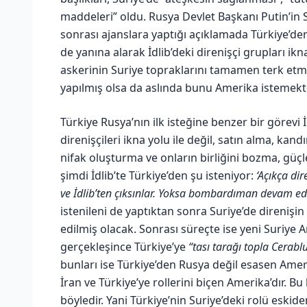
maddeleri” oldu. Rusya Devlet Başkanı Putin’in S
sonrası ajanslara yaptığı açıklamada Türkiye’den ik
de yanına alarak İdlib’deki direnişçi grupları ikn
askerinin Suriye topraklarını tamamen terk etm
yapılmış olsa da aslında bunu Amerika istemekte
Türkiye Rusya’nın ilk isteğine benzer bir görevi 
direnişçileri ikna yolu ile değil, satın alma, kand
nifak oluşturma ve onların birliğini bozma, güçl
şimdi İdlib’te Türkiye’den şu isteniyor:
‘Açıkça dir
ve İdlib’ten çıksınlar. Yoksa bombardıman devam ede
istenileni de yaptıktan sonra Suriye’de direnişin
edilmiş olacak. Sonrası süreçte ise yeni Suriye 
gerçekleşince Türkiye’ye
“tası tarağı topla Cerablu
bunları ise Türkiye’den Rusya değil esasen Amer
İran ve Türkiye’ye rollerini biçen Amerika’dır. 
böyledir. Yani Türkiye’nin Suriye’deki rolü eskiden 