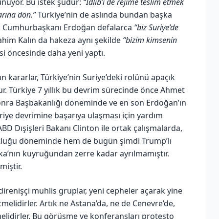
unuyor. Bu istek şudur:
“İdlib’i de rejime teslim etmek
larına dön.”
Türkiye’nin de aslında bundan başka
or. Cumhurbaşkanı Erdoğan defalarca
“biz Suriye’de
ahim Kalın da hakeza aynı şekilde
“bizim kimsenin
si öncesinde daha yeni yaptı.
n kararlar, Türkiye’nin Suriye’deki rolünü apaçık
r. Türkiye 7 yıllık bu devrim sürecinde önce Ahmet
onra Başbakanlığı döneminde ve en son Erdoğan’ın
iye devrimine başarıya ulaşması için yardım
 Dışişleri Bakanı Clinton ile ortak çalışmalarda,
stluğu döneminde hem de bugün şimdi Trump’lı
a’nın kuyruğundan zerre kadar ayrılmamıştır.
iştir.
direnişçi muhlis gruplar, yeni cepheler açarak yine
elidirler. Artık ne Astana’da, ne de Cenevre’de,
melidirler. Bu görüşme ve konferansları protesto