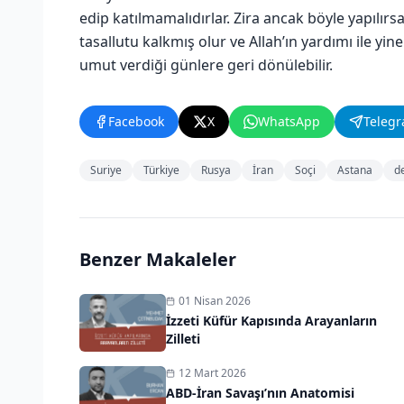
edip katılmamalıdırlar. Zira ancak böyle yapılırs
tasallutu kalkmış olur ve Allah’ın yardımı ile yi
umut verdiği günlere geri dönülebilir.
Facebook
X
WhatsApp
Teleg
Suriye
Türkiye
Rusya
İran
Soçi
Astana
d
Benzer Makaleler
01 Nisan 2026
İzzeti Küfür Kapısında Arayanların
Zilleti
12 Mart 2026
ABD-İran Savaşı’nın Anatomisi