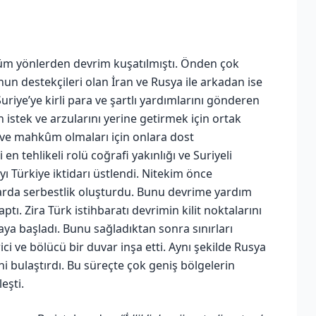
tüm yönlerden devrim kuşatılmıştı. Önden çok
un destekçileri olan İran ve Rusya ile arkadan ise
Suriye’ye kirli para ve şartlı yardımlarını gönderen
 istek ve arzularını yerine getirmek için ortak
ı ve mahkûm olmaları için onlara dost
n tehlikeli rolü coğrafi yakınlığı ve Suriyeli
 Türkiye iktidarı üstlendi. Nitekim önce
nularda serbestlik oluşturdu. Bunu devrime yardım
tı. Zira Türk istihbaratı devrimin kilit noktalarını
a başladı. Bunu sağladıktan sonra sınırları
ci ve bölücü bir duvar inşa etti. Aynı şekilde Rusya
ini bulaştırdı. Bu süreçte çok geniş bölgelerin
eşti.