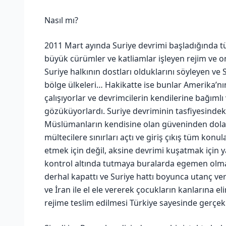
Nasıl mı?
2011 Mart ayında Suriye devrimi başladığında 
büyük cürümler ve katliamlar işleyen rejim ve on
Suriye halkının dostları olduklarını söyleyen ve 
bölge ülkeleri… Hakikatte ise bunlar Amerika’nın
çalışıyorlar ve devrimcilerin kendilerine bağıml
gözüküyorlardı. Suriye devriminin tasfiyesindeki e
Müslümanların kendisine olan güveninden dolayı
mültecilere sınırları açtı ve giriş çıkış tüm ko
etmek için değil, aksine devrimi kuşatmak için yap
kontrol altında tutmaya buralarda egemen olmay
derhal kapattı ve Suriye hattı boyunca utanç veri
ve İran ile el ele vererek çocukların kanlarına el
rejime teslim edilmesi Türkiye sayesinde gerçekl