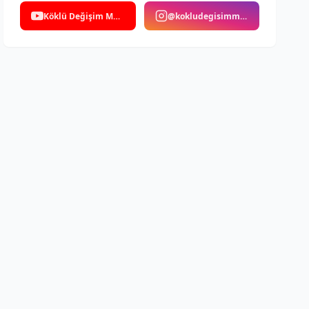
Köklü Değişim Medya
@kokludegisimmedya