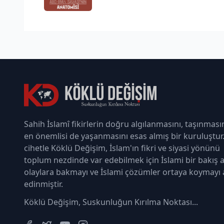
Sahih İslamî fikirlerin doğru algılanmasını, taşınması
en önemlisi de yaşanmasını esas almış bir kuruluştur
cihetle Köklü Değişim, İslam'ın fikri ve siyasi yönünü
toplum nezdinde var edebilmek için İslami bir bakış a
olaylara bakmayı ve İslami çözümler ortaya koymayı
edinmiştir.
Köklü Değişim, Suskunluğun Kırılma Noktası...