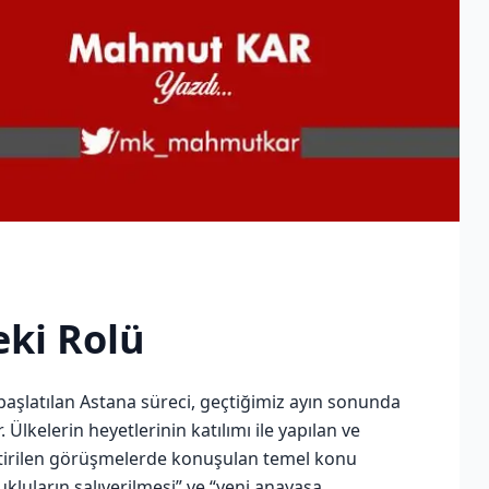
eki Rolü
başlatılan Astana süreci, geçtiğimiz ayın sonunda
. Ülkelerin heyetlerinin katılımı ile yapılan ve
tirilen görüşmelerde konuşulan temel konu
ukluların salıverilmesi” ve “yeni anayasa