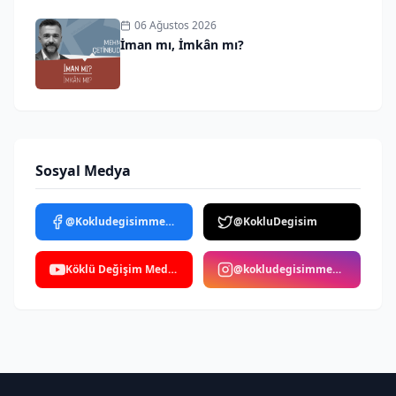
06 Ağustos 2026
İman mı, İmkân mı?
Sosyal Medya
@Kokludegisimmedya
@KokluDegisim
Köklü Değişim Medya
@kokludegisimmedya