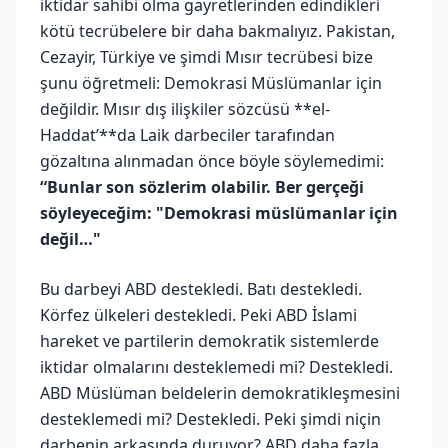
iktidar sahibi olma gayretlerinden edindikleri
kötü tecrübelere bir daha bakmalıyız. Pakistan,
Cezayir, Türkiye ve şimdi Mısır tecrübesi bize
şunu öğretmeli: Demokrasi Müslümanlar için
değildir. Mısır dış ilişkiler sözcüsü **el-
Haddat’**da Laik darbeciler tarafından
gözaltına alınmadan önce böyle söylemedimi:
“Bunlar son sözlerim olabilir. Ber gerçeği
söyleyeceğim: "Demokrasi müslümanlar için
değil…"
Bu darbeyi ABD destekledi. Batı destekledi.
Körfez ülkeleri destekledi. Peki ABD İslami
hareket ve partilerin demokratik sistemlerde
iktidar olmalarını desteklemedi mi? Destekledi.
ABD Müslüman beldelerin demokratikleşmesini
desteklemedi mi? Destekledi. Peki şimdi niçin
darbenin arkasında duruyor? ABD daha fazla