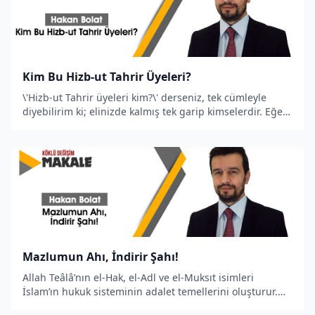
Kim Bu Hizb-ut Tahrir Üyeleri?
\'Hizb-ut Tahrir üyeleri kim?\' derseniz, tek cümleyle
diyebilirim ki; elinizde kalmış tek garip kimselerdir. Eğer
gariplerinize zulmeder, zalime teslim ederseniz; onlara
yapılan zulme sessiz kalırsanız; onlara iftira atarsanız,
Allah’ın zalim
Mazlumun Ahı, İndirir Şahı!
Allah Teâlâ’nın el-Hak, el-Adl ve el-Muksıt isimleri
İslam’ın hukuk sisteminin adalet temellerini oluşturur.
Bu sebeple o adalet ile hükmedeni sever. Adâletin zıddı