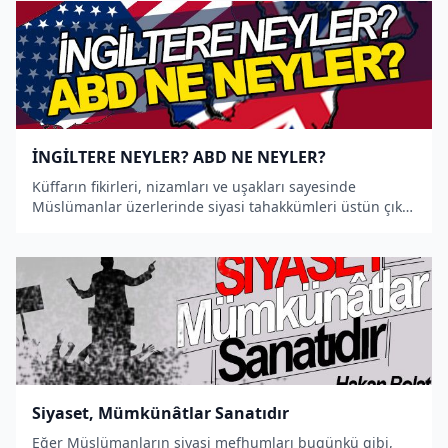
İNGİLTERE NEYLER? ABD NE NEYLER?
Küffarın fikirleri, nizamları ve uşakları sayesinde
Müslümanlar üzerlerinde siyasi tahakkümleri üstün çıktı.
Bu sayede İslâm dini, ümmetin evlatlarının nefislerinde
siyasî ve teşriî niteliklerini kaybetti.
Siyaset, Mümkünâtlar Sanatıdır
Eğer Müslümanların siyasi mefhumları bugünkü gibi,