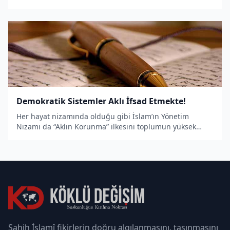
her zaman karşılaşılan sistem
Demokratik Sistemler Aklı İfsad Etmekte!
Her hayat nizamında olduğu gibi İslam’ın Yönetim
Nizamı da “Aklın Korunma” ilkesini toplumun yüksek
hedefleri &nbsp;içinde
Sahih İslamî fikirlerin doğru algılanmasını, taşınmasını