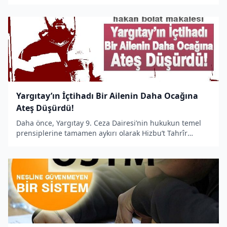
tarihe ve külliyata sahiptir.
Yargıtay’ın İçtihadı Bir Ailenin Daha Ocağına
Ateş Düşürdü!
Daha önce, Yargıtay 9. Ceza Dairesi’nin hukukun temel
prensiplerine tamamen aykırı olarak Hizbu’t Tahrîr
hakkındaki içtihat kararı yüzünden 11.02.2014 tarihinde
Bülent Pamuk isimli bir Müslüman kardeşimiz
tutuklanmıştı.