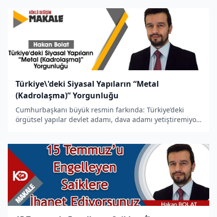
olan ise zulümdür. Cenâb-ı Hak, mazlumların haklarını
zalimlerin yan
Türkiye\'deki Siyasal Yapıların “Metal
(Kadrolaşma)” Yorgunluğu
Cumhurbaşkanı büyük resmin farkında: Türkiye’deki
örgütsel yapılar devlet adamı, dava adamı yetiştiremiyor.
Türkiye’nin kitleleşme fabrikaları, menfaat ve kendi
istikbalinin peşinde koşan siyasiler ve bu minvalde
kadrolaşan pragmatis