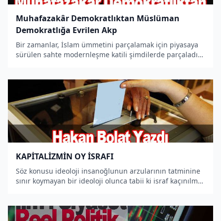
Muhafazakâr Demokratlıktan Müslüman
Demokratlığa Evrilen Akp
Bir zamanlar, İslam ümmetini parçalamak için piyasaya
sürülen sahte modernleşme katili şimdilerde parçaladığı
varlığın küllerinden Müslüman demokrat kimliği inşa
etme çabasında, aşkındadır.
KAPİTALİZMİN OY İSRAFI
Söz konusu ideoloji insanoğlunun arzularının tatminine
sınır koymayan bir ideoloji olunca tabii ki israf kaçınılmaz
oluyor.