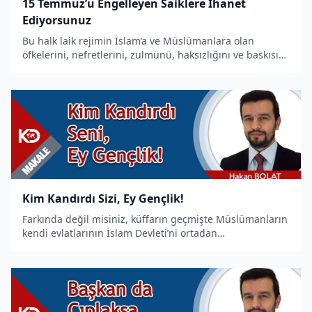
15 Temmuz’u Engelleyen Saiklere İhanet
Ediyorsunuz
Bu halk laik rejimin İslam’a ve Müslümanlara olan
öfkelerini, nefretlerini, zulmünü, haksızlığını ve baskısını
tekrar yaşamamak için İslamî duyguların liderliğinde
sokaklara çıktı. Darbe karşısında Müslümanların
ayaklanmalar
Kim Kandırdı Sizi, Ey Gençlik!
Farkında değil misiniz, küffarın geçmişte Müslümanların
kendi evlatlarının İslam Devleti’ni ortadan
kaldırttırmasında olduğu gibi bugün de kuruluşunu ve
tekrar var olmasını engellemek için gençlerimizin
üzerinde bütün çabasın�