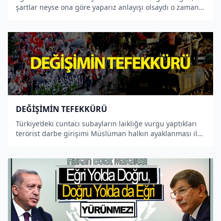
şartlar neyse ona göre yaparız anlayışı olsaydı o zaman
Müslümanlar şanlı bir İslam tarihine sahip
olmayacaklardı.
DEĞİŞİMİN TEFEKKÜRÜ
Türkiye’deki cuntacı subayların laikliğe vurgu yaptıkları
terörist darbe girişimi Müslüman halkın ayaklanması ile
çok şükür hüsran ile sonuçlandı. Bu olay Türkiye’de
yaşayan Müslümanların tekrar değişim gücünün fark
edilme