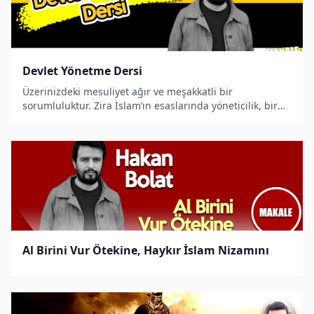
Devlet Yönetme Dersi
Üzerinizdeki mesuliyet ağır ve meşakkatli bir
sorumluluktur. Zira İslam’ın esaslarında yöneticilik, bir
meslek kolu değildir. Gerçek bir devlet adamı olmak için
İslam’ın yönetimle alakalı esaslarına dönmeniz
gerekmektedir.
Al Birini Vur Ötekine, Haykır İslam Nizamını