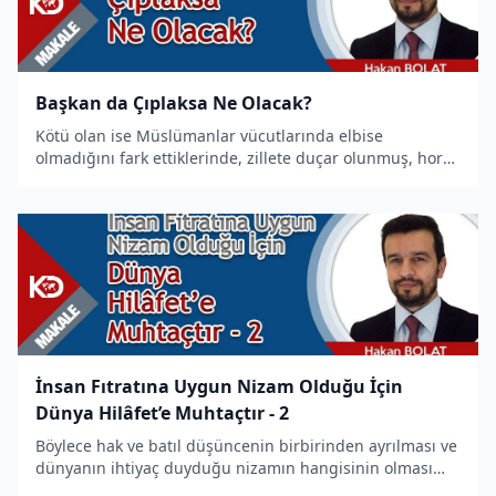
Başkan da Çıplaksa Ne Olacak?
Kötü olan ise Müslümanlar vücutlarında elbise
olmadığını fark ettiklerinde, zillete duçar olunmuş, hor
ve hakir bir yaşantı benimsenmiş, her türlü haram ve
aşağılanmanın kucağına düşülmüş, sömürgecilerin kulu-
kölesi hâline
İnsan Fıtratına Uygun Nizam Olduğu İçin
Dünya Hilâfet’e Muhtaçtır - 2
Böylece hak ve batıl düşüncenin birbirinden ayrılması ve
dünyanın ihtiyaç duyduğu nizamın hangisinin olması
gerektiği düşüncesine katkı sağlaması için bu hususları