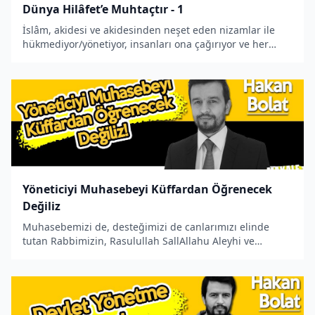
Dünya Hilâfet’e Muhtaçtır - 1
İslâm, akidesi ve akidesinden neşet eden nizamlar ile
hükmediyor/yönetiyor, insanları ona çağırıyor ve her
yerde onu uygulamaya çalışıyor.
Yöneticiyi Muhasebeyi Küffardan Öğrenecek
Değiliz
Muhasebemizi de, desteğimizi de canlarımızı elinde
tutan Rabbimizin, Rasulullah SallAllahu Aleyhi ve
Sellem’e öğrettiği şekliyle yapalım. Yöneticinin
muhasebesi, ya hakkı söylemek ya da küffarın batıl
fikirlerinden alıkoymak üzere yapı