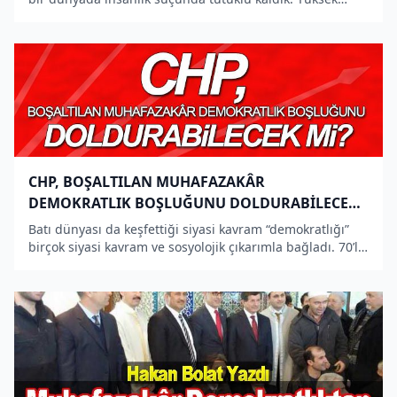
ideallerimizden çalındı. Kimselere anlatamadık hırsızın
işgalini! Eşkâlini verdik ama kimse kabullenmek istemed
CHP, BOŞALTILAN MUHAFAZAKÂR
DEMOKRATLIK BOŞLUĞUNU DOLDURABİLECEK
Mİ?
Batı dünyası da keşfettiği siyasi kavram “demokratlığı”
birçok siyasi kavram ve sosyolojik çıkarımla bağladı. 70’li
yıllara girmesiyle komünizm karşıtı liberal ve sosyal
demokrat ilkeleri de alarak geniş bir siyasi potansiyele
d�