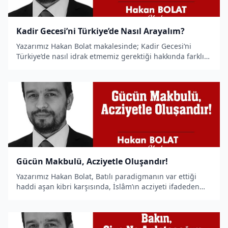
Kadir Gecesi’ni Türkiye’de Nasıl Arayalım?
Yazarımız Hakan Bolat makalesinde; Kadir Gecesi’ni
Türkiye’de nasıl idrak etmemiz gerektiği hakkında farklı
bir bakış açısı sunuyor.
Gücün Makbulü, Acziyetle Oluşandır!
Yazarımız Hakan Bolat, Batılı paradigmanın var ettiği
haddi aşan kibri karşısında, İslâm’ın acziyeti ifadeden
doğan gücü kaleme aldı.