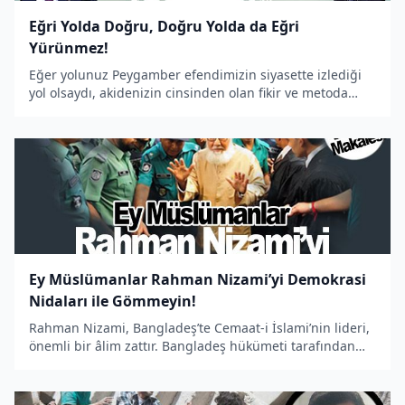
Eğri Yolda Doğru, Doğru Yolda da Eğri
Yürünmez!
Eğer yolunuz Peygamber efendimizin siyasette izlediği
yol olsaydı, akidenizin cinsinden olan fikir ve metoda
göre hareket etmeniz gerekirdi.
Ey Müslümanlar Rahman Nizami’yi Demokrasi
Nidaları ile Gömmeyin!
Rahman Nizami, Bangladeş’te Cemaat-i İslami’nin lideri,
önemli bir âlim zattır. Bangladeş hükümeti tarafından
kurulan “savaş suçları” mahkemesinde idama mahkûm
edildi.