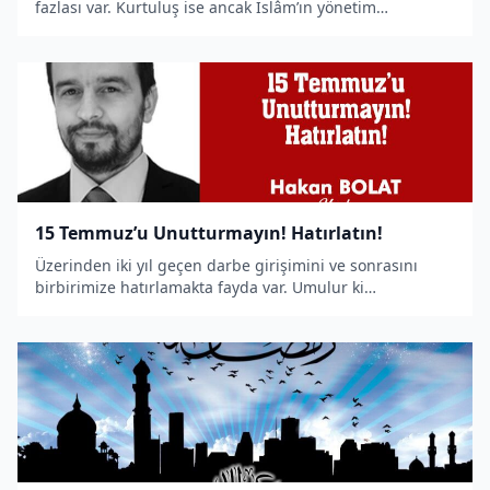
fazlası var. Kurtuluş ise ancak İslâm’ın yönetim
nizamında mevcuttur. Raşidî Hilâfet Devleti ekonomi,
eğitim, sağlık ve yönetim ile ilgili işlerinizi şer’i
hükümlere uygun olarak düzenleyecektir.
15 Temmuz’u Unutturmayın! Hatırlatın!
Üzerinden iki yıl geçen darbe girişimini ve sonrasını
birbirimize hatırlamakta fayda var. Umulur ki
hatırlatmak, müminlere fayda verir. Hatırlamanızı
istediğim olay, ne bir rüya ne bir hayal ürünü, ne de bir
efsane... Hemen anlatmaya, hatırlatmaya başlaya