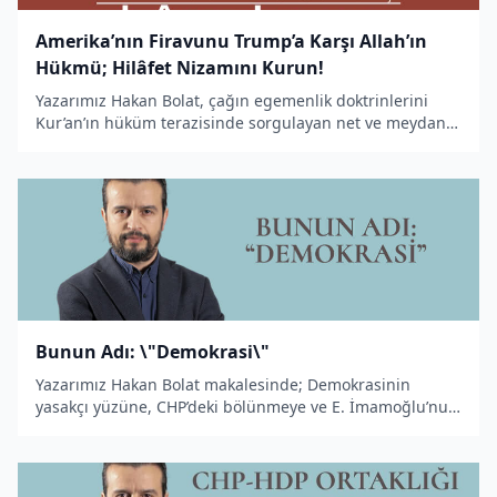
Amerika’nın Firavunu Trump’a Karşı Allah’ın
Hükmü; Hilâfet Nizamını Kurun!
Yazarımız Hakan Bolat, çağın egemenlik doktrinlerini
Kur’an’ın hüküm terazisinde sorgulayan net ve meydan
okuyan bir analiz sunuyor.
Bunun Adı: \"Demokrasi\"
Yazarımız Hakan Bolat makalesinde; Demokrasinin
yasakçı yüzüne, CHP’deki bölünmeye ve E. İmamoğlu’nun
Akşener ile Buldan’ı aynı cümlede zikrettiği tweet
tartışmalarına değindi.