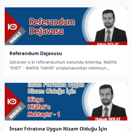
okuyucunun araştırma ve incelemelerine sunmuş olduk.
Referandum Dejavusu
Görünen o ki referandumun sonunda Amerika, %60’lık
“EVET” - %40’lık “HAYIR” ortalamasından memnun
kalacağa benziyor. Sanırım Türkiye’nin siyasal yapısının
değişimi için atılan bu ilk adım, Amerika tarafından
oldukça iyi bi
İnsan Fıtratına Uygun Nizam Olduğu İçin