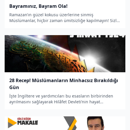
Bayramınız, Bayram Ola!
Ramazan’ın güzel kokusu üzerlerine sinmiş
Müslümanlar, hiçbir zaman ümitsizliğe kapılmayın! Sizler
yeryüzündekilere merhamet ettiniz, gökyüzündekiler de
size merhamet etti. Cahiliye hükümlerine rağmen sizler
şer’i hükümlere bağlanmakta gevşeklik göstermed
28 Recep! Müslümanların Minhacsız Bırakıldığı
Gün
İşte İngiltere ve yardımcıları bu esasların birbirinden
ayrılmasını sağlayarak Hilâfet Devleti’nin hayat
sahasından kalkmasını sağladılar. Eğer sizler tekrar
Râşidî Hilâfet’i kurmak istiyorsanız, Allah Subhanehu ve
Teâlâ bunun yolunu, İslâm’da sadece hiss