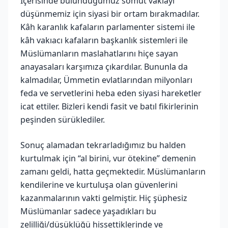
İçerisinde bulunduğumuz somut vakıayı
düşünmemiz için siyasi bir ortam bırakmadılar.
Kâh karanlık kafaların parlamenter sistemi ile
kâh vakıacı kafaların başkanlık sistemleri ile
Müslümanların maslahatlarını hiçe sayan
anayasaları karşımıza çıkardılar. Bununla da
kalmadılar, Ümmetin evlatlarından milyonları
feda ve servetlerini heba eden siyasi hareketler
icat ettiler. Bizleri kendi fasit ve batıl fikirlerinin
peşinden sürüklediler.
Sonuç alamadan tekrarladığımız bu halden
kurtulmak için “al birini, vur ötekine” demenin
zamanı geldi, hatta geçmektedir. Müslümanların
kendilerine ve kurtuluşa olan güvenlerini
kazanmalarının vakti gelmiştir. Hiç şüphesiz
Müslümanlar sadece yaşadıkları bu
zelilliği/düşüklüğü hissettiklerinde ve