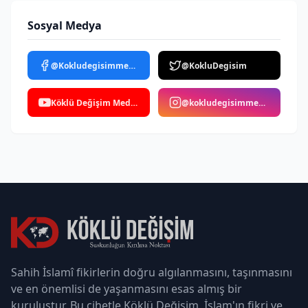
Sosyal Medya
@Kokludegisimmedya
@KokluDegisim
Köklü Değişim Medya
@kokludegisimmedya
Sahih İslamî fikirlerin doğru algılanmasını, taşınmasını
ve en önemlisi de yaşanmasını esas almış bir
kuruluştur. Bu cihetle Köklü Değişim, İslam'ın fikri ve