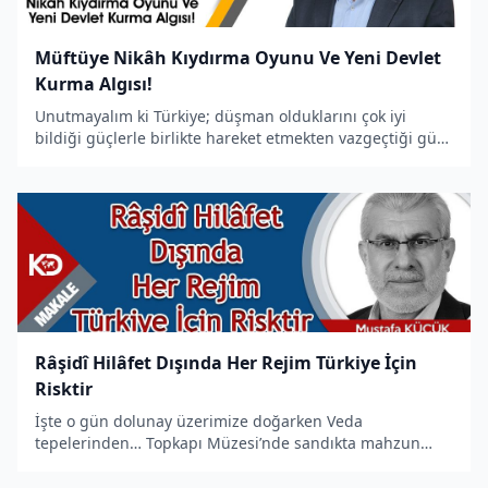
Müftüye Nikâh Kıydırma Oyunu Ve Yeni Devlet
Kurma Algısı!
Unutmayalım ki Türkiye; düşman olduklarını çok iyi
bildiği güçlerle birlikte hareket etmekten vazgeçtiği gün
kurtuluşun meşalesini yakmış olacaktır. Türkiye’nin bu
potansiyeli vardır. Yeter ki yöneticiler algı
operasyonlarıyla de�
Râşidî Hilâfet Dışında Her Rejim Türkiye İçin
Risktir
İşte o gün dolunay üzerimize doğarken Veda
tepelerinden… Topkapı Müzesi’nde sandıkta mahzun
duran Rasul SallAllahu Aleyhi ve Sellem’in sancağı bir
kez daha dalgalanacak kürre-i arzda; Kevser havuzunun