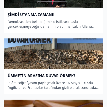
ŞİMDİ UTANMA ZAMANI!
Demokrasiden beklediğimiz o istikrarın asla
gerçekleşmeyeceğinden emin olabiliriz. Lakin Allah’a
vereceğimiz hesabın kolay olacağını kim söyleyebilir?
ÜMMETİN ARASINA DUVAR ÖRMEK!
İslâm coğrafyasını paylaşmak üzere 16 Mayıs 1916’da
İngilizler ve Fransızlar tarafından gizli olarak Londra’da
imzalanan Sykes-Picot Antlaşması’nın ortaya koyduğu
sınırların gerçekte sosyal bir karşılığı yoktu.