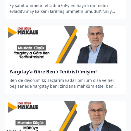
Ey şahit ümmetin efradı!\r\nEy en hayırlı ümmetin
evladı!\r\nEy kalkanı kırılmış ümmetin umudu!\r\nEy
karanlıkta kaybolmuş halkların sabahyıldızı!\r\nEy
gücünü ayrıntılarda tüketen yiğit!\r\nTarihin tekerrürü
için davran ve se
Yargıtay’a Göre Ben \'Terörist\'mişim!
Ben de diyorum ki; saçlarım kadar ömrüm olsa ve her
beş senede Yargıtay beni zindana mahkûm etse, ben
yine de her türlü cebir ve şiddetten uzak, fikrî ve siyasi
çalışma yaparak güzel söz ve öğütle nezih bir şekilde
Râşidî Hilâfet�