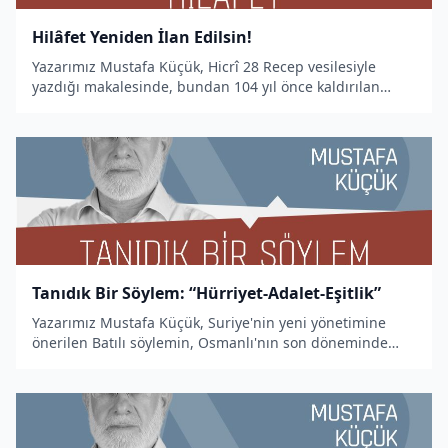
Hilâfet Yeniden İlan Edilsin!
Yazarımız Mustafa Küçük, Hicrî 28 Recep vesilesiyle
yazdığı makalesinde, bundan 104 yıl önce kaldırılan
Hilâfet'in önemine işaret etti.
Tanıdık Bir Söylem: “Hürriyet-Adalet-Eşitlik”
Yazarımız Mustafa Küçük, Suriye'nin yeni yönetimine
önerilen Batılı söylemin, Osmanlı'nın son döneminde
bayraklaştırılan "Hürriyet-Adalet-Müsavat" söylemine
benzerliğine dikkat çeken bir makale yazdı.