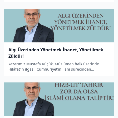
ortaya koyan bir makale kaleme aldı.
Algı Üzerinden Yönetmek İhanet, Yönetilmek
Züldür!
Yazarımız Mustafa Küçük, Müslüman halk üzerinde
Hilâfet’in ilgası, Cumhuriyet’in ilanı sürecinden
günümüze batıl sistemin hakimiyeti adına yapılan algı
operasyonlarını konu edinen bir makale kaleme aldı.