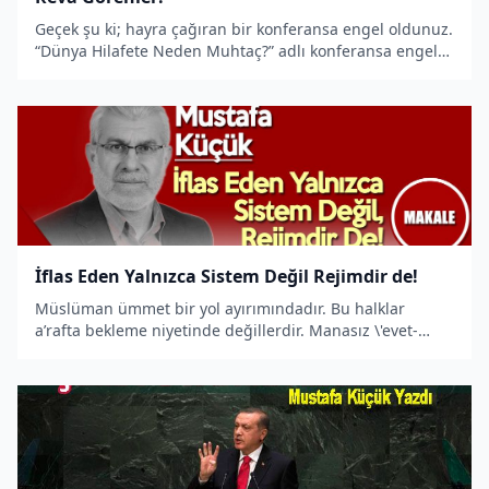
Geçek şu ki; hayra çağıran bir konferansa engel oldunuz.
“Dünya Hilafete Neden Muhtaç?” adlı konferansa engel
çıkardınız. Allah ve Peygamber düşmanı çevrelere yenik
düştünüz. “Allah kişiyi iddiasıyla sınar” diye bir deyim va
İflas Eden Yalnızca Sistem Değil Rejimdir de!
Müslüman ümmet bir yol ayırımındadır. Bu halklar
a’rafta bekleme niyetinde değillerdir. Manasız \'evet-
hayır\' referandumlarıyla vakit kaybetmeye tahammülü
kalmamıştır.