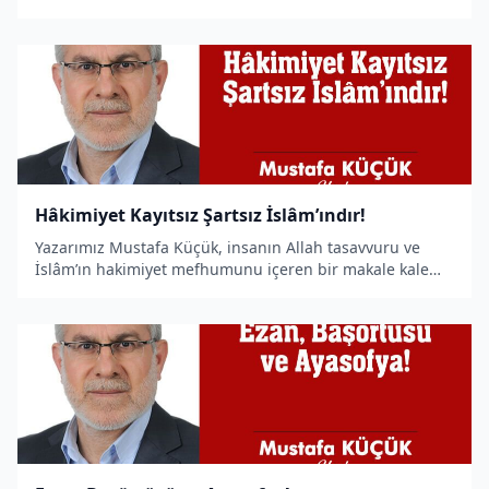
yürürlüğe konulan projelerden hareketle yöneticilerin
ihanetini yazdı.
Hâkimiyet Kayıtsız Şartsız İslâm’ındır!
Yazarımız Mustafa Küçük, insanın Allah tasavvuru ve
İslâm’ın hakimiyet mefhumunu içeren bir makale kaleme
aldı.