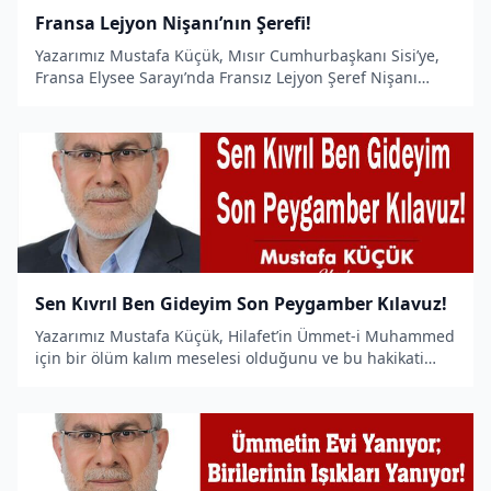
Fransa Lejyon Nişanı’nın Şerefi!
Yazarımız Mustafa Küçük, Mısır Cumhurbaşkanı Sisi’ye,
Fransa Elysee Sarayı’nda Fransız Lejyon Şeref Nişanı
takdim edilmesini konu edinen bir makale kaleme aldı.
Sen Kıvrıl Ben Gideyim Son Peygamber Kılavuz!
Yazarımız Mustafa Küçük, Hilafet’in Ümmet-i Muhammed
için bir ölüm kalım meselesi olduğunu ve bu hakikati
idrak eden Hizb-ut Tahrir’in gecesini gündüzüne
kattığını anlatan bir makale kaleme aldı