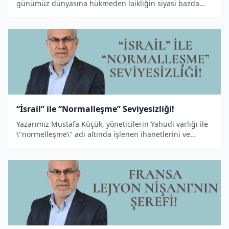
günümüz dünyasına hükmeden laikliğin siyasi bazda
İslâm aleminden alıp götürdüklerini kaleme aldı.
“İsrail” ile “Normalleşme” Seviyesizliği!
Yazarımız Mustafa Küçük, yöneticilerin Yahudi varlığı ile
\"normelleşme\" adı altında işlenen ihanetlerini ve
ihanetlerin tarihsel süreci ortaya koyan bir makale
kaleme aldı.