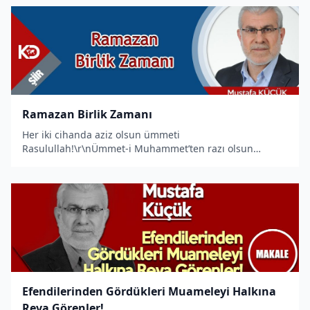
başında dalgalanmadan önce!
Ramazan Birlik Zamanı
Her iki cihanda aziz olsun ümmeti
Rasulullah!\r\nÜmmet-i Muhammet’ten razı olsun
Allah!\r\nHep birlikte haykıralım La İlahe İllallah
Muhammedun Rasulullah.
Efendilerinden Gördükleri Muameleyi Halkına
Reva Görenler!