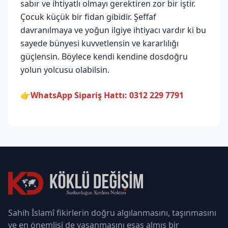
sabır ve ihtiyatlı olmayı gerektiren zor bir iştir.
Çocuk küçük bir fidan gibidir. Şeffaf
davranılmaya ve yoğun ilgiye ihtiyacı vardır ki bu
sayede bünyesi kuvvetlensin ve kararlılığı
güçlensin. Böylece kendi kendine dosdoğru
yolun yolcusu olabilsin.
👉
WhatsApp Sipariş Hattı: 0312 229 7791
Sahih İslamî fikirlerin doğru algılanmasını, taşınmasını
ve en önemlisi de yaşanmasını esas almış bir