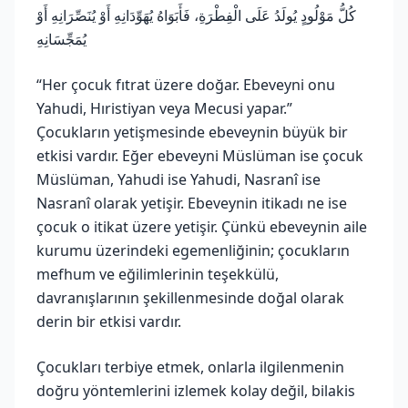
كُلُّ مَوْلُودٍ يُولَدُ عَلَى الْفِطْرَةِ، فَأَبَوَاهُ يُهَوِّدَانِهِ أَوْ يُنَصِّرَانِهِ أَوْ
يُمَجِّسَانِهِ
“Her çocuk fıtrat üzere doğar. Ebeveyni onu
Yahudi, Hıristiyan veya Mecusi yapar.”
Çocukların yetişmesinde ebeveynin büyük bir
etkisi vardır. Eğer ebeveyni Müslüman ise çocuk
Müslüman, Yahudi ise Yahudi, Nasranî ise
Nasranî olarak yetişir. Ebeveynin itikadı ne ise
çocuk o itikat üzere yetişir. Çünkü ebeveynin aile
kurumu üzerindeki egemenliğinin; çocukların
mefhum ve eğilimlerinin teşekkülü,
davranışlarının şekillenmesinde doğal olarak
derin bir etkisi vardır.
Çocukları terbiye etmek, onlarla ilgilenmenin
doğru yöntemlerini izlemek kolay değil, bilakis