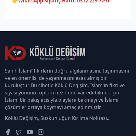
👉
WhatsApp Sipariş Hattı: 0312 229 7791
Sahih İslamî fikirlerin doğru algılanmasını, taşınmasını
ve en önemlisi de yaşanmasını esas almış bir
kuruluştur. Bu cihetle Köklü Değişim, İslam'ın fikri ve
siyasi yönünü toplum nezdinde var edebilmek için
İslami bir bakış açısıyla olaylara bakmayı ve İslami
çözümler ortaya koymayı amaç edinmiştir.
Köklü Değişim, Suskunluğun Kırılma Noktası...