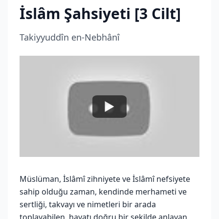
İslâm Şahsiyeti [3 Cilt]
Takiyyuddîn en-Nebhânî
Müslüman, İslâmî zihniyete ve İslâmî nefsiyete
sahip olduğu zaman, kendinde merhameti ve
sertliği, takvayı ve nimetleri bir arada
toplayabilen, hayatı doğru bir şekilde anlayan,