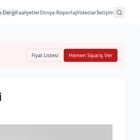
p-Dergi
Faaliyetler
Dosya-Röportaj
Videolar
İletişim
Fiyat Listesi
Hemen Sipariş Ver
i