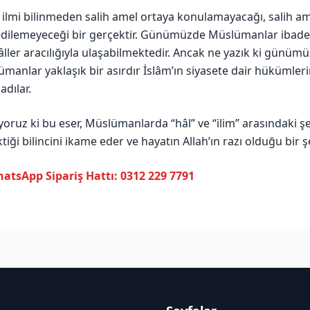
 ilmi bilinmeden salih amel ortaya konulamayacağı, salih a
edilemeyeceği bir gerçektir. Günümüzde Müslümanlar ibadetle
âller aracılığıyla ulaşabilmektedir. Ancak ne yazık ki günü
manlar yaklaşık bir asırdır İslâm’ın siyasete dair hükümler
adılar.
ruz ki bu eser, Müslümanlarda “hâl” ve “ilim” arasındaki şe
tiği bilincini ikame eder ve hayatın Allah’ın razı olduğu bir ş
atsApp Sipariş Hattı: 0312 229 7791