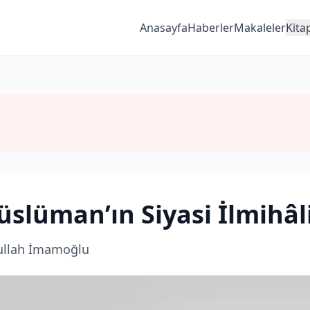
Anasayfa
Haberler
Makaleler
Kita
slüman’ın Siyasi İlmihâl
llah İmamoğlu