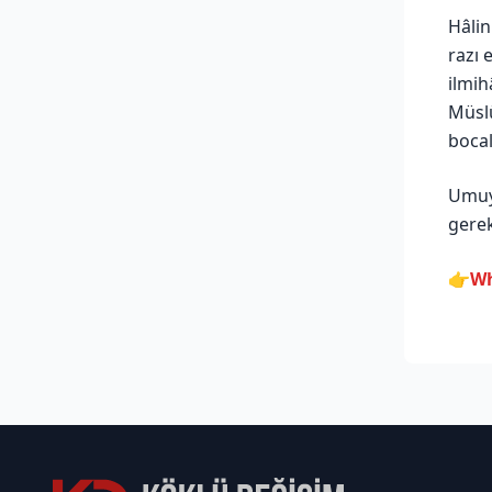
Hâlin
razı 
ilmih
Müslü
bocal
Umuyo
gerek
👉
Wh