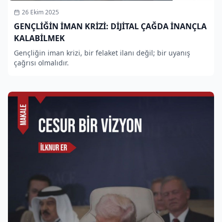
26 Ekim 2025
GENÇLİĞİN İMAN KRİZİ: DİJİTAL ÇAĞDA İNANÇLA
KALABİLMEK
Gençliğin iman krizi, bir felaket ilanı değil; bir uyanış
çağrısı olmalıdır.