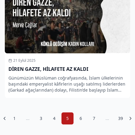
21 Eylül 2025
DİREN GAZZE, HİLAFETE AZ KALDI
Günümüzün Müslüman coğrafyasında, İslam ülkelerinin
başındaki emperyalist kâfirlerin uşağı satılmış liderlerden
(Garkad ağaçlarından) dolayı, Filistin’de başlayıp İslam
coğrafyasını işgale kalkışan Deccal’in ordusu yahudiler
1
...
3
4
5
6
7
...
39