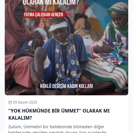
05 Kasım 2025
"YOK HÜKMÜNDE BİR ÜMMET" OLARAK MI
KALALIM?
Zulüm, Ümmetin bir beldesinde bitmeden diğer
beldesinde yeniden peydah oluyor. Son günlerde