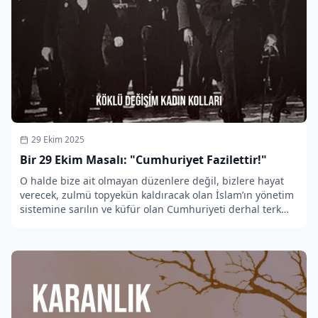
29 Ekim 2025
Bir 29 Ekim Masalı: "Cumhuriyet Fazilettir!"
O halde bize ait olmayan düzenlere değil, bizlere hayat
verecek, zulmü topyekün kaldıracak olan İslam’ın yönetim
sistemine sarılın ve küfür olan Cumhuriyeti derhal terk
edin!