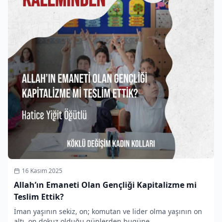
16 Kasım 2025
Allah’ın Emaneti Olan Gençliği Kapitalizme mi
Teslim Ettik?
İman yaşının sekiz, on; komutan ve lider olma yaşının on
altı, on dokuz olduğu günlerden bugüne…