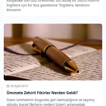
Rusya’daki son G20 zirvesinde, üst düzey bir sözcü Putin’in
İngiltere için bir Rus gazetesine “İngiltere, kendisini
kimsenin
30 Eylül 2013
Ümmete Zehirli Fikirler Nerden Geldi?
İslam ümmetinin bugünkü geri kalmışlığının ve taşımış
olduğu bozuk fikirlerin nedeni İslam’ı anlamadaki