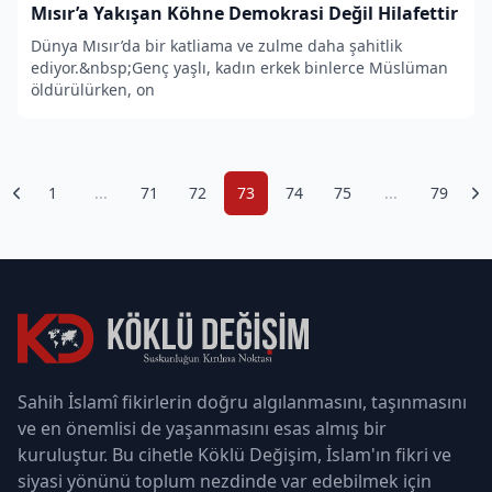
Mısır’a Yakışan Köhne Demokrasi Değil Hilafettir
Dünya Mısır’da bir katliama ve zulme daha şahitlik
ediyor.&nbsp;Genç yaşlı, kadın erkek binlerce Müslüman
öldürülürken, on
1
...
71
72
73
74
75
...
79
Sahih İslamî fikirlerin doğru algılanmasını, taşınmasını
ve en önemlisi de yaşanmasını esas almış bir
kuruluştur. Bu cihetle Köklü Değişim, İslam'ın fikri ve
siyasi yönünü toplum nezdinde var edebilmek için