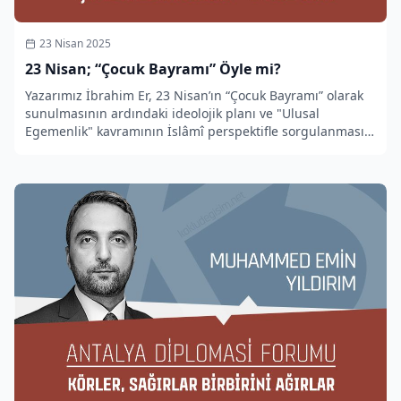
23 Nisan 2025
23 Nisan; “Çocuk Bayramı” Öyle mi?
Yazarımız İbrahim Er, 23 Nisan’ın “Çocuk Bayramı” olarak
sunulmasının ardındaki ideolojik planı ve "Ulusal
Egemenlik" kavramının İslâmî perspektifle sorgulanmasını
ele aldığı bir makale yazdı.