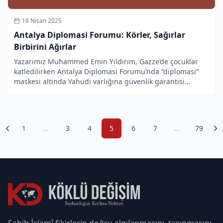
16 Nisan 2025
Antalya Diplomasi Forumu: Körler, Sağırlar
Birbirini Ağırlar
Yazarımız Muhammed Emin Yıldırım, Gazze’de çocuklar
katledilirken Antalya Diplomasi Forumu’nda “diplomasi”
maskesi altında Yahudi varlığına güvenlik garantisi
verildiğini yazdı.
1
...
3
4
5
6
7
...
79