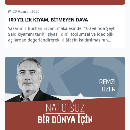
29 Haziran 2025
100 YILLIK KIYAM, BİTMEYEN DAVA
Yazarımız Burhan Ercan, makalesinde; 100 yılında Şeyh
Said kıyamını tarihî, siyasî, dinî, toplumsal ve ideolojik
açılardan değerlendirerek Hilâfet'in kaldırılmasının
ümmet üzerindeki etkilerini ortaya koyan bir makale
kaleme aldı.