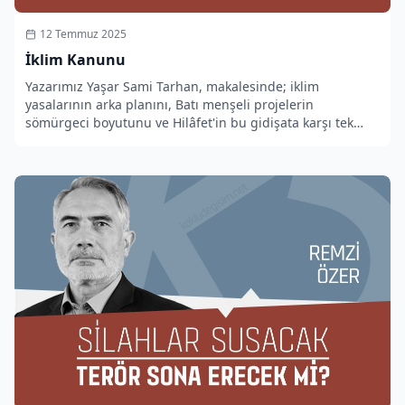
12 Temmuz 2025
İklim Kanunu
Yazarımız Yaşar Sami Tarhan, makalesinde; iklim
yasalarının arka planını, Batı menşeli projelerin
sömürgeci boyutunu ve Hilâfet'in bu gidişata karşı tek
alternatif olduğunu ortaya koyuyor.