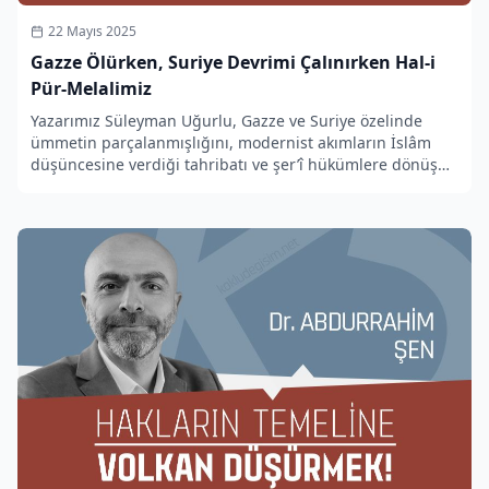
22 Mayıs 2025
Gazze Ölürken, Suriye Devrimi Çalınırken Hal-i
Pür-Melalimiz
Yazarımız Süleyman Uğurlu, Gazze ve Suriye özelinde
ümmetin parçalanmışlığını, modernist akımların İslâm
düşüncesine verdiği tahribatı ve şer’î hükümlere dönüşün
zaruretini kendine has üslubu ile ele alıyor.