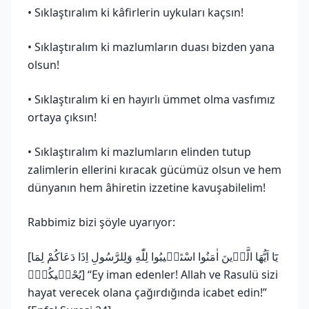
• Sıklaştıralım ki kâfirlerin uykuları kaçsın!
• Sıklaştıralım ki mazlumların duası bizden yana
olsun!
• Sıklaştıralım ki en hayırlı ümmet olma vasfımız
ortaya çıksın!
• Sıklaştıralım ki mazlumların elinden tutup
zalimlerin ellerini kıracak gücümüz olsun ve hem
dünyanın hem âhiretin izzetine kavuşabilelim!
Rabbimiz bizi şöyle uyarıyor:
[يَٓا اَيُّهَا الَّذٖينَ اٰمَنُوا اسْتَجٖيبُوا لِلّٰهِ وَلِلرَّسُولِ اِذَا دَعَاكُمْ لِمَا
يُحْيٖيكُمْۚ] “Ey iman edenler! Allah ve Rasulü sizi
hayat verecek olana çağırdığında icabet edin!”