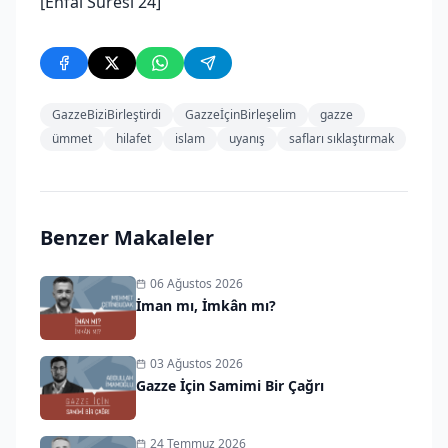
[Enfal Suresi 24]
GazzeBiziBirleştirdi
GazzeİçinBirleşelim
gazze
ümmet
hilafet
islam
uyanış
safları sıklaştırmak
Benzer Makaleler
06 Ağustos 2026
İman mı, İmkân mı?
03 Ağustos 2026
Gazze İçin Samimi Bir Çağrı
24 Temmuz 2026