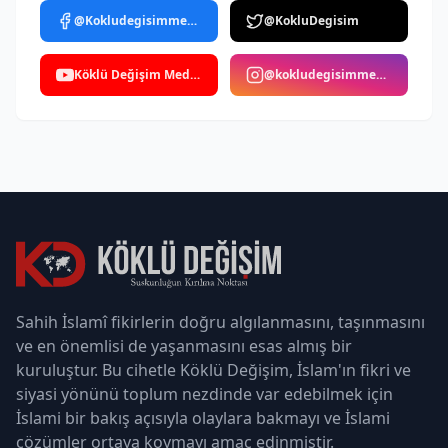
@Kokludegisimmedya
@KokluDegisim
Köklü Değişim Medya
@kokludegisimmedya
Sahih İslamî fikirlerin doğru algılanmasını, taşınmasını
ve en önemlisi de yaşanmasını esas almış bir
kuruluştur. Bu cihetle Köklü Değişim, İslam'ın fikri ve
siyasi yönünü toplum nezdinde var edebilmek için
İslami bir bakış açısıyla olaylara bakmayı ve İslami
çözümler ortaya koymayı amaç edinmiştir.