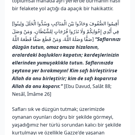
toplumsal manada ayrı yerlerde durmanın nasıl
bir felakete yol açtığı da apaçık bir hakikattir.
[أَقِيمُوا الصُّفُوفَ وَحَاذُوا بَيْنَ الْمَنَاكِبِ وَسُدُّوا الْخَلَلَ وَلِينُوا
فِي أَيْدِي إِخْوَانِكُمْ وَلَا تَذَرُوا فُرُجَاتٍ لِلشَّيْطَانِ، وَمَنْ وَصَلَ
صَفًّا وَصَلَهُ اللَّهُ، وَمَنْ قَطَعَ صَفًّا قَطَعَهُ اللَّهُ]
“Saflarınızı
düzgün tutun, omuz omuza hizalanın,
aralardaki boşlukları kapatın; kardeşlerinizin
ellerinden yumuşaklıkla tutun. Saflarınızda
şeytana yer bırakmayın! Kim safı birleştirirse
Allah da onu birleştirir; kim de safı koparırsa
Allah da onu koparır.”
[Ebu Davud, Salât 88;
Nesâî, İmâme 26]
Safları sık ve düzgün tutmak; üzerimizde
oynanan oyunları doğru bir şekilde görmeyi,
yaşadığımız her türlü sorundan kalıcı bir şekilde
kurtulmayı ve özellikle Gazze'de yaşanan