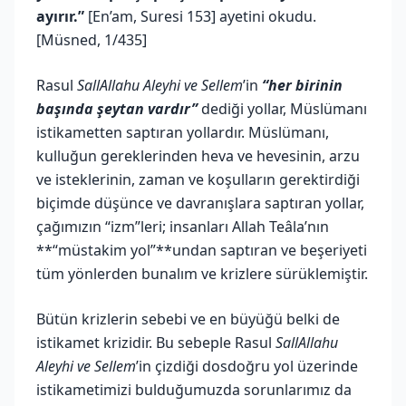
ayırır.”
[En’am, Suresi 153] ayetini okudu.
[Müsned, 1/435]
Rasul
SallAllahu Aleyhi ve Sellem
’in
“her birinin
başında şeytan vardır”
dediği yollar, Müslümanı
istikametten saptıran yollardır. Müslümanı,
kulluğun gereklerinden heva ve hevesinin, arzu
ve isteklerinin, zaman ve koşulların gerektirdiği
biçimde düşünce ve davranışlara saptıran yollar,
çağımızın “izm”leri; insanları Allah Teâla’nın
**“müstakim yol”**undan saptıran ve beşeriyeti
tüm yönlerden bunalım ve krizlere sürüklemiştir.
Bütün krizlerin sebebi ve en büyüğü belki de
istikamet krizidir. Bu sebeple Rasul
SallAllahu
Aleyhi ve Sellem
’in çizdiği dosdoğru yol üzerinde
istikametimizi bulduğumuzda sorunlarımız da