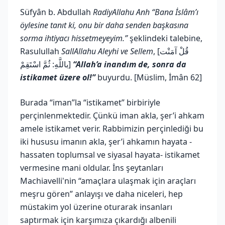
Süfyân b. Abdullah
RadiyAllahu Anh
“Bana İslâm’ı
öylesine tanıt ki, onu bir daha senden başkasına
sorma ihtiyacı hissetmeyeyim.”
şeklindeki talebine,
Rasulullah
SallAllahu Aleyhi ve Sellem
, [قُلْ آمَنْت
باللَّهِ: ثُمَّ اسْتَقِمْ]
“Allah’a inandım de, sonra da
istikamet üzere ol!”
buyurdu. [Müslim, İmân 62]
Burada “iman”la “istikamet” birbiriyle
perçinlenmektedir. Çünkü iman akla, şer’i ahkam
amele istikamet verir. Rabbimizin perçinlediği bu
iki hususu imanın akla, şer’i ahkamın hayata -
hassaten toplumsal ve siyasal hayata- istikamet
vermesine mani oldular. İns şeytanları
Machiavelli'nin “amaçlara ulaşmak için araçları
meşru gören” anlayışı ve daha niceleri, hep
müstakim yol üzerine oturarak insanları
saptırmak için karşımıza çıkardığı albenili