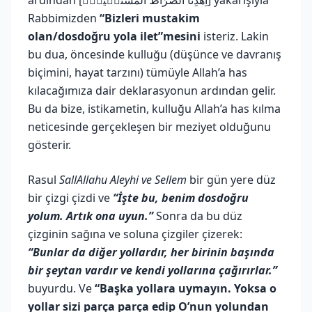
Rabbimizden
“Bizleri mustakim
olan/dosdoğru yola ilet”mesini
isteriz. Lakin
bu dua, öncesinde kulluğu (düşünce ve davranış
biçimini, hayat tarzını) tümüyle Allah’a has
kılacağımıza dair deklarasyonun ardından gelir.
Bu da bize, istikametin, kulluğu Allah’a has kılma
neticesinde gerçekleşen bir meziyet olduğunu
gösterir.
Rasul
SallAllahu Aleyhi ve Sellem
bir gün yere düz
bir çizgi çizdi ve
“İşte bu, benim dosdoğru
yolum. Artık ona uyun.”
Sonra da bu düz
çizginin sağına ve soluna çizgiler çizerek:
“Bunlar da diğer yollardır, her birinin başında
bir şeytan vardır ve kendi yollarına çağırırlar.”
buyurdu. Ve
“Başka yollara uymayın. Yoksa o
yollar sizi parça parça edip O’nun yolundan