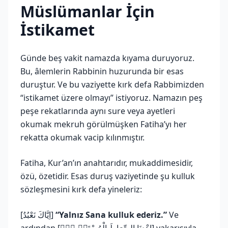
Müslümanlar İçin
İstikamet
Günde beş vakit namazda kıyama duruyoruz.
Bu, âlemlerin Rabbinin huzurunda bir esas
duruştur. Ve bu vaziyette kırk defa Rabbimizden
“istikamet üzere olmayı” istiyoruz. Namazın peş
peşe rekatlarında aynı sure veya ayetleri
okumak mekruh görülmüşken Fatiha’yı her
rekatta okumak vacip kılınmıştır.
Fatiha, Kur’an’ın anahtarıdır, mukaddimesidir,
özü, özetidir. Esas duruş vaziyetinde şu kulluk
sözleşmesini kırk defa yineleriz:
[اِيَّاكَ نَعْبُدُ]
“Yalnız Sana kulluk ederiz.”
Ve
ardından [اِهْدِنَا الصِّرَاطَ الْمُسْتَق۪يمَۙ] yakarışıyla