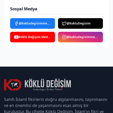
Sosyal Medya
@Kokludegisimmedya
@KokluDegisim
Köklü Değişim Medya
@kokludegisimmedya
Sahih İslamî fikirlerin doğru algılanmasını, taşınmasını
ve en önemlisi de yaşanmasını esas almış bir
kuruluştur. Bu cihetle Köklü Değişim, İslam'ın fikri ve