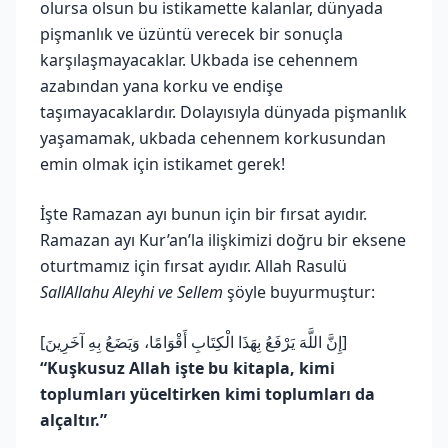
olursa olsun bu istikamette kalanlar, dünyada
pişmanlık ve üzüntü verecek bir sonuçla
karşılaşmayacaklar. Ukbada ise cehennem
azabından yana korku ve endişe
taşımayacaklardır. Dolayısıyla dünyada pişmanlık
yaşamamak, ukbada cehennem korkusundan
emin olmak için istikamet gerek!
İşte Ramazan ayı bunun için bir fırsat ayıdır.
Ramazan ayı Kur’an’la ilişkimizi doğru bir eksene
oturtmamız için fırsat ayıdır. Allah Rasulü
SallAllahu Aleyhi ve Sellem
şöyle buyurmuştur:
[إِنَّ اللَّهَ يَرْفَعُ بِهَذَا الْكِتَابِ أَقْوَامًا، وَيَضَعُ بِهِ آخَرِينَ]
“Kuşkusuz Allah işte bu kitapla, kimi
toplumları yüceltirken kimi toplumları da
alçaltır.”