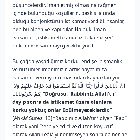
düşüncelerdir. İman etmiş olmasına rağmen
içinde bulunduğu koşulların, baskısı altında
olduğu konjonktürün istikamet verdiği insanlar,
hep bu albeniye kapıldılar. Halbuki iman
istikameti, istikamette amasız, fakatsız şer’i
hükümlere sarılmayı gerektiriyordu.
Bu çağda yaşadığımız korku, endişe, pişmanlık
ve hüzünler, imanımızın artık hayatımıza
istikamet vermiyor olmasından kaynaklanıyor.
[اِنَّ الَّذ۪ينَ قَالُوا رَبُّنَا اللّٰهُ ثُمَّ اسْتَقَامُوا فَلَا خَوْفٌ عَلَيْهِمْ وَلَا
هُمْ يَحْزَنُونَۚ]
“Doğrusu, ‘Rabbimiz Allah’tır’
deyip sonra da istikamet üzere olanlara
korku yoktur, onlar üzülmeyeceklerdir.”
[Ahkâf Suresi 13] “Rabbimiz Allah’tır” diyen “Rab”
olarak yani “terbiye edici ve düzen koyucu”
olarak Allah Teâlâ’yı benimseyen sonra da her ne