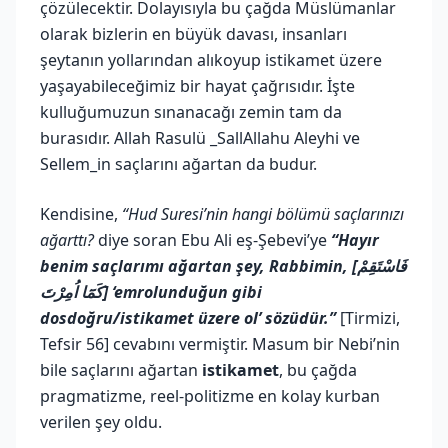
çözülecektir. Dolayısıyla bu çağda Müslümanlar
olarak bizlerin en büyük davası, insanları
şeytanın yollarından alıkoyup istikamet üzere
yaşayabileceğimiz bir hayat çağrısıdır. İşte
kulluğumuzun sınanacağı zemin tam da
burasıdır. Allah Rasulü _SallAllahu Aleyhi ve
Sellem_in saçlarını ağartan da budur.
Kendisine,
“Hud Suresi’nin hangi bölümü saçlarınızı
ağarttı?
diye soran Ebu Ali eş-Şebevi’ye
“Hayır
benim saçlarımı ağartan şey, Rabbimin, [فَاسْتَقِمْ
كَمَٓا اُمِرْتَ] ‘emrolunduğun gibi
dosdoğru/istikamet üzere ol’ sözüdür.”
[Tirmizi,
Tefsir 56] cevabını vermiştir. Masum bir Nebi’nin
bile saçlarını ağartan
istikamet
, bu çağda
pragmatizme, reel-politizme en kolay kurban
verilen şey oldu.