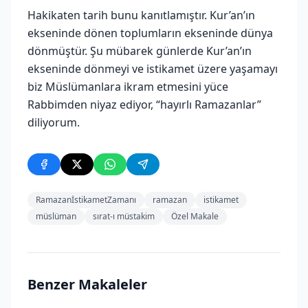
Hakikaten tarih bunu kanıtlamıştır. Kur’an’ın
ekseninde dönen toplumların ekseninde dünya
dönmüştür. Şu mübarek günlerde Kur’an’ın
ekseninde dönmeyi ve istikamet üzere yaşamayı
biz Müslümanlara ikram etmesini yüce
Rabbimden niyaz ediyor, “hayırlı Ramazanlar”
diliyorum.
RamazanİstikametZamanı
ramazan
istikamet
müslüman
sırat-ı müstakim
Özel Makale
Benzer Makaleler