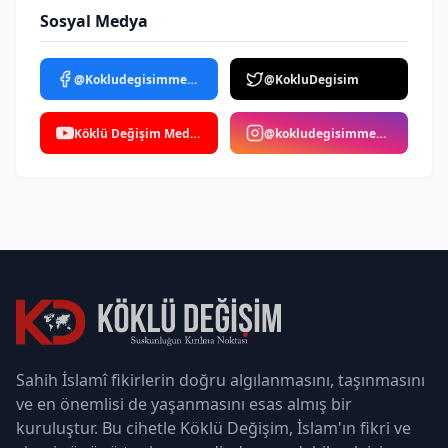
Sosyal Medya
@Kokludegisimmedya
@KokluDegisim
Köklü Değişim Medya
@kokludegisimmedya
Sahih İslamî fikirlerin doğru algılanmasını, taşınmasını
ve en önemlisi de yaşanmasını esas almış bir
kuruluştur. Bu cihetle Köklü Değişim, İslam'ın fikri ve