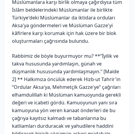
Müslümanlara karşı birlik olmaya çağırdıysa tüm
İslâm beldelerindeki Müslümanlar ile birlikte
Türkiye'deki Müslümanlar da iktidara orduları
Aksa'ya göndermeleri ve Müslüman Gazze'yi
kâfirlere karşı korumak için hak üzere bir blok
oluşturmaları çağrısında bulundu.
Rabbimiz de böyle buyurmuyor mu? **“İyilik ve
takva hususunda yardımlaşın, günah ve
düşmanlık hususunda yardımlaşmayın.” [Maide
2] ** Halkımıza öncülük ederek Hizb-ut Tahrir'in
“Ordular Aksa'ya, Mehmetçik Gazze'ye” çağrıları
elhamdulillah ki Müslüman kamuoyunda gerekli
değeri ve icabeti gördü. Kamuoyunun yanı sıra
kamuoyuna yön veren kanaat önderleri de bu
çağrıya kayıtsız kalmadı ve tabanlarına bu
katliamları durduracak ve yahudilere haddini
bildirecek biricik çözümün askeri müdahale