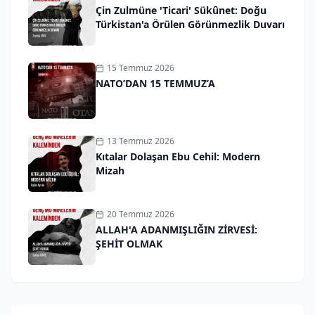
Çin Zulmüne 'Ticari' Sükûnet: Doğu
Türkistan'a Örülen Görünmezlik Duvarı
15 Temmuz 2026
NATO’DAN 15 TEMMUZ’A
13 Temmuz 2026
Kıtalar Dolaşan Ebu Cehil: Modern
Mizah
20 Temmuz 2026
ALLAH'A ADANMIŞLIĞIN ZİRVESİ:
ŞEHİT OLMAK