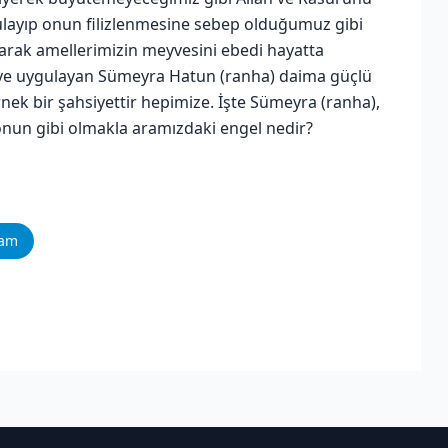
 sulayıp onun filizlenmesine sebep olduğumuz gibi
unarak amellerimizin meyvesini ebedi hayatta
an ve uygulayan Sümeyra Hatun (ranha) daima güçlü
ek bir şahsiyettir hepimize. İşte Sümeyra (ranha),
 onun gibi olmakla aramızdaki engel nedir?
ram