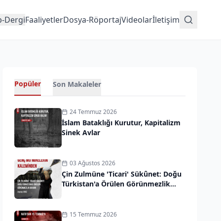
p-Dergi
Faaliyetler
Dosya-Röportaj
Videolar
İletişim
Popüler
Son Makaleler
24 Temmuz 2026
İslam Bataklığı Kurutur, Kapitalizm
Sinek Avlar
03 Ağustos 2026
Çin Zulmüne 'Ticari' Sükûnet: Doğu
Türkistan'a Örülen Görünmezlik
Duvarı
15 Temmuz 2026