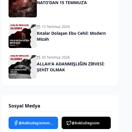
NATO’DAN 15 TEMMUZ’A
13 Temmuz 2026
Kıtalar Dolaşan Ebu Cehil: Modern
Mizah
20 Temmuz 2026
ALLAH'A ADANMIŞLIĞIN ZİRVESİ:
ŞEHİT OLMAK
Sosyal Medya
@Kokludegisimmedya
@KokluDegisim