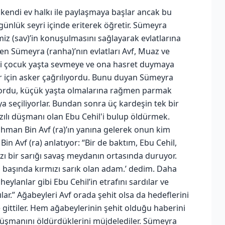
 kendi ev halkı ile paylaşmaya başlar ancak bu
n günlük seyri içinde eriterek öğretir. Sümeyra
z (sav)’in konuşulmasını sağlayarak evlatlarına
şen Sümeyra (ranha)’nın evlatları Avf, Muaz ve
’i çocuk yaşta sevmeye ve ona hasret duymaya
edir için asker çağrılıyordu. Bunu duyan Sümeyra
tıyordu, küçük yaşta olmalarına rağmen parmak
a seçiliyorlar. Bundan sonra üç kardeşin tek bir
zılı düşmanı olan Ebu Cehil'i bulup öldürmek.
hman Bin Avf (ra)’ın yanına gelerek onun kim
 Avf (ra) anlatıyor: “Bir de baktım, Ebu Cehil,
zı bir sarığı savaş meydanın ortasında duruyor.
u başında kırmızı sarık olan adam.’ dedim. Daha
eylanlar gibi Ebu Cehil’in etrafını sardılar ve
tılar.” Ağabeyleri Avf orada şehit olsa da hedeflerini
 gittiler. Hem ağabeylerinin şehit olduğu haberini
üşmanını öldürdüklerini müjdelediler. Sümeyra