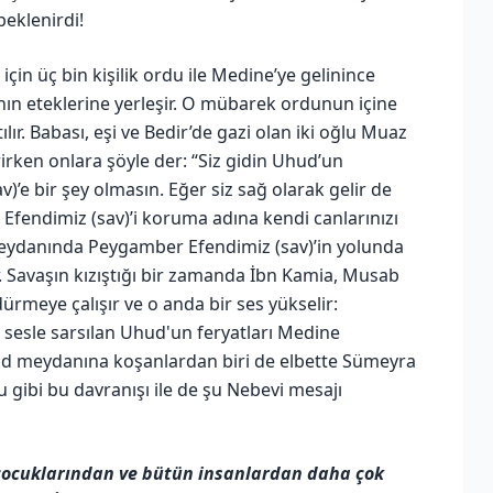
beklenirdi!
için üç bin kişilik ordu ile Medine’ye gelinince
nın eteklerine yerleşir. O mübarek ordunun içine
ır. Babası, eşi ve Bedir’de gazi olan iki oğlu Muaz
irken onlara şöyle der: “Siz gidin Uhud’un
)’e bir şey olmasın. Eğer siz sağ olarak gelir de
z, Efendimiz (sav)’i koruma adına kendi canlarınızı
meydanında Peygamber Efendimiz (sav)’in yolunda
r. Savaşın kızıştığı bir zamanda İbn Kamia, Musab
ürmeye çalışır ve o anda bir ses yükselir:
sle sarsılan Uhud'un feryatları Medine
ud meydanına koşanlardan biri de elbette Sümeyra
 gibi bu davranışı ile de şu Nebevi mesajı
 çocuklarından ve bütün insanlardan daha çok