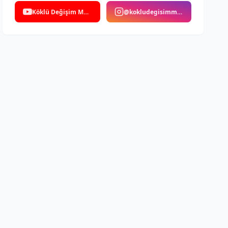
Köklü Değişim Medya
@kokludegisimmedya