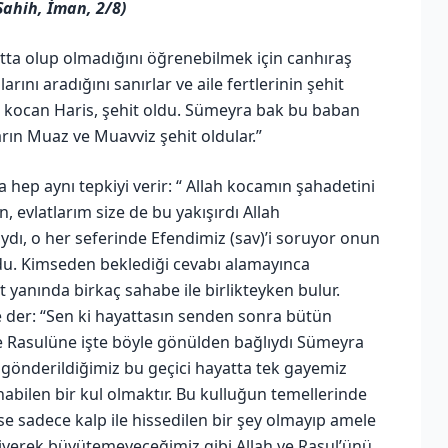
ahih, İman, 2/8)
tta olup olmadığını öğrenebilmek için canhıraş
ını aradığını sanırlar ve aile fertlerinin şehit
n kocan Haris, şehit oldu. Sümeyra bak bu baban
rın Muaz ve Muavviz şehit oldular.”
hep aynı tepkiyi verir: “ Allah kocamın şahadetini
, evlatlarım size de bu yakışırdı Allah
ydı, o her seferinde Efendimiz (sav)’i soruyor onun
rdu. Kimseden beklediği cevabı alamayınca
 yanında birkaç sahabe ile birlikteyken bulur.
e der: “Sen ki hayattasın senden sonra bütün
 ve Rasulüne işte böyle gönülden bağlıydı Sümeyra
n gönderildiğimiz bu geçici hayatta tek gayemiz
nabilen bir kul olmaktır. Bu kulluğun temellerinde
se sadece kalp ile hissedilen bir şey olmayıp amele
 diyerek büyütemeyeceğimiz gibi Allah ve Rasul’ünü