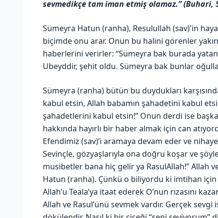
sevmedikçe tam iman etmiş olamaz.” (Buhari, S
Sümeyra Hatun (ranha), Resulullah (sav)'in haya
biçimde onu arar. Onun bu halini görenler yakınlar
haberlerini verirler: “Sümeyra bak burada yata
Ubeyddir, şehit oldu. Sümeyra bak bunlar oğulla
Sümeyra (ranha) bütün bu duydukları karşısında 
kabul etsin, Allah babamın şahadetini kabul etsin
şahadetlerini kabul etsin!” Onun derdi ise başka
hakkında hayırlı bir haber almak için can atıyo
Efendimiz (sav)’i aramaya devam eder ve nihayet
Sevinçle, gözyaşlarıyla ona doğru koşar ve şöyl
musibetler bana hiç gelir ya RasulAllah!” Allah
Hatun (ranha). Çünkü o biliyordu ki imtihan içi
Allah’u Teala’ya itaat ederek O’nun rızasını kaza
Allah ve Rasul’ünü sevmek vardır. Gerçek sevgi i
dökülendir. Nasıl ki bir çiçeği “seni seviyorum”