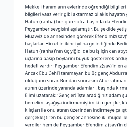
Mekkeli hanımların evlerinde öğrendiği bilgileri
bilgileri vaaz verir gibi aktarmaz bilakis hayatı
Hatun (ranha) her gün sofra başında da Efendimi
Peygamber sevgisini aşılamıştır. Bu şekilde yeti
Muavviz de annesinden görerek Efendimiz(sav)
başlarlar. Hicret'in ikinci yılına gelindiğinde B
Hatun (ranha)'nın üç yiğidi de bu iş için can a
uçlarına basıp boylarını büyük göstererek orduy
hedefi vardır: Peygamber Efendimiz(sav)’in en a
Ancak Ebu Cehi’i tanımayan bu üç genç Abdurra
olduğunu sorar. Bundan sonrasını Aburrahman Bin
atının üzerinde yanında adamları, başında kırmı
Elimi uzatarak: ‘Gençler! İşte aradığınız adam ş
ben elimi aşağıya indirmemiştim ki o gençler, küh
kılıçları ile onu atının üzerinden indirmeye çalış
gerçekleştiren bu gençler annesine iki müjde ile
verdiler hem de Peygamber Efendimiz (sav)’in d