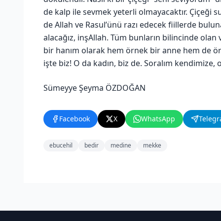
de kalp ile sevmek yeterli olmayacaktır. Çiçeği
de Allah ve Rasul’ünü razı edecek fiillerde bul
alacağız, inşAllah. Tüm bunların bilincinde ol
bir hanım olarak hem örnek bir anne hem de örn
işte biz! O da kadın, biz de. Soralım kendimize,
Sümeyye Şeyma ÖZDOĞAN
Facebook
X
WhatsApp
Teleg
ebucehil
bedir
medine
mekke