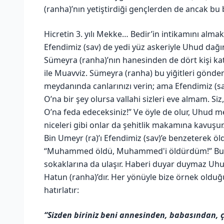
(ranha)’nın yetiştirdiği gençlerden de ancak bu 
Hicretin 3. yılı Mekke… Bedir’in intikamını almak 
Efendimiz (sav) de yedi yüz askeriyle Uhud dağı
Sümeyra (ranha)’nın hanesinden de dört kişi katıl
ile Muavviz. Sümeyra (ranha) bu yiğitleri gönder
meydanında canlarınızı verin; ama Efendimiz (sav
O’na bir şey olursa vallahi sizleri eve almam. Si
O’na feda edeceksiniz!” Ve öyle de olur, Uhud 
niceleri gibi onlar da şehitlik makamına kavuşu
Bin Umeyr (ra)’ı Efendimiz (sav)’e benzeterek öld
“Muhammed öldü, Muhammed'i öldürdüm!” Bu se
sokaklarına da ulaşır. Haberi duyar duymaz Uh
Hatun (ranha)’dır. Her yönüyle bize örnek olduğu
hatırlatır:
“Sizden biriniz beni annesinden, babasından,