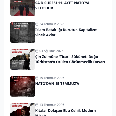
SA'D SURESİ 11. AYET NATO’YA
VETO’DUR
24 Temmuz 2026
İslam Bataklığı Kurutur, Kapitalizm
Sinek Avlar
03 Ağustos 2026
Çin Zulmüne 'Ticari' Sükûnet: Doğu
Türkistan'a Örülen Görünmezlik Duvarı
15 Temmuz 2026
NATO’DAN 15 TEMMUZ’A
13 Temmuz 2026
Kıtalar Dolaşan Ebu Cehil: Modern
Mizah