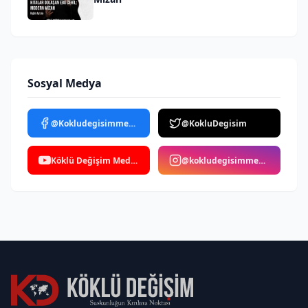
Sosyal Medya
@Kokludegisimmedya
@KokluDegisim
Köklü Değişim Medya
@kokludegisimmedya