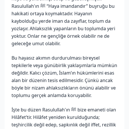
Rasulullah'ın ﷺ “Haya imandandır” buyruğu bu
hakikati ortaya koymaktadır. Hayanın
kaybolduğu yerde iman da zayıflar, toplum da
yozlaşır. Ahlaksızlık yapanların bu toplumda yeri
yoktur. Onlar ne gençliğe örnek olabilir ne de
geleceğe umut olabilir.
Bu hayasız akımın durdurulması bireysel
tepkilerle veya günübirlik yaklaşımlarla mümkün
değildir. Kalıcı çözüm, İslam’ın hükümlerini esas
alan bir düzenin tesis edilmesidir. Çünkü ancak
böyle bir nizam ahlaksızlıkların önünü alabilir ve
toplumu gerçek anlamda koruyabilir.
İşte bu düzen Rasulullah'ın ﷺ bize emaneti olan
Hilâfet’tir. Hilâfet yeniden kurulduğunda;
teşhircilik değil edep, sapkınlık değil iffet, rezillik