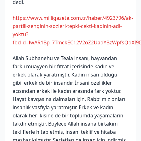
dedi.
https://www.milligazete.com.tr/haber/4923796/ak-
partili-zenginin-sozleri-tepki-cekti-kadinin-adi-
yoktu?
fbclid=IwAR1Bp_7TmckEC12V2oZ2UadYBzWpfsQdXI9
Allah Subhanehu ve Teala insanı, hayvandan
farklı muayyen bir fıtrat içerisinde kadın ve
erkek olarak yaratmıştır. Kadın insan olduğu
gibi, erkek de bir insandır. İnsani özellikler
açısından erkek ile kadın arasında fark yoktur.
Hayat kavgasına dalmaları için, Rabb’imiz onları
insanlık vasfıyla yaratmıştır. Erkek ve kadın
olarak her ikisine de bir toplumda yaşamalarını
takdir etmiştir. Böylece Allah insana birtakım
tekliflerle hitab etmiş, insanı teklif ve hitaba
mazhar kılmıştır. Şeriatları da insan için indirmiş,