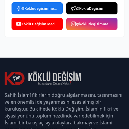
@Kokludegisimmedya
@KokluDegisim
Köklü Değişim Medya
@kokludegisimmedya
Sahih İslamî fikirlerin doğru algılanmasını, taşınmasını
ve en önemlisi de yaşanmasını esas almış bir
kuruluştur. Bu cihetle Köklü Değişim, İslam'ın fikri ve
siyasi yönünü toplum nezdinde var edebilmek için
İslami bir bakış açısıyla olaylara bakmayı ve İslami