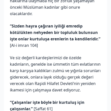
haklarına ulaşmada hiç bir zorluk yaşamayan
önceki Müslüman kadınlar gibi onure
olacaklardır.
“Sizden hayra çağıran iyiliği emredip
kötülükten nehyeden bir topluluk bulunsun
işte onlar kurtuluşa erenlerin ta kendileridir.”
[Al-i imran 104]
Ve siz değerli kardeşlerimizi de özelde
kadınların, genelde ise ümmetin tüm evlatlarının
karşı karşıya kaldıkları zulmü ve yığınla sorunları
giderecek, onlara layık olduğu gerçek değeri
verecek olan Raşidi Hilafet Devleti’nin yeniden
ikamesi için çalışmaya davet ediyoruz.
“Çalışanlar işte böyle bir kurtuluş için
çalışsınlar.”
[Saffat 61]