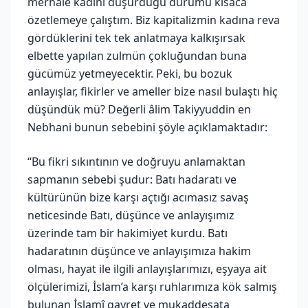
merhale kadını düşürdüğü durumu kısaca
özetlemeye çalıştım. Biz kapitalizmin kadına reva
gördüklerini tek tek anlatmaya kalkışırsak
elbette yapılan zulmün çokluğundan buna
gücümüz yetmeyecektir. Peki, bu bozuk
anlayışlar, fikirler ve ameller bize nasıl bulaştı hiç
düşündük mü? Değerli âlim Takiyyuddin en
Nebhani bunun sebebini şöyle açıklamaktadır:
“Bu fikri sıkıntının ve doğruyu anlamaktan
sapmanın sebebi şudur: Batı hadaratı ve
kültürünün bize karşı açtığı acımasız savaş
neticesinde Batı, düşünce ve anlayışımız
üzerinde tam bir hakimiyet kurdu. Batı
hadaratının düşünce ve anlayışımıza hakim
olması, hayat ile ilgili anlayışlarımızı, eşyaya ait
ölçülerimizi, İslam’a karşı ruhlarımıza kök salmış
bulunan İslamî gayret ve mukaddesata