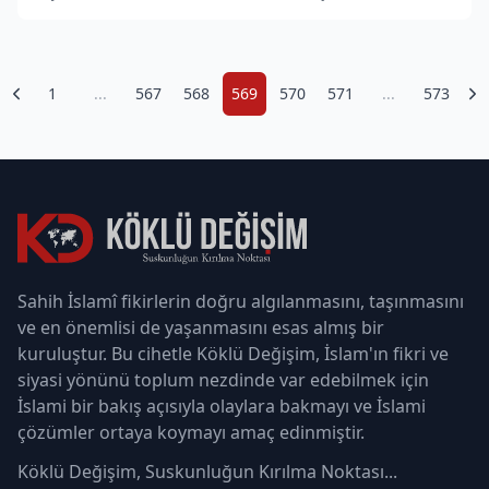
1
...
567
568
569
570
571
...
573
Sahih İslamî fikirlerin doğru algılanmasını, taşınmasını
ve en önemlisi de yaşanmasını esas almış bir
kuruluştur. Bu cihetle Köklü Değişim, İslam'ın fikri ve
siyasi yönünü toplum nezdinde var edebilmek için
İslami bir bakış açısıyla olaylara bakmayı ve İslami
çözümler ortaya koymayı amaç edinmiştir.
Köklü Değişim, Suskunluğun Kırılma Noktası...