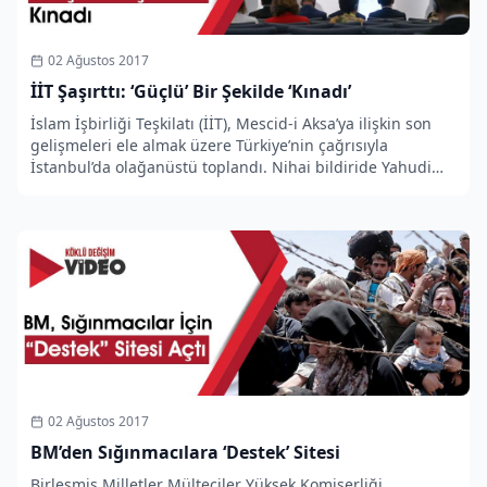
02 Ağustos 2017
İİT Şaşırttı: ‘Güçlü’ Bir Şekilde ‘Kınadı’
İslam İşbirliği Teşkilatı (İİT), Mescid-i Aksa’ya ilişkin son
gelişmeleri ele almak üzere Türkiye’nin çağrısıyla
İstanbul’da olağanüstü toplandı. Nihai bildiride Yahudi
Varlığı ‘güçlü’ bir şekilde kınandı!
02 Ağustos 2017
BM’den Sığınmacılara ‘Destek’ Sitesi
Birleşmiş Milletler Mülteciler Yüksek Komiserliği