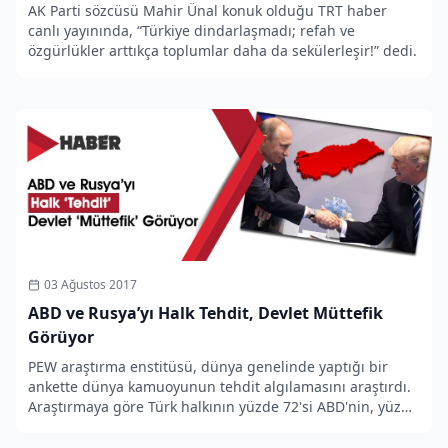
AK Parti sözcüsü Mahir Ünal konuk olduğu TRT haber
canlı yayınında, “Türkiye dindarlaşmadı; refah ve
özgürlükler arttıkça toplumlar daha da sekülerleşir!” dedi.
03 Ağustos 2017
ABD ve Rusya’yı Halk Tehdit, Devlet Müttefik
Görüyor
PEW araştırma enstitüsü, dünya genelinde yaptığı bir
ankette dünya kamuoyunun tehdit algılamasını araştırdı.
Araştırmaya göre Türk halkının yüzde 72'si ABD'nin, yüzde
54'ü ise Rusya'nın politikalarını tehdit olarak görüyor