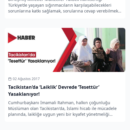
Türkiye’de yaşayan sığınmacıların karşılaşabilecekleri
sorunlarına katkı sağlamak, sorularına cevap verebilmek
amacıyla yeni bir internet sitesini devreye soktu.
02 Ağustos 2017
Tacikistan’da ‘Laiklik’ Devrede ‘Tesettür’
Yasaklanıyor!
Cumhurbaşkanı İmamali Rahman, halkın çoğunluğu
Müslüman olan Tacikistan'da, İslami hicab ile mücadele
planında, laikliğe uygun yeni bir kıyafet yönetmeliği
çıkardı. Ülkede geleneksel kıyafet giyme zorunluluğu
getiriliyor.