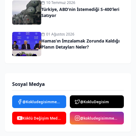
10 Temmuz 2026
Türkiye, ABD’nin İstemediği S-400’leri
Satıyor
01 Ağustos 2026
Hamas’ın İmzalamak Zorunda Kaldığı
Planın Detayları Neler?
Sosyal Medya
@Kokludegisimmedya
@KokluDegisim
Köklü Değişim Medya
@kokludegisimmedya