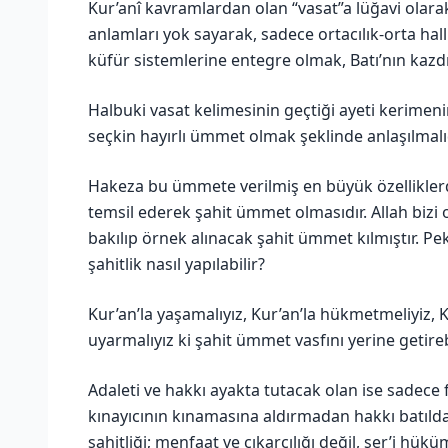
Kur’anî kavramlardan olan “vasat”a lüğavi olarak 
anlamları yok sayarak, sadece ortacılık-orta hal
küfür sistemlerine entegre olmak, Batı’nın kazd
Halbuki vasat kelimesinin geçtiği ayeti kerimenin
seçkin hayırlı ümmet olmak şeklinde anlaşılmalıd
Hakeza bu ümmete verilmiş en büyük özelliklerd
temsil ederek şahit ümmet olmasıdır. Allah bizi 
bakılıp örnek alınacak şahit ümmet kılmıştır. Pe
şahitlik nasıl yapılabilir?
Kur’an’la yaşamalıyız, Kur’an’la hükmetmeliyiz, K
uyarmalıyız ki şahit ümmet vasfını yerine getireb
Adaleti ve hakkı ayakta tutacak olan ise sadece fe
kınayıcının kınamasına aldırmadan hakkı batıl
şahitliği; menfaat ve çıkarcılığı değil, şer’i hük