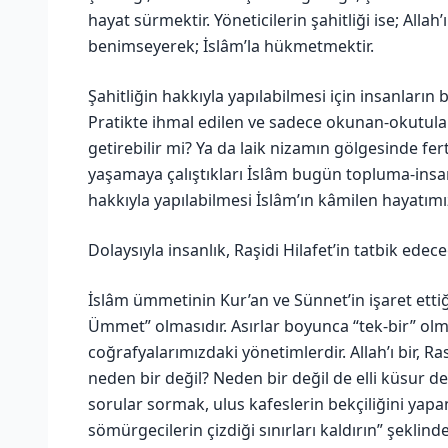
hayat sürmektir. Yöneticilerin şahitliği ise; All
benimseyerek; İslâm’la hükmetmektir.
Şahitliğin hakkıyla yapılabilmesi için insanların 
Pratikte ihmal edilen ve sadece okunan-okutulan 
getirebilir mi? Ya da laik nizamın gölgesinde fe
yaşamaya çalıştıkları İslâm bugün topluma-insanla
hakkıyla yapılabilmesi İslâm’ın kâmilen hayatım
Dolaysıyla insanlık, Raşidi Hilafet’in tatbik edec
İslâm ümmetinin Kur’an ve Sünnet’in işaret ettiği
Ümmet” olmasıdır. Asırlar boyunca “tek-bir” ol
coğrafyalarımızdaki yönetimlerdir. Allah’ı bir, Rasu
neden bir değil? Neden bir değil de elli küsur 
sorular sormak, ulus kafeslerin bekçiliğini yapa
sömürgecilerin çizdiği sınırları kaldırın” şeklin