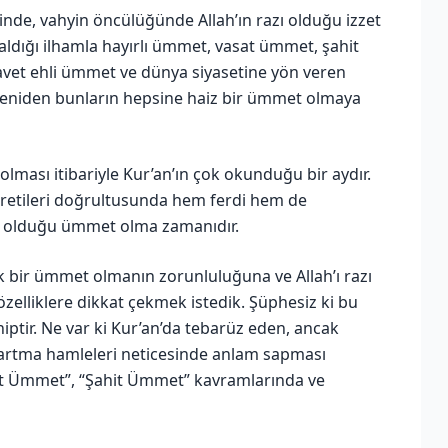
nde, vahyin öncülüğünde Allah’ın razı olduğu izzet
aldığı ilhamla hayırlı ümmet, vasat ümmet, şahit
vet ehli ümmet ve dünya siyasetine yön veren
 yeniden bunların hepsine haiz bir ümmet olmaya
olması itibariyle Kur’an’ın çok okunduğu bir aydır.
ğretileri doğrultusunda hem ferdi hem de
zı olduğu ümmet olma zamanıdır.
tek bir ümmet olmanın zorunluluğuna ve Allah’ı razı
lliklere dikkat çekmek istedik. Şüphesiz ki bu
iptir. Ne var ki Kur’an’da tebarüz eden, ancak
partma hamleleri neticesinde anlam sapması
asat Ümmet”, “Şahit Ümmet” kavramlarında ve