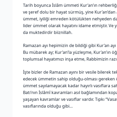
Tarih boyunca İslâm ümmeti Kur’an’ın rehberliği
ve şeref dolu bir hayat sürmüş, yine Kur’an’dan 
ümmet, iyiliği emreden kötülükten nehyeden da
lider ümmet olarak hayatını idame etmiştir. Ve
da muktedirdir biiznillah.
Ramazan ayı hepimizin de bildiği gibi Kur’an ayı 
Bu mübarek ay; Kur’an’la yüzleşme, Kur’an’ın ö
toplumsal hayatımızı inşa etme, Rabbimizin ra
İşte bizler de Ramazan ayını bir vesile bilerek 
edecek ümmetin sahip olduğu-olması gereken öze
ümmet sayılamayacak kadar hayırlı vasıflara sah
Batı’nın İslâmî kavramları asıl bağlamından ko
yaşayan kavramlar ve vasıflar vardır. Tıpkı “V
vasıflarında olduğu gibi…