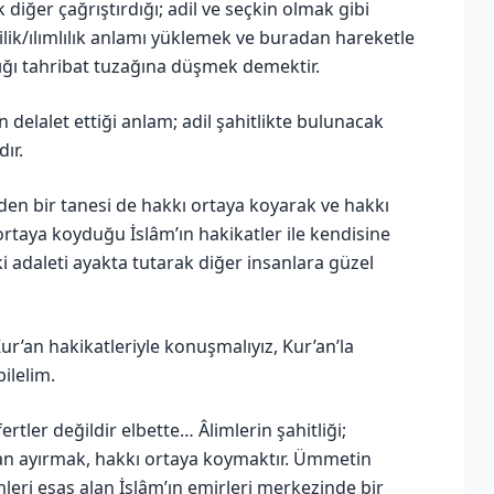
diğer çağrıştırdığı; adil ve seçkin olmak gibi
lilik/ılımlılık anlamı yüklemek ve buradan hareketle
ığı tahribat tuzağına düşmek demektir.
 delalet ettiği anlam; adil şahitlikte bulunacak
ır.
en bir tanesi de hakkı ortaya koyarak ve hakkı
ortaya koyduğu İslâm’ın hakikatler ile kendisine
ki adaleti ayakta tutarak diğer insanlara güzel
ur’an hakikatleriyle konuşmalıyız, Kur’an’la
ilelim.
rtler değildir elbette… Âlimlerin şahitliği;
dan ayırmak, hakkı ortaya koymaktır. Ümmetin
ümleri esas alan İslâm’ın emirleri merkezinde bir