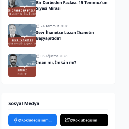
Bir Darbeden Fazlası: 15 Temmuz’un
Siyasi Mirası
24 Temmuz 2026
Sevr İhanetse Lozan İhanetin
Başyapıtıdır!
06 Ağustos 2026
İman mı, İmkân mı?
Sosyal Medya
@Kokludegisimmedya
@KokluDegisim