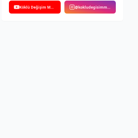
Köklü Değişim Medya
@kokludegisimmedya