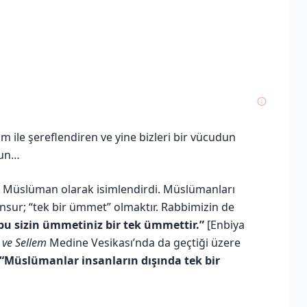
 ile şereflendiren ve yine bizleri bir vücudun
sun…
ri Müslüman olarak isimlendirdi. Müslümanları
nsur; “tek bir ümmet” olmaktır. Rabbimizin de
 bu sizin ümmetiniz bir tek ümmettir.”
[Enbiya
i ve Sellem
Medine Vesikası’nda da geçtiği üzere
“Müslümanlar insanların dışında tek bir