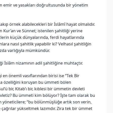
ah’ın emir ve yasakları doğrultusunda bir yönetim
bakıp örnek alabilecekleri bir İslâmî hayat olmalıdır.
Kur’an ve Sünnet; istenilen şahitliği yerine
rtlerin küçük dünyalarında, ferdi hayatlarında
ra nasıl şahitlik yapabilir ki? Velhasıl şahitliğin
ızda varlığıyla mümkündür.
eği İslâm nizamının adil şahitliğine muhtaçtır.
 en önemli vasıflarından birisi ise “Tek Bir
ma özelliğini koruyan bu ümmeti bölen
l’ü bir, Kitab’ı bir, kıblesi bir ümmetin devleti
devletiz? Bu ümmeti kim bölüyor? İşte tam olarak bu
n yöneticilere; “bu bölünmüşlüğe artık son verin,
de çağrılar yükseltmek lazımdır. Zira tek bir ümmet