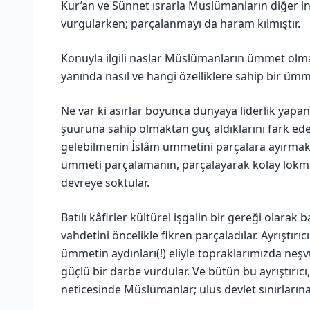
Kur’an ve Sünnet ısrarla Müslümanların diğer in
vurgularken; parçalanmayı da haram kılmıştır.
Konuyla ilgili naslar Müslümanların ümmet olmal
yanında nasıl ve hangi özelliklere sahip bir ümme
Ne var ki asırlar boyunca dünyaya liderlik yapa
şuuruna sahip olmaktan güç aldıklarını fark ede
gelebilmenin İslâm ümmetini parçalara ayırmakt
ümmeti parçalamanın, parçalayarak kolay lokma 
devreye soktular.
Batılı kâfirler kültürel işgalin bir gereği olarak b
vahdetini öncelikle fikren parçaladılar. Ayrıştırıcı
ümmetin aydınları(!) eliyle topraklarımızda n
güçlü bir darbe vurdular. Ve bütün bu ayrıştırıcı
neticesinde Müslümanlar; ulus devlet sınırlarına