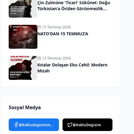
Çin Zulmüne 'Ticari' Sükûnet: Doğu
Türkistan'a Örülen Görünmezlik
Duvarı
15 Temmuz 2026
NATO’DAN 15 TEMMUZ’A
13 Temmuz 2026
Kıtalar Dolaşan Ebu Cehil: Modern
Mizah
Sosyal Medya
@Kokludegisimmedya
@KokluDegisim