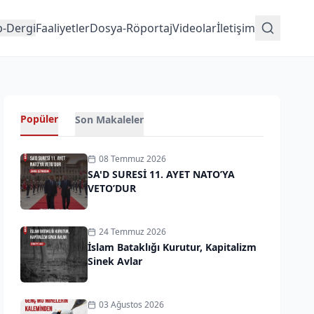
p-Dergi
Faaliyetler
Dosya-Röportaj
Videolar
İletişim
Popüler
Son Makaleler
08 Temmuz 2026
SA'D SURESİ 11. AYET NATO’YA
VETO’DUR
24 Temmuz 2026
İslam Bataklığı Kurutur, Kapitalizm
Sinek Avlar
03 Ağustos 2026