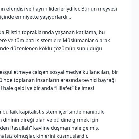
 efendisi ve hayrın liderleriydiler. Bunun meyvesi
çinde emniyette yaşıyorlardı...
da Filistin topraklarında yaşanan katliama, bu
ere ve tüm batıl sistemlere Müslümanlar olarak
teliğinde düzenlenen köklü çözümün sunulduğu
gul etmeye çalışan sosyal medya kullanıcıları, bir
sü’nde toplanan insanların arasında tevhid bayrağı
hale geldi ve bir anda “Hilafet” kelimesi
n bu laik kapitalist sistem içerisinde manipüle
dininin direği olan ve bu dine girmek için
den Rasullah” kavline düşman hale gelmiş,
atsız olmuşlar, kinlerini kusmuşlardır.