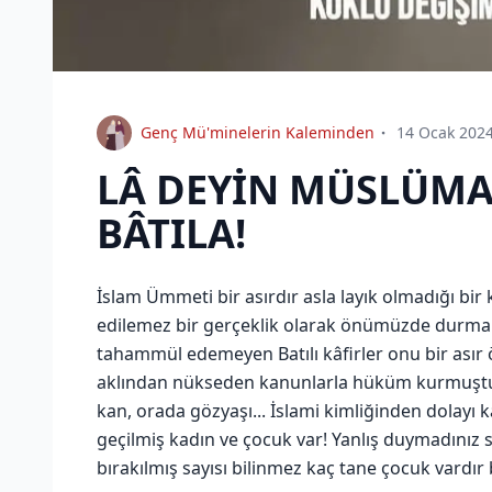
Genç Mü'minelerin Kaleminden
14 Ocak 202
LÂ DEYİN MÜSLÜMAN
BÂTILA!
İslam Ümmeti bir asırdır asla layık olmadığı b
edilemez bir gerçeklik olarak önümüzde durmak
tahammül edemeyen Batılı kâfirler onu bir asır 
aklından nükseden kanunlarla hüküm kurmuştur
kan, orada gözyaşı... İslami kimliğinden dolayı 
geçilmiş kadın ve çocuk var! Yanlış duymadınız 
bırakılmış sayısı bilinmez kaç tane çocuk vardır 