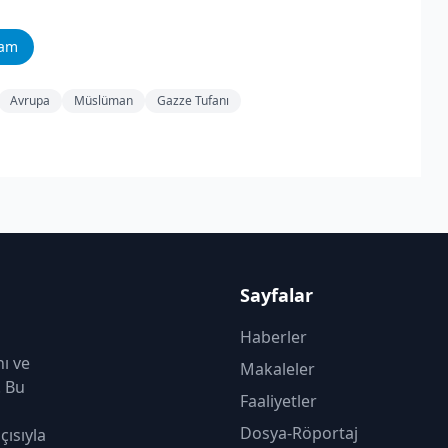
ram
Avrupa
Müslüman
Gazze Tufanı
Sayfalar
Haberler
nı ve
Makaleler
. Bu
Faaliyetler
Dosya-Röportaj
çısıyla