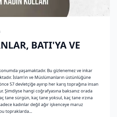
4
LAR, BATI'YA VE
ir konumda yaşamaktadır. Bu gizlenemez ve inkar
tadır. İslam’ın ve Müslümanların üstünlüğüne
önce 57 devletçiğe ayırıp her karış toprağına insan
. Şimdiyse hangi coğrafyasına baksanız orada
kaç tane sürgün, kaç tane yoksul, kaç tane ırzına
sadece kadınlar değil ağır işkenceye maruz
bu topraklarda...