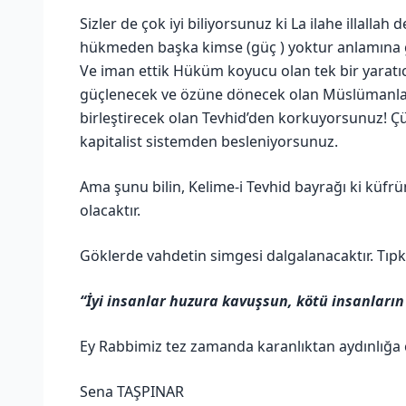
Sizler de çok iyi biliyorsunuz ki La ilahe illalla
hükmeden başka kimse (güç ) yoktur anlamına gelir.
Ve iman ettik Hüküm koyucu olan tek bir yaratıc
güçlenecek ve özüne dönecek olan Müslümanla
birleştirecek olan Tevhid’den korkuyorsunuz! Ç
kapitalist sistemden besleniyorsunuz.
Ama şunu bilin, Kelime-i Tevhid bayrağı ki küfrün
olacaktır.
Göklerde vahdetin simgesi dalgalanacaktır. Tıpkı H
“İyi insanlar huzura kavuşsun, kötü insanları
Ey Rabbimiz tez zamanda karanlıktan aydınlığa ç
Sena TAŞPINAR