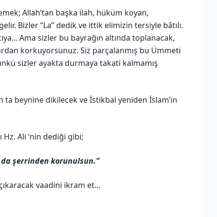
h demek; Allah’tan başka ilah, hüküm koyan,
 Bizler “La” dedik ve ittik elimizin tersiyle bâtılı.
ıya... Ama sizler bu bayrağın altında toplanacak,
rdan korkuyorsunuz. Siz parçalanmış bu Ümmeti
ünkü sizler ayakta durmaya takati kalmamış
 ta beynine dikilecek ve İstikbal yeniden İslam’ın
z. Ali ‘nin dediği gibi;
n da şerrinden korunulsun.”
ıkaracak vaadini ikram et...