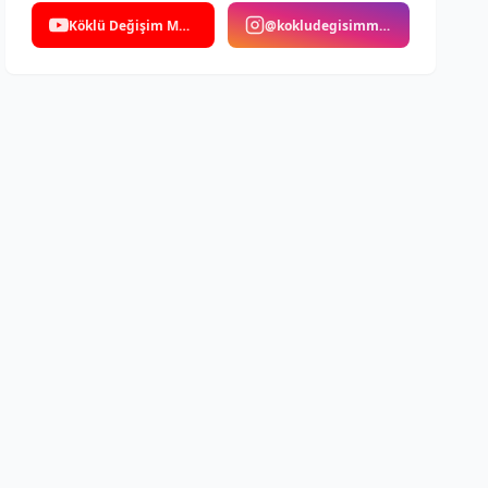
Köklü Değişim Medya
@kokludegisimmedya