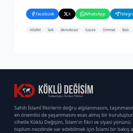
Facebook
X
WhatsApp
Teleg
Hilafet
laik
demokrasi
Gazze
Ümmet
Batı
Sahih İslamî fikirlerin doğru algılanmasını, taşınması
en önemlisi de yaşanmasını esas almış bir kuruluştur
cihetle Köklü Değişim, İslam'ın fikri ve siyasi yönünü
toplum nezdinde var edebilmek için İslami bir bakış a