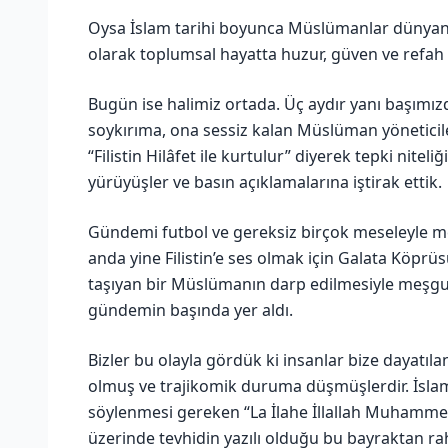
Oysa İslam tarihi boyunca Müslümanlar dünyanın
olarak toplumsal hayatta huzur, güven ve refah i
Bugün ise halimiz ortada. Üç aydır yanı başımız
soykırıma, ona sessiz kalan Müslüman yöneticil
“Filistin Hilâfet ile kurtulur” diyerek tepki ni
yürüyüşler ve basın açıklamalarına iştirak ettik.
Gündemi futbol ve gereksiz birçok meseleyle meş
anda yine Filistin’e ses olmak için Galata Köprü
taşıyan bir Müslümanın darp edilmesiyle meşgul 
gündemin başında yer aldı.
Bizler bu olayla gördük ki insanlar bize dayatıla
olmuş ve trajikomik duruma düşmüşlerdir. İslam 
söylenmesi gereken “La İlahe İllallah Muhamme
üzerinde tevhidin yazılı olduğu bu bayraktan rah