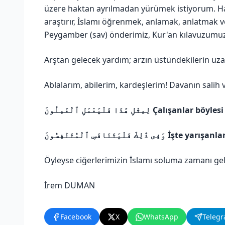
üzere haktan ayrılmadan yürümek istiyorum. Hak
araştırır, İslamı öğrenmek, anlamak, anlatmak v
Peygamber (sav) önderimiz, Kur'an kılavuzumuz
Arştan gelecek yardım; arzın üstündekilerin uzat
Ablalarım, abilerim, kardeşlerim! Davanın salih ve
لِمِثْلِ هَٰذَا فَلْيَعْمَلِ ٱلْعَٰمِلُونَ
Çalışanlar böylesi 
وَفِى ذَٰلِكَ فَلْيَتَنَافَسِ ٱلْمُتَنَٰفِسُونَ
İşte yarışanlar
Öyleyse ciğerlerimizin İslamı soluma zamanı ge
İrem DUMAN
Facebook
X
WhatsApp
Teleg