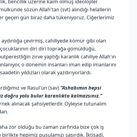
k, bencillik üzerine kaim olmuş ideolojiler
 mülkünde sözün Allah'tan (svt) alındığı helallerin
er geçen gün biraz daha tükeniyoruz. Ciğerlerimiz
ı aydınlığa çevirmiş, cahiliyede kömür gibi olan
z çocuklarının diri diri toprağa gömüldüğü,
tperestliğin zirve yaptığı karanlık cahiliye Allah'ın
dınlanıyor, o dönemin insanları iman edip imanlarını
saadetin yıldızları olarak yazdırıyorlardı.
ardığımız ve Rasul'ün (sav)
“Ashabımın hepsi
ız doğru yolu bulur karanlıkta kalmazsınız.”
örnek alınacak şahsiyetlerdir. Öyleyse tutunalım
dan.
aha zor olduğu bu zaman zarfında bize çok iş
e birlikte hepimiz pusulamızı şaşırdık. İktisadi,