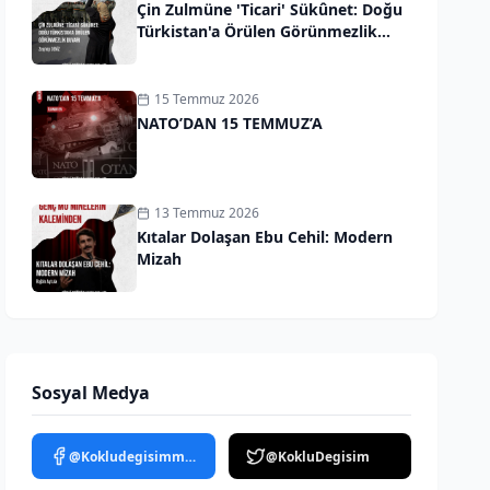
Çin Zulmüne 'Ticari' Sükûnet: Doğu
Türkistan'a Örülen Görünmezlik
Duvarı
15 Temmuz 2026
NATO’DAN 15 TEMMUZ’A
13 Temmuz 2026
Kıtalar Dolaşan Ebu Cehil: Modern
Mizah
Sosyal Medya
@Kokludegisimmedya
@KokluDegisim