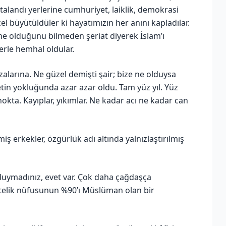
talandı yerlerine cumhuriyet, laiklik, demokrasi
l büyütüldüler ki hayatımızın her anını kapladılar.
 olduğunu bilmeden şeriat diyerek İslam’ı
lerle hemhal oldular.
zalarına. Ne güzel demişti şair; bize ne olduysa
etin yokluğunda azar azar oldu. Tam yüz yıl. Yüz
okta. Kayıplar, yıkımlar. Ne kadar acı ne kadar can
lmiş erkekler, özgürlük adı altında yalnızlaştırılmış
 duymadınız, evet var. Çok daha çağdaşça
telik nüfusunun %90’ı Müslüman olan bir