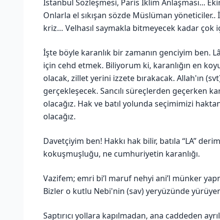
İstanbul Sözleşmesi, Paris İklim Anlaşması... Eki
Onlarla el sıkışan sözde Müslüman yöneticiler.. İk
kriz… Velhasıl saymakla bitmeyecek kadar çok i
İşte böyle karanlık bir zamanın genciyim ben. L
için cehd etmek. Biliyorum ki, karanlığın en koyu
olacak, zillet yerini izzete bırakacak. Allah'ın (sv
gerçekleşecek. Sancılı süreçlerden geçerken kar
olacağız. Hak ve batıl yolunda seçimimizi hakta
olacağız.
Davetçiyim ben! Hakkı hak bilir, batıla “LA” derim.
kokuşmuşluğu, ne cumhuriyetin karanlığı.
Vazifem; emri bi’l maruf nehyi ani’l münker yapm
Bizler o kutlu Nebi'nin (sav) yeryüzünde yürüyen 
Saptırıcı yollara kapılmadan, ana caddeden ay