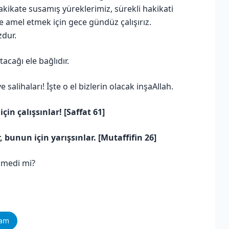
ikate susamış yüreklerimiz, sürekli hakikati
e amel etmek için gece gündüz çalışırız.
dur.
acağı ele bağlıdır.
 salihaları! İşte o el bizlerin olacak inşaAllah.
için çalışsınlar! [Saffat 61]
, bunun için yarışsınlar. [Mutaffifin 26]
lmedi mi?
ram