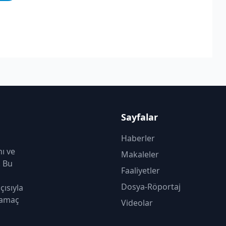
Sayfalar
Haberler
nı ve
Makaleler
. Bu
Faaliyetler
Dosya-Röportaj
çısıyla
 amaç
Videolar