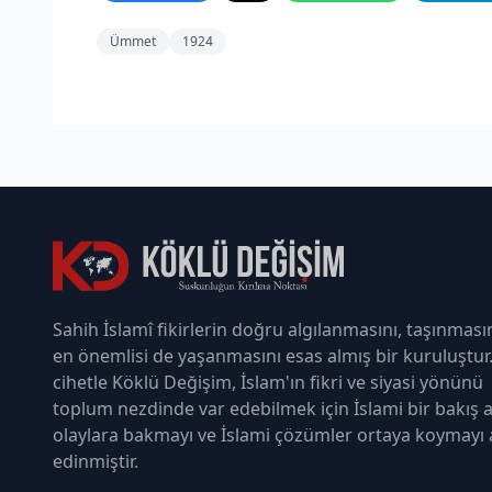
Ümmet
1924
Sahih İslamî fikirlerin doğru algılanmasını, taşınması
en önemlisi de yaşanmasını esas almış bir kuruluştur
cihetle Köklü Değişim, İslam'ın fikri ve siyasi yönünü
toplum nezdinde var edebilmek için İslami bir bakış a
olaylara bakmayı ve İslami çözümler ortaya koymayı
edinmiştir.