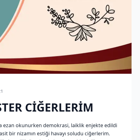
21
STER CİĞERLERİM
 ezan okunurken demokrasi, laiklik enjekte edildi
it bir nizamın estiği havayı soludu ciğerlerim.