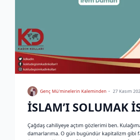
Genç Mü'minelerin Kaleminden
27 Kasım 20
İSLAM’I SOLUMAK İ
Çağdaş cahiliyeye açtım gözlerimi ben. Kulağıma
damarlarıma. O gün bugündür kapitalizm gibi fas