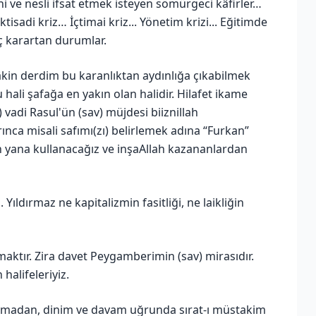
ni ve nesli ifsat etmek isteyen sömürgeci kâfirler…
tisadi kriz… İçtimai kriz... Yönetim krizi... Eğitimde
ç karartan durumlar.
âkin derdim bu karanlıktan aydınlığa çıkabilmek
 hali şafağa en yakın olan halidir. Hilafet ikame
t) vadi Rasul'ün (sav) müjdesi biiznillah
ınca misali safımı(zı) belirlemek adına “Furkan”
n yana kullanacağız ve inşaAllah kazananlardan
 Yıldırmaz ne kapitalizmin fasitliği, ne laikliğin
aktır. Zira davet Peygamberimin (sav) mirasıdır.
halifeleriyiz.
rılmadan, dinim ve davam uğrunda sırat-ı müstakim