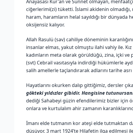
Anayasası Kur'an ve Sünnet olmayan, menfaatçili
ciğerlerimi(zi) tüketti. İslami akidenin olmadığı,
haram, haramların helal sayıldığı bir dünyada h
oksijensiz kalıyor.
Allah Rasulü (sav) cahiliye döneminin karanlığın
insanlar elmas, yakut olmuştu ilahi vahiy ile. Kı
kadınların meta olarak görüldüğü, zina, içki ve pu
(svt) Cebrail vasıtasıyla indirdiği hükümlerle ay
salih amellerle taçlandırarak adlarını tarihe asrı 
Hayatlarını okurken dalıp gittiğimiz, dersler çık
gökteki yıldızlar gibidir. Hangisine tutunursan
dediği Sahabeyi güzin efendilerimiz bizler için 
onlara ve kurtulalım ahir zamanın karanlıkların
İmanı elde tutmanın kor ateşi elde tutmaktan d
düşüyor. 3 mart 1924’te Hilafetin ilga edilmesi il