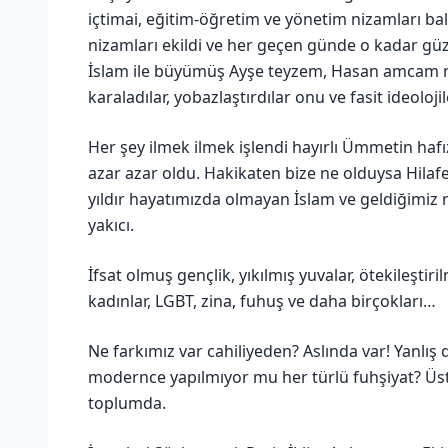
içtimai, eğitim-öğretim ve yönetim nizamları bal
nizamları ekildi ve her geçen günde o kadar güze
İslam ile büyümüş Ayşe teyzem, Hasan amcam ne
karaladılar, yobazlaştırdılar onu ve fasit ideoloji
Her şey ilmek ilmek işlendi hayırlı Ümmetin hafı
azar azar oldu. Hakikaten bize ne olduysa Hilaf
yıldır hayatımızda olmayan İslam ve geldiğimiz n
yakıcı.
İfsat olmuş gençlik, yıkılmış yuvalar, ötekileştiri
kadınlar, LGBT, zina, fuhuş ve daha birçokları…
Ne farkımız var cahiliyeden? Aslında var! Yanlış
modernce yapılmıyor mu her türlü fuhşiyat? Üs
toplumda.