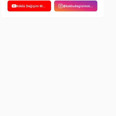
Köklü Değişim Medya
@kokludegisimmedya