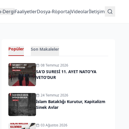
p-Dergi
Faaliyetler
Dosya-Röportaj
Videolar
İletişim
Popüler
Son Makaleler
08 Temmuz 2026
SA'D SURESİ 11. AYET NATO’YA
VETO’DUR
24 Temmuz 2026
İslam Bataklığı Kurutur, Kapitalizm
Sinek Avlar
03 Ağustos 2026