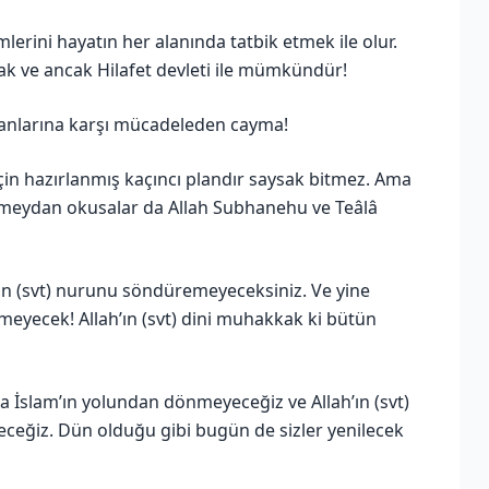
̈mlerini hayatın her alanında tatbik etmek ile olur.
k ve ancak Hilafet devleti ile mümkündür!
manlarına karşı mücadeleden cayma!
̧in hazırlanmış kaçıncı plandır saysak bitmez. Ama
e meydan okusalar da Allah Subhanehu ve Teâlâ
h’ın (svt) nurunu söndüremeyeceksiniz. Ve yine
elmeyecek! Allah’ın (svt) dini muhakkak ki bütün
 asla İslam’ın yolundan dönmeyeceğiz ve Allah’ın (svt)
eğiz. Dün olduğu gibi bugün de sizler yenilecek