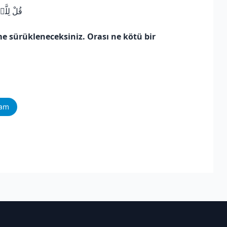
قُلْ لِلَّ
 sürükleneceksiniz. Orası ne kötü bir
ram