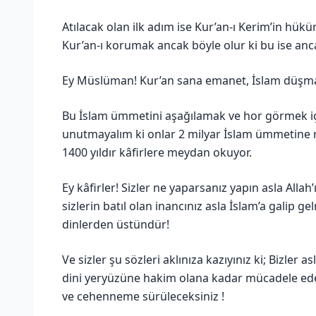
Atılacak olan ilk adım ise Kur’an-ı Kerim’in hüku
Kur’an-ı korumak ancak böyle olur ki bu ise anca
Ey Müslüman! Kur’an sana emanet, İslam düş
Bu İslam ümmetini aşağılamak ve hor görmek ic
unutmayalım ki onlar 2 milyar İslam ümmetin
1400 yıldır kâfirlere meydan okuyor.
Ey kâfirler! Sizler ne yaparsanız yapın asla Alla
sizlerin batıl olan inancınız asla İslam’a galip g
dinlerden üstündür!
Ve sizler şu sözleri aklınıza kazıyınız ki; Bizler
dini yeryüzüne hakim olana kadar mücadele edec
ve cehenneme sürüleceksiniz !