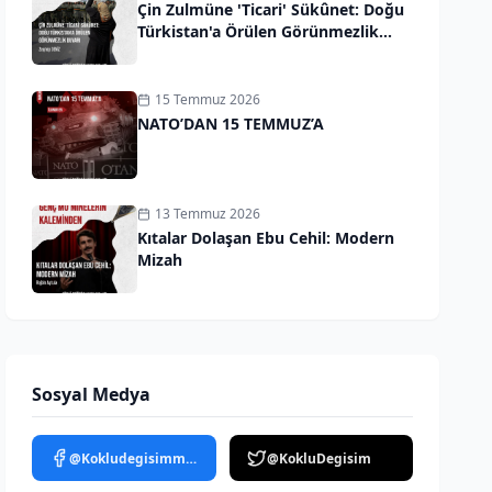
Çin Zulmüne 'Ticari' Sükûnet: Doğu
Türkistan'a Örülen Görünmezlik
Duvarı
15 Temmuz 2026
NATO’DAN 15 TEMMUZ’A
13 Temmuz 2026
Kıtalar Dolaşan Ebu Cehil: Modern
Mizah
Sosyal Medya
@Kokludegisimmedya
@KokluDegisim