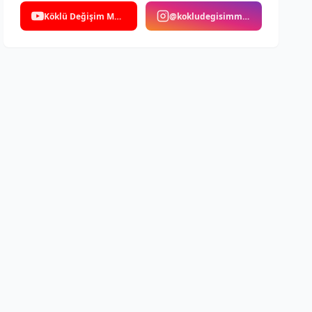
Köklü Değişim Medya
@kokludegisimmedya