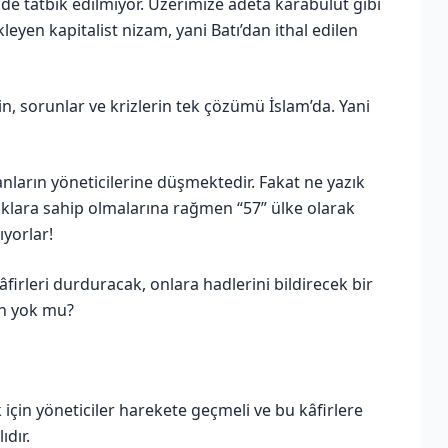
̈nde tatbik edilmiyor. Üzerimize adeta karabulut gibi
ükleyen kapitalist nizam, yani Batı’dan ithal edilen
, sorunlar ve krizlerin tek çözümü İslam’da. Yani
ların yöneticilerine düşmektedir. Fakat ne yazık
klara sahip olmalarına rağmen “57” ülke olarak
ıyorlar!
firleri durduracak, onlara hadlerini bildirecek bir
din yok mu?
için yöneticiler harekete geçmeli ve bu kâfirlere
ıdır.