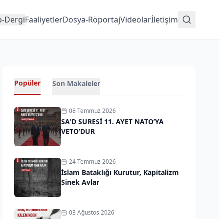
p-Dergi
Faaliyetler
Dosya-Röportaj
Videolar
İletişim
Popüler
Son Makaleler
08 Temmuz 2026
SA'D SURESİ 11. AYET NATO’YA
VETO’DUR
24 Temmuz 2026
İslam Bataklığı Kurutur, Kapitalizm
Sinek Avlar
03 Ağustos 2026