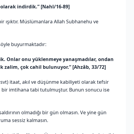
ı olarak indirdik.” [Nahl/16-89]
r ışıktır. Müslümanlara Allah Subhanehu ve
̧öyle buyurmaktadır:
ettik. Onlar onu yüklenmeye yanaşmadılar, ondan
k zalim, çok cahil bulunuyor.” [Ahzâb, 33/72]
svt) itaat, akıl ve düşünme kabiliyeti olarak tefsir
 bir imtihana tabi tutulmuştur. Bunun sonucu ise
saldırının olmadığı bir gün olmasın. Ve yine gün
uruma sessiz kalmasın.