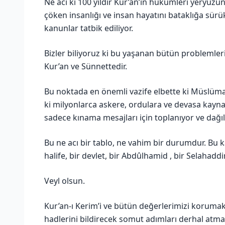
Ne acı ki 100 yıldır Kur’an’ın hükümleri yeryüzu
çöken insanlığı ve insan hayatını bataklığa sür
kanunlar tatbik ediliyor.
Bizler biliyoruz ki bu yaşanan bütün problemlerin
Kur’an ve Sünnettedir.
Bu noktada en önemli vazife elbette ki Müslüman
ki milyonlarca askere, ordulara ve devasa kayna
sadece kınama mesajları için toplanıyor ve dağıl
Bu ne acı bir tablo, ne vahim bir durumdur. Bu kâ
halife, bir devlet, bir Abdûlhamid , bir Selahad
Veyl olsun.
Kur’an-ı Kerim’i ve bütün değerlerimizi korumak 
hadlerini bildirecek somut adımları derhal atmal