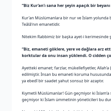
“Biz Kur’an’ı sana her şeyin apaçık bir beyan
Kur’an Müslümanlara bir nur ve İslam yolunda bi
Teâlâ’nın emanetidir.
Nitekim Rabbimiz bir başka ayet-i kerimesinde s
“Biz, emaneti göklere, yere ve dağlara arz 
korktular da onu insan yüklendi. O cidden ço
Ayetteki emanet; farzlar, mükellefiyetler, Allah’a (
edilmiştir. İnsan bu emaneti koruma hususunda
ya ebedî bir saadet yahut sonsuz bir azaptır.
Kıymetli Müslümanlar! Gün geçmiyor ki İslam’a 
geçmiyor ki İslam ümmetinin yöneticileri bu d