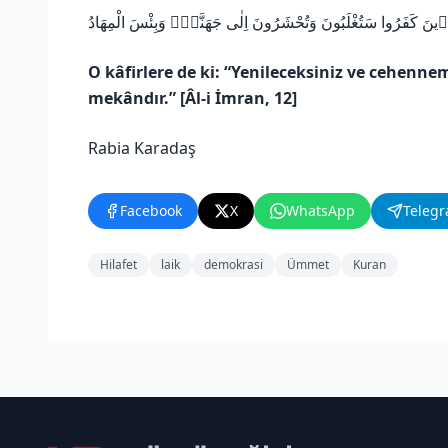
‎ذ۪ينَ كَفَرُوا سَتُغْلَبُونَ وَتُحْشَرُونَ اِلٰى جَهَنَّمَۜ وَبِئْسَ الْمِهَادُ
O kâfirlere de ki: “Yenileceksiniz ve cehenneme
mekândır.” [Âl-i İmran, 12]
Rabia Karadaş
Facebook
X
WhatsApp
Teleg
Hilafet
laik
demokrasi
Ümmet
Kuran