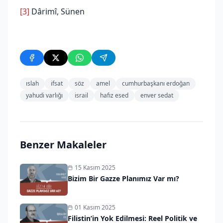
[3]
Dârimî, Sünen
ıslah
ifsat
söz
amel
cumhurbaşkanı erdoğan
yahudi varlığı
israil
hafız esed
enver sedat
Benzer Makaleler
15 Kasım 2025
Bizim Bir Gazze Planımız Var mı?
01 Kasım 2025
Filistin’in Yok Edilmesi: Reel Politik ve