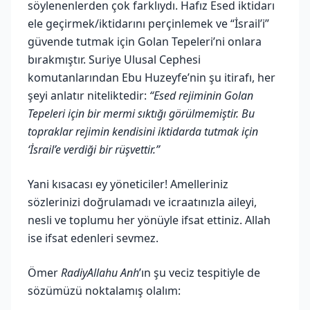
söylenenlerden çok farklıydı. Hafız Esed iktidarı
ele geçirmek/iktidarını perçinlemek ve “İsrail’i”
güvende tutmak için Golan Tepeleri’ni onlara
bırakmıştır. Suriye Ulusal Cephesi
komutanlarından Ebu Huzeyfe’nin şu itirafı, her
şeyi anlatır niteliktedir:
“Esed rejiminin Golan
Tepeleri için bir mermi sıktığı görülmemiştir. Bu
topraklar rejimin kendisini iktidarda tutmak için
‘İsrail’e verdiği bir rüşvettir.”
Yani kısacası ey yöneticiler! Amelleriniz
sözlerinizi doğrulamadı ve icraatınızla aileyi,
nesli ve toplumu her yönüyle ifsat ettiniz. Allah
ise ifsat edenleri sevmez.
Ömer
RadiyAllahu Anh
’ın şu veciz tespitiyle de
sözümüzü noktalamış olalım: