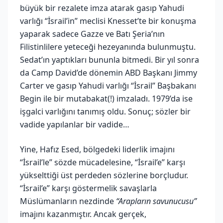
büyük bir rezalete imza atarak gasıp Yahudi
varlığı “İsrail’in” meclisi Knesset’te bir konuşma
yaparak sadece Gazze ve Batı Şeria’nın
Filistinlilere yeteceği hezeyanında bulunmuştu.
Sedat’ın yaptıkları bununla bitmedi. Bir yıl sonra
da Camp David’de dönemin ABD Başkanı Jimmy
Carter ve gasıp Yahudi varlığı “İsrail” Başbakanı
Begin ile bir mutabakat(!) imzaladı. 1979’da ise
işgalci varlığını tanımış oldu. Sonuç; sözler bir
vadide yapılanlar bir vadide…
Yine, Hafız Esed, bölgedeki liderlik imajını
“İsrail’le” sözde mücadelesine, “İsrail’e” karşı
yükselttiği üst perdeden sözlerine borçludur.
“İsrail’e” karşı göstermelik savaşlarla
Müslümanların nezdinde
“Arapların savunucusu”
imajını kazanmıştır. Ancak gerçek,