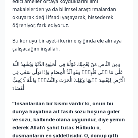
edici ameller ortaya koyduklarını ilmî
makalelerden ya da bilimsel araştırmalardan
okuyarak değil ifsadı yaşayarak, hissederek
öğreniyor, fark ediyoruz.
Bu konuyu bir ayet-i kerime ışığında ele almaya
çalışacağım inşallah.
وَمِنَ النَّاسِ مَنْ يُعْجِبُكَ قَوْلُهُ فِي الْحَيٰوةِ الدُّنْيَا وَيُشْهِدُ اللّٰهَ
عَلٰى مَا ف۪ي قَلْبِه۪ۙ وَهُوَ اَلَدُّ الْخِصَامِ وَاِذَا تَوَلّٰى سَعٰى فِي
الْاَرْضِ لِيُفْسِدَ ف۪يهَا وَيُهْلِكَ الْحَرْثَ وَالنَّسْلَۜ وَاللّٰهُ لَا يُحِبُّ
الْفَسَادَ
“İnsanlardan bir kısmı vardır ki, onun bu
dünya hayatına ait fasih sözü hoşuna gider
ve sözü, kalbinde olana uygundur, diye yemin
ederek Allah’ı şahit tutar. Hâlbuki o,
düşmanların en şiddetlisidir. O, dönüp gitti