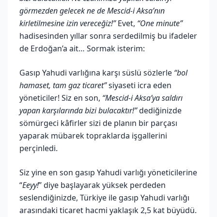
görmezden gelecek ne de Mescid-i Aksa’nın
kirletilmesine izin vereceğiz!”
Evet,
“One minute”
hadisesinden yıllar sonra serdedilmiş bu ifadeler
de Erdoğan’a ait… Sormak isterim:
Gasıp Yahudi varlığına karşı süslü sözlerle
“bol
hamaset, tam gaz ticaret”
siyaseti icra eden
yöneticiler! Siz en son,
“Mescid-i Aksa’ya saldırı
yapan karşılarında bizi bulacaktır!”
dediğinizde
sömürgeci kâfirler sizi de planın bir parçası
yaparak mübarek topraklarda işgallerini
perçinledi.
Siz yine en son gasıp Yahudi varlığı yöneticilerine
“
Eeyy!
” diye başlayarak yüksek perdeden
seslendiğinizde, Türkiye ile gasıp Yahudi varlığı
arasındaki ticaret hacmi yaklaşık 2,5 kat büyüdü.