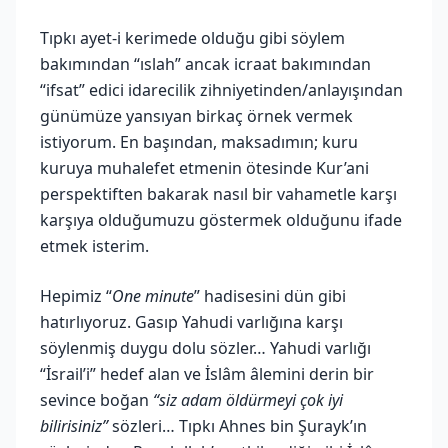
Tıpkı ayet-i kerimede olduğu gibi söylem
bakımından “ıslah” ancak icraat bakımından
“ifsat” edici idarecilik zihniyetinden/anlayışından
günümüze yansıyan birkaç örnek vermek
istiyorum. En başından, maksadımın; kuru
kuruya muhalefet etmenin ötesinde Kur’ani
perspektiften bakarak nasıl bir vahametle karşı
karşıya olduğumuzu göstermek olduğunu ifade
etmek isterim.
Hepimiz “
One minute
” hadisesini dün gibi
hatırlıyoruz. Gasıp Yahudi varlığına karşı
söylenmiş duygu dolu sözler… Yahudi varlığı
“İsrail’i” hedef alan ve İslâm âlemini derin bir
sevince boğan
“siz adam öldürmeyi çok iyi
bilirisiniz”
sözleri… Tıpkı Ahnes bin Şurayk’ın