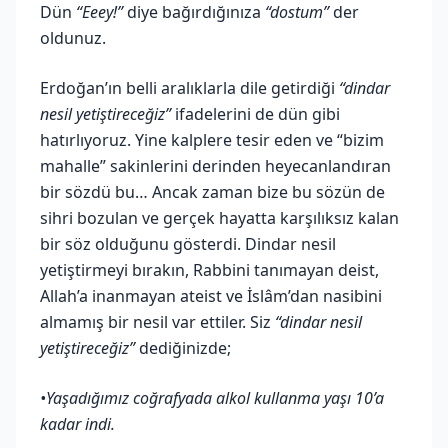
Dün
“Eeey!”
diye bağırdığınıza
“dostum”
der
oldunuz.
Erdoğan’ın belli aralıklarla dile getirdiği
“dindar
nesil yetiştireceğiz”
ifadelerini de dün gibi
hatırlıyoruz. Yine kalplere tesir eden ve “bizim
mahalle” sakinlerini derinden heyecanlandıran
bir sözdü bu… Ancak zaman bize bu sözün de
sihri bozulan ve gerçek hayatta karşılıksız kalan
bir söz olduğunu gösterdi. Dindar nesil
yetiştirmeyi bırakın, Rabbini tanımayan deist,
Allah’a inanmayan ateist ve İslâm’dan nasibini
almamış bir nesil var ettiler. Siz
“dindar nesil
yetiştireceğiz”
dediğinizde;
•Yaşadığımız coğrafyada alkol kullanma yaşı 10’a
kadar indi.