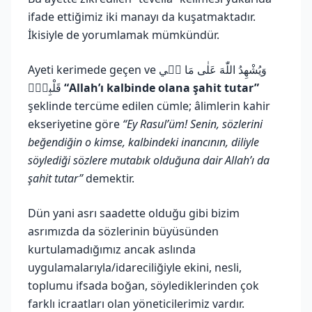
ifade ettiğimiz iki manayı da kuşatmaktadır.
İkisiyle de yorumlamak mümkündür.
Ayeti kerimede geçen ve وَيُشْهِدُ اللّٰهَ عَلٰى مَا ف۪ي
قَلْبِه۪ۙ
“Allah’ı kalbinde olana şahit tutar”
şeklinde tercüme edilen cümle; âlimlerin kahir
ekseriyetine göre
“Ey Rasul’üm! Senin, sözlerini
beğendiğin o kimse, kalbindeki inancının, diliyle
söylediği sözlere mutabık olduğuna dair Allah’ı da
şahit tutar”
demektir.
Dün yani asrı saadette olduğu gibi bizim
asrımızda da sözlerinin büyüsünden
kurtulamadığımız ancak aslında
uygulamalarıyla/idareciliğiyle ekini, nesli,
toplumu ifsada boğan, söylediklerinden çok
farklı icraatları olan yöneticilerimiz vardır.