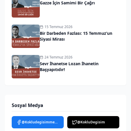
Gazze İçin Samimi Bir Çağrı
15 Temmuz 2026
Bir Darbeden Fazlası: 15 Temmuz’un
Siyasi Mirası
24 Temmuz 2026
Sevr İhanetse Lozan İhanetin
Başyapıtıdır!
Sosyal Medya
@Kokludegisimmedya
@KokluDegisim