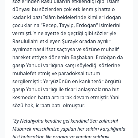
sözlerinden Rasulullah’ın etkilendiği gibi İslâm
dünyası bu sözlerden çok etkilenmiş hatta o
kadar ki bazı İslâm beldelerinde kimileri doğan
çocuklarına “Recep, Tayyip, Erdoğan” isimlerini
vermişti. Yine ayette de geçtiği gibi sözleriyle
Rasulullah’ı etkileyen Şurayk oradan ayrılır
ayrılmaz nasıl ifsat saçtıysa ve sözüne muhalif
hareket ettiyse dönemin Başbakanı Erdoğan da
gasıp Yahudi varlığına karşı söylediği sözlerine
muhalefet etmiş ve paradoksal tutum
sergilemiştir. Yeryüzünün en kanlı terör örgütü
gasıp Yahudi varlığı ile ticari anlaşmalarına hız
kesmeden hatta artırarak devam etmiştir. Yani
sözü hak, icraatı batıl olmuştur.
“Ey Netahyahu kendine gel kendine! Sen zalimsin!
Mübarek mescidimize yapılan her saldırı karşılığında
bizi bulacaklar. Ne ezanımıza yapılan saldırıyı