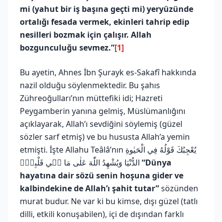
mi (yahut bir iş başına geçti mi) yeryüzünde
ortalığı fesada vermek, ekinleri tahrip edip
nesilleri bozmak için çalışır. Allah
bozgunculuğu sevmez.”
[1]
Bu ayetin, Ahnes İbn Şurayk es-Sakafî hakkında
nazil olduğu söylenmektedir. Bu şahıs
Zühreoğulları’nın müttefiki idi; Hazreti
Peygamberin yanına gelmiş, Müslümanlığını
açıklayarak, Allah’ı sevdiğini söylemiş (güzel
sözler sarf etmiş) ve bu hususta Allah’a yemin
etmişti. İşte Allahu Teâlâ’nın يُعْجِبُكَ قَوْلُهُ فِي الْحَيٰوةِ
الدُّنْيَا وَيُشْهِدُ اللّٰهَ عَلٰى مَا ف۪ي قَلْبِه۪ۙ
“Dünya
hayatına dair sözü senin hoşuna gider ve
kalbindekine de Allah’ı şahit tutar”
sözünden
murat budur. Ne var ki bu kimse, dışı güzel (tatlı
dilli, etkili konuşabilen), içi de dışından farklı