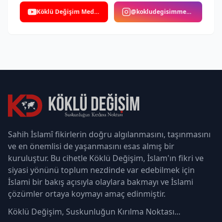
Köklü Değişim Medya
@kokludegisimmedya
Sahih İslamî fikirlerin doğru algılanmasını, taşınmasını
ve en önemlisi de yaşanmasını esas almış bir
kuruluştur. Bu cihetle Köklü Değişim, İslam'ın fikri ve
siyasi yönünü toplum nezdinde var edebilmek için
İslami bir bakış açısıyla olaylara bakmayı ve İslami
çözümler ortaya koymayı amaç edinmiştir.
Köklü Değişim, Suskunluğun Kırılma Noktası...