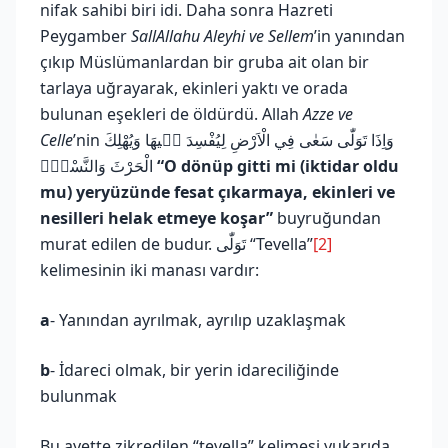
nifak sahibi biri idi. Daha sonra Hazreti
Peygamber
SallAllahu Aleyhi ve Sellem
’in yanından
çıkıp Müslümanlardan bir gruba ait olan bir
tarlaya uğrayarak, ekinleri yaktı ve orada
bulunan eşekleri de öldürdü. Allah
Azze ve
Celle
’nin وَاِذَا تَوَلّٰى سَعٰى فِي الْاَرْضِ لِيُفْسِدَ ف۪يهَا وَيُهْلِكَ
الْحَرْثَ وَالنَّسْلَۜ
“O dönüp gitti mi (iktidar oldu
mu) yeryüzünde fesat çıkarmaya, ekinleri ve
nesilleri helak etmeye koşar”
buyruğundan
murat edilen de budur. تَوَلّٰى “Tevella”
[2]
kelimesinin iki manası vardır:
a
- Yanından ayrılmak, ayrılıp uzaklaşmak
b
- İdareci olmak, bir yerin idareciliğinde
bulunmak
Bu ayette zikredilen “tevella” kelimesi yukarıda