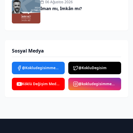
06 Ağustos 2026
İman mı, İmkân mı?
Sosyal Medya
@Kokludegisimmedya
@KokluDegisim
Köklü Değişim Medya
@kokludegisimmedya