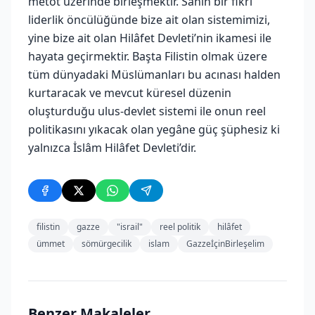
metot üzerinde birleşmektir. Sahih bir fikri
liderlik öncülüğünde bize ait olan sistemimizi,
yine bize ait olan Hilâfet Devleti’nin ikamesi ile
hayata geçirmektir. Başta Filistin olmak üzere
tüm dünyadaki Müslümanları bu acınası halden
kurtaracak ve mevcut küresel düzenin
oluşturduğu ulus-devlet sistemi ile onun reel
politikasını yıkacak olan yegâne güç şüphesiz ki
yalnızca İslâm Hilâfet Devleti’dir.
filistin
gazze
"israil"
reel politik
hilâfet
ümmet
sömürgecilik
islam
GazzeİçinBirleşelim
Benzer Makaleler