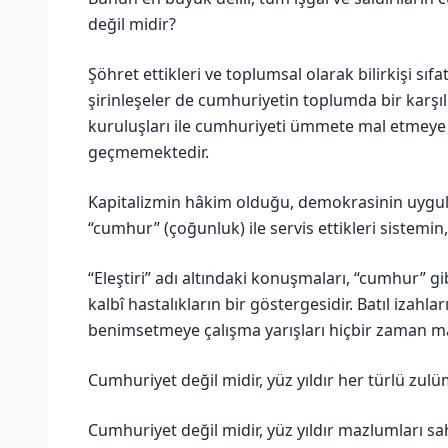
değil midir?
Şöhret ettikleri ve toplumsal olarak bilirkişi sıf
şirinleşeler de cumhuriyetin toplumda bir karşı
kuruluşları ile cumhuriyeti ümmete mal etmeye 
geçmemektedir.
Kapitalizmin hâkim olduğu, demokrasinin uygula
“cumhur” (çoğunluk) ile servis ettikleri sistemi
“Eleştiri” adı altındaki konuşmaları, “cumhur” g
kalbî hastalıkların bir göstergesidir. Batıl izah
benimsetmeye çalışma yarışları hiçbir zaman m
Cumhuriyet değil midir, yüz yıldır her türlü zulü
Cumhuriyet değil midir, yüz yıldır mazlumları sa