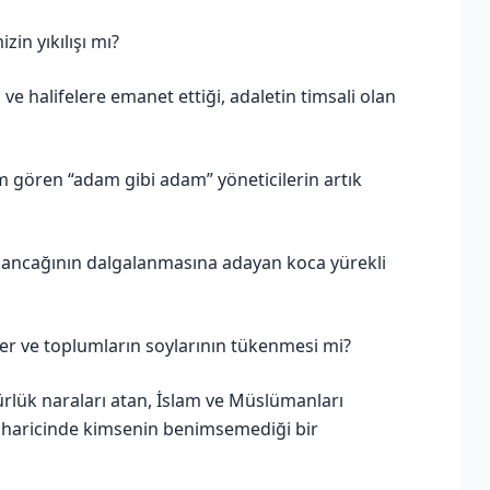
in yıkılışı mı?
 ve halifelere emanet ettiği, adaletin timsali olan
 gören “adam gibi adam” yöneticilerin artık
n sancağının dalgalanmasına adayan koca yürekli
ller ve toplumların soylarının tükenmesi mi?
ürlük naraları atan, İslam ve Müslümanları
t haricinde kimsenin benimsemediği bir