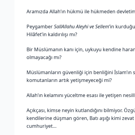
Aramızda Allah’ın hükmü ile hükmeden devletimiz
Peygamber
SallAllahu Aleyhi ve Sellem
’in kurduğu
Hilâfet’in kaldırılışı mı?
Bir Müslümanın kanı için, uykuyu kendine haram
olmayacağı mı?
Müslümanların güvenliği için benliğini İslam’ı
komutanların artık yetişmeyeceği mi?
Allah’ın kelamını yüceltme esası ile yetişen nesi
Açıkçası, kimse neyin kutlandığını bilmiyor. Özg
kendilerine düşman gören, Batı aşığı kimi zeva
cumhuriyet…