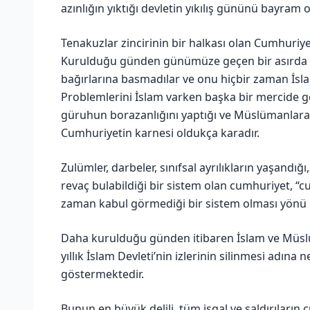
azınlığın yıktığı devletin yıkılış gününü bayram 
Tenakuzlar zincirinin bir halkası olan Cumhuriy
Kurulduğu günden günümüze geçen bir asırda 
bağırlarına basmadılar ve onu hiçbir zaman İsl
Problemlerini İslam varken başka bir mercide g
güruhun borazanlığını yaptığı ve Müslümanlara m
Cumhuriyetin karnesi oldukça karadır.
Zulümler, darbeler, sınıfsal ayrılıkların yaşandığı,
revaç bulabildiği bir sistem olan cumhuriyet, “
zaman kabul görmediği bir sistem olması yönü i
Daha kurulduğu günden itibaren İslam ve Müsl
yıllık İslam Devleti’nin izlerinin silinmesi adına
göstermektedir.
Bunun en büyük delili, tüm işgal ve saldırıların