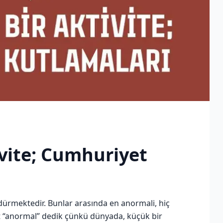
vite; Cumhuriyet
rdürmektedir. Bunlar arasında en anormali, hiç
t “anormal” dedik çünkü dünyada, küçük bir