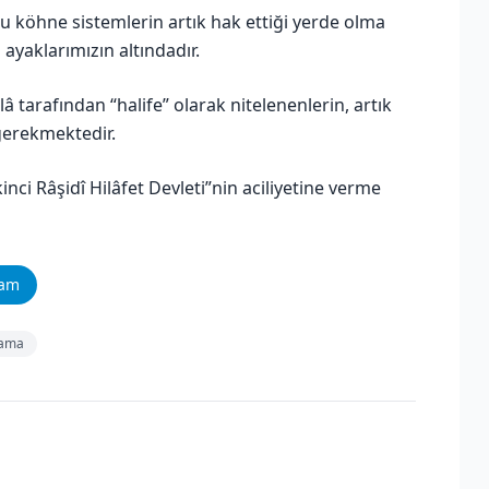
bu köhne sistemlerin artık hak ettiği yerde olma
 ayaklarımızın altındadır.
â tarafından “halife” olarak nitelenenlerin, artık
gerekmektedir.
kinci Râşidî Hilâfet Devleti”nin aciliyetine verme
ram
lama