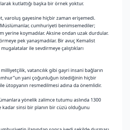
olarak kutlattığı başka bir örnek yoktur.
et, varoluş gayesine hiçbir zaman erişemedi.
Müslümanlar, cumhuriyeti benimsemediler;
am yerine koymadılar. Aksine ondan uzak durdular.
örmeye pek yanaşmadılar. Bir avuç Kemalist
ugalatalar ile sevdirmeye çalıştıkları
 milliyetçilik, vatancılık gibi gayri insani bağların
cumhur”un yani çoğunluğun istediğinin hiçbir
le ütopyanın resmedilmesi adına da önemlidir.
ümanlara yönelik zalimce tutumu aslında 1300
 ne kadar sinsi bir planın bir cüzü olduğunu
 cumhuriyetin ilanından sonra ivedi şekilde durması