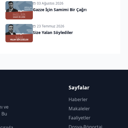
03 Ağustos 2026
Gazze İçin Samimi Bir Çağrı
23 Temmuz 2026
Size Yalan Söylediler
Sayfalar
Haberler
nı ve
Makaleler
. Bu
Faaliyetler
Dosya-Röportaj
çısıyla