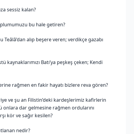
ıza sessiz kalan?
e toplumumuzu bu hale getiren?
hu Teâlâ’dan alıp beşere veren; verdikçe gazabı
üstü kaynaklarımızı Batı’ya peşkeş çeken; Kendi
lerine rağmen en fakir hayatı bizlere reva gören?
ye ve şu an Filistin’deki kardeşlerimiz kafirlerin
üzü onlara dar gelmesine rağmen ordularını
rşı kör ve sağır kesilen?
utlanan nedir?