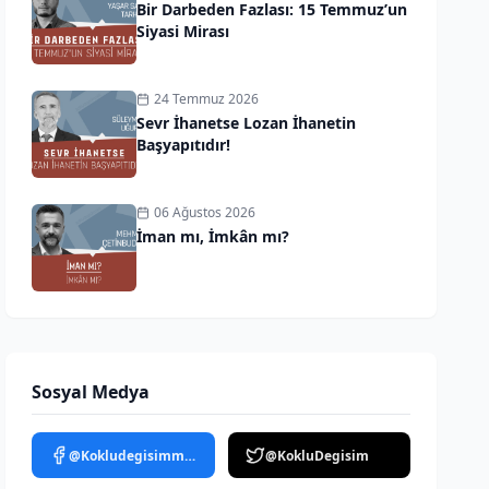
Bir Darbeden Fazlası: 15 Temmuz’un
Siyasi Mirası
24 Temmuz 2026
Sevr İhanetse Lozan İhanetin
Başyapıtıdır!
06 Ağustos 2026
İman mı, İmkân mı?
Sosyal Medya
@Kokludegisimmedya
@KokluDegisim