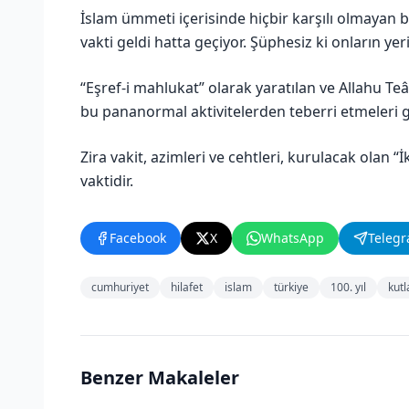
İslam ümmeti içerisinde hiçbir karşılı olmayan 
vakti geldi hatta geçiyor. Şüphesiz ki onların yeri
“Eşref-i mahlukat” olarak yaratılan ve Allahu Teâl
bu pananormal aktivitelerden teberri etmeleri 
Zira vakit, azimleri ve cehtleri, kurulacak olan “İ
vaktidir.
Facebook
X
WhatsApp
Teleg
cumhuriyet
hilafet
islam
türkiye
100. yıl
kut
Benzer Makaleler