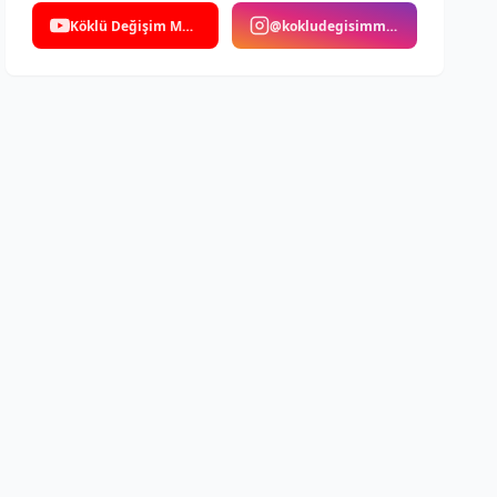
Köklü Değişim Medya
@kokludegisimmedya