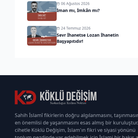
06 Ağustos 2026
İman mı, İmkân mı?
24 Temmuz 2026
Sevr İhanetse Lozan İhanetin
Başyapıtıdır!
Sahih İslamî fikirlerin doğru algılanmasını, taşınması
en önemlisi de yaşanmasını esas almış bir kuruluştur
cihetle Köklü Değişim, İslam'ın fikri ve siyasi yönünü
toplum nezdinde var edebilmek için İslami bir bakış a