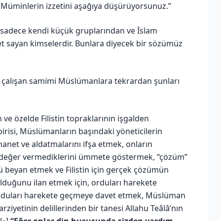
 Müminlerin izzetini aşağıya düşürüyorsunuz.”
ı sadece kendi küçük gruplarından ve İslam
t sayan kimselerdir. Bunlara diyecek bir sözümüz
a çalışan samimi Müslümanlara tekrardan şunları
ve özelde Filistin topraklarının işgalden
risi, Müslümanların başındaki yöneticilerin
 ihanet ve aldatmalarını ifşa etmek, onların
 değer vermediklerini ümmete göstermek, “çözüm”
 beyan etmek ve Filistin için gerçek çözümün
olduğunu ilan etmek için, orduları harekete
orduları harekete geçmeye davet etmek, Müslüman
farziyetinin delillerinden bir tanesi Allahu Teâlâ’nın
şu ayetidir: [وَاِنِ اسْتَنْصَرُوكُمْ فِي الدّ۪ينِ فَعَلَيْكُمُ النَّصْرُ]
“Eğer onlar din hususunda sizden yardım