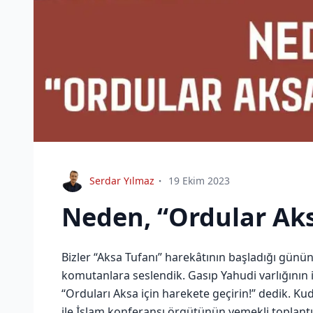
Serdar Yılmaz
19 Ekim 2023
Neden, “Ordular Aks
Bizler “Aksa Tufanı” harekâtının başladığı gün
komutanlara seslendik. Gasıp Yahudi varlığının 
“Orduları Aksa için harekete geçirin!” dedik. K
ile İslam konferansı örgütünün yemekli toplantıl