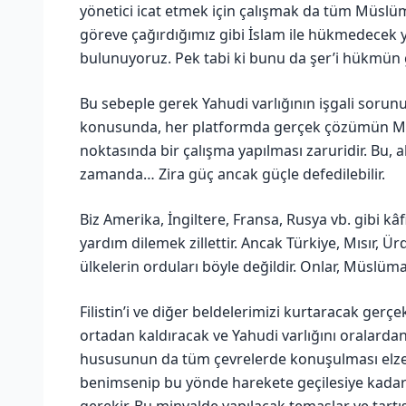
yönetici icat etmek için çalışmak da tüm Müslüman
göreve çağırdığımız gibi İslam ile hükmedecek yö
bulunuyoruz. Pek tabi ki bunu da şer’i hükmün 
Bu sebeple gerek Yahudi varlığının işgali sorunu
konusunda, her platformda gerçek çözümün Mü
noktasında bir çalışma yapılması zaruridir. Bu, 
zamanda… Zira güç ancak güçle defedilebilir.
Biz Amerika, İngiltere, Fransa, Rusya vb. gibi kâ
yardım dilemek zillettir. Ancak Türkiye, Mısır, 
ülkelerin orduları böyle değildir. Onlar, Müslüm
Filistin’i ve diğer beldelerimizi kurtaracak ger
ortadan kaldıracak ve Yahudi varlığını oralarda
hususunun da tüm çevrelerde konuşulması el
benimsenip bu yönde harekete geçilesiye kada
gerekir. Bu minvalde yapılacak temaslar ve tart