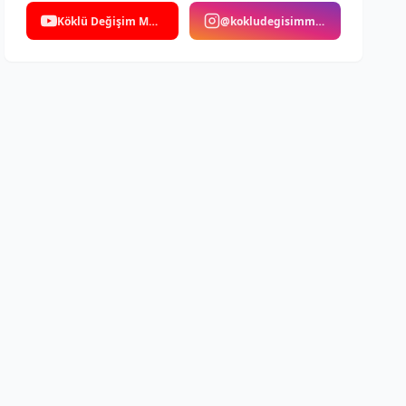
Köklü Değişim Medya
@kokludegisimmedya