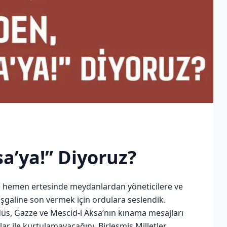
a’ya!” Diyoruz?
ün hemen ertesinde meydanlardan yöneticilere ve
işgaline son vermek için ordulara seslendik.
udüs, Gazze ve Mescid-i Aksa’nın kınama mesajları
ar ile kurtulamayacağını, Birleşmiş Milletler