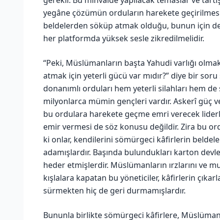
yegâne çözümün orduların harekete geçirilmesi v
beldelerden söküp atmak olduğu, bunun için de İs
her platformda yüksek sesle zikredilmelidir.
“Peki, Müslümanların başta Yahudi varlığı olmak
atmak için yeterli gücü var mıdır?” diye bir so
donanımlı orduları hem yeterli silahları hem de
milyonlarca mümin gençleri vardır. Askerî güç v
bu ordulara harekete geçme emri verecek liderli
emir vermesi de söz konusu değildir. Zira bu ord
ki onlar, kendilerini sömürgeci kâfirlerin beldel
adamışlardır. Başında bulundukları karton devle
heder etmişlerdir. Müslümanların ırzlarını ve 
kışlalara kapatan bu yöneticiler, kâfirlerin çıkar
sürmekten hiç de geri durmamışlardır.
Bununla birlikte sömürgeci kâfirlere, Müslümanl