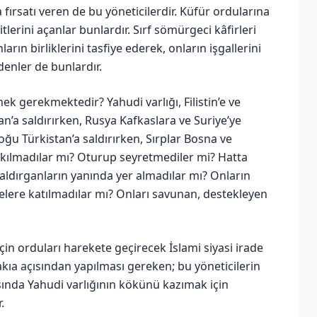
 fırsatı veren de bu yöneticilerdir. Küfür ordularına
itlerini açanlar bunlardır. Sırf sömürgeci kâfirleri
rın birliklerini tasfiye ederek, onların işgallerini
denler de bunlardır.
k gerekmektedir? Yahudi varlığı, Filistin’e ve
an’a saldırırken, Rusya Kafkaslara ve Suriye’ye
oğu Türkistan’a saldırırken, Sırplar Bosna ve
çakılmadılar mı? Oturup seyretmediler mi? Hatta
 saldırganların yanında yer almadılar mı? Onların
elere katılmadılar mı? Onları savunan, destekleyen
n orduları harekete geçirecek İslami siyasi irade
vakıa açısından yapılması gereken; bu yöneticilerin
ında Yahudi varlığının kökünü kazımak için
.