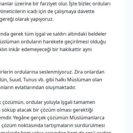
lar üzerine bir farziyet olur. İşte bizler, orduları
neticilerin icadı için de çalışmaya davette
gereği olarak yapıyoruz.
nda gerek tüm işgal ve saldırı altındaki beldeler
slüman orduların harekete geçirilmesi olduğu
aklın inkâr edemeyeceği bir hakikattir aynı
firlerin ordularına seslenmiyoruz. Zira onlardan
Ürdün, Suud, Tunus vb. gibi halkı Müslüman olan
anların evlatlarından oluşmaktadır.
çek çözümün, ordular yoluyla işgali tamamen
n söküp atacak bir çözüm olması gerektiği
zemdir. Yegâne gerçek çözümün Müslümanlarca
r çözüm noktasında tartışmaların sürdürülmesi
ışmalarda hem vakıa açısından hem de şer'i açıdan,