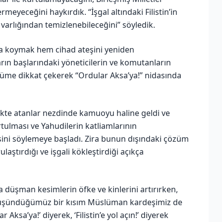
eyeceğini haykırdık. “İşgal altındaki Filistin’in
varlığından temizlenebileceğini” söyledik.
ya koymak hem cihad ateşini yeniden
ın başlarındaki yöneticilerin ve komutanların
üme dikkat çekerek “Ordular Aksa’ya!” nidasında
rlikte atanlar nezdinde kamuoyu haline geldi ve
urtulması ve Yahudilerin katliamlarının
sini söylemeye başladı. Zira bunun dışındaki çözüm
laştırdığı ve işgali kökleştirdiği açıkça
 düşman kesimlerin öfke ve kinlerini artırırken,
 düşündüğümüz bir kısım Müslüman kardeşimiz de
 Aksa’ya!’ diyerek, ‘Filistin’e yol açın!’ diyerek