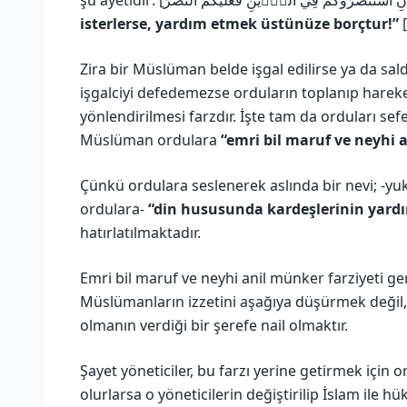
isterlerse, yardım etmek üstünüze borçtur!”
[
Zira bir Müslüman belde işgal edilirse ya da sald
işgalciyi defedemezse orduların toplanıp hareket
yönlendirilmesi farzdır. İşte tam da orduları sef
Müslüman ordulara
“emri bil maruf ve neyhi 
Çünkü ordulara seslenerek aslında bir nevi; -yu
ordulara-
“din hususunda kardeşlerinin yard
hatırlatılmaktadır.
Emri bil maruf ve neyhi anil münker farziyeti g
Müslümanların izzetini aşağıya düşürmek değil, 
olmanın verdiği bir şerefe nail olmaktır.
Şayet yöneticiler, bu farzı yerine getirmek için
olurlarsa o yöneticilerin değiştirilip İslam il