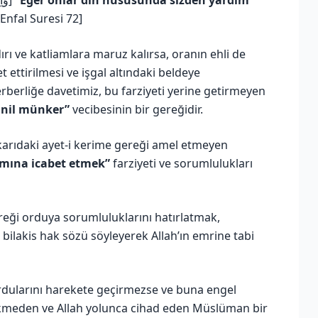
Enfal Suresi 72]
ırı ve katliamlara maruz kalırsa, oranın ehli de
 ettirilmesi ve işgal altındaki beldeye
erberliğe davetimiz, bu farziyeti yerine getirmeyen
anil münker”
vecibesinin bir gereğidir.
karıdaki ayet-i kerime gereği amel etmeyen
ımına icabet etmek”
farziyeti ve sorumlulukları
ereği orduya sorumluluklarını hatırlatmak,
bilakis hak sözü söyleyerek Allah’ın emrine tabi
 ordularını harekete geçirmezse ve buna engel
e hükmeden ve Allah yolunca cihad eden Müslüman bir