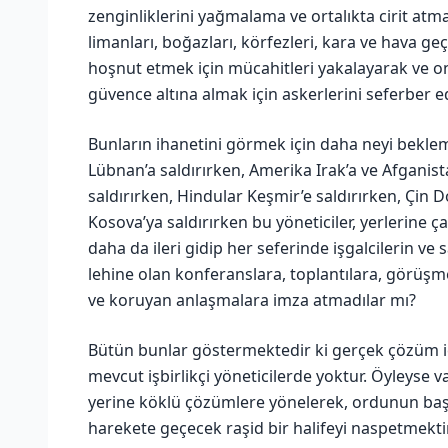
zenginliklerini yağmalama ve ortalıkta cirit atma
limanları, boğazları, körfezleri, kara ve hava geç
hoşnut etmek için mücahitleri yakalayarak ve onla
güvence altına almak için askerlerini seferber e
Bunların ihanetini görmek için daha neyi bekleme
Lübnan’a saldırırken, Amerika Irak’a ve Afganist
saldırırken, Hindular Keşmir’e saldırırken, Çin D
Kosova’ya saldırırken bu yöneticiler, yerlerine 
daha da ileri gidip her seferinde işgalcilerin ve
lehine olan konferanslara, toplantılara, görüşm
ve koruyan anlaşmalara imza atmadılar mı?
Bütün bunlar göstermektedir ki gerçek çözüm içi
mevcut işbirlikçi yöneticilerde yoktur. Öyleyse 
yerine köklü çözümlere yönelerek, ordunun baş
harekete geçecek raşid bir halifeyi naspetmektir