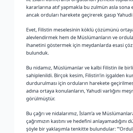
kararlarına atıf yapmakla bu zulmün asla sona erm
ancak orduları harekete geçirerek gasıp Yahudi 
Evet, Filistin meselesinin köklü çözümünü orta
alevlendirmek hem de Müslümanların ve ordular
ihanetini göstermek için meydanlarda esasi çöz
bulunduk.
Bu nidamız, Müslümanlar ve kalbi Filistin ile bi
sahiplenildi. Birçok kesim, Filistin’in işgalden k
durdurulması için orduların harekete geçirilme
adına ortaya konulanların, Yahudi varlığını meşru
görülmüştür.
Bu çağrı ve nidalarımız, İslam’a ve Müslümanlara
çağrımızın kastını ve hedefini anlayamadığını
şöyle bir yaklaşımla tenkitte bulundular: “‘Ordular