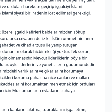
e orduları harekete geçirip işgalciyi İslami
lami siyasi bir iradenin icat edilmesi gerektiği,
 üzere işgalci kafirleri beldelerimizden söküp
ru sorulursa cevaben deriz ki: İslâm ümmetinin hem
 şehadet ve cihad arzusu ile yanıp tutuşan
e donanım olarak hiçbir eksiği yoktur. Tek sorun,
ğin olmamasıdır. Mevcut liderliklerin böyle bir
ular, öyle liderlerin ve yöneticilerin güdümündedir
erimizdeki varlıklarını ve çıkarlarını korumaya
tçikleri koruma pahasına nice canları ve malları
mukaddeslerini korumaktan men etmek için orduları
ları için Müslümanların evlatlarını sahaya
arın kanlarını akıtma, topraklarını işgal etme,