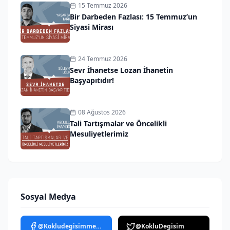
15 Temmuz 2026
Bir Darbeden Fazlası: 15 Temmuz’un
Siyasi Mirası
24 Temmuz 2026
Sevr İhanetse Lozan İhanetin
Başyapıtıdır!
08 Ağustos 2026
Tali Tartışmalar ve Öncelikli
Mesuliyetlerimiz
Sosyal Medya
@Kokludegisimmedya
@KokluDegisim