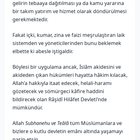
gelirin tebaaya dağıtılması ya da kamu yararına
bir takım yatırım ve hizmet olarak döndürülmesi
gerekmektedir.
Fakat içki, kumar, zina ve faizi meşrulaştıran laik
sistemden ve yöneticilerinden bunu beklemek
elbette ki abesle iştigaldir.
Böylesi bir uygulama ancak, İslâm akidesini ve
akideden çıkan hükümleri hayatta hâkim kılacak,
Allah’a hakkıyla itaat edecek, helali-haramı
gözetecek ve sömürgeci kâfire haddini
bildirecek olan Râşidî Hilâfet Devleti’nde
mümkündür.
Allah
Subhanehu ve Teâlâ
tüm Müslümanlara ve
bizlere o kutlu devletin emânı altında yaşamayı
nasip etsin…