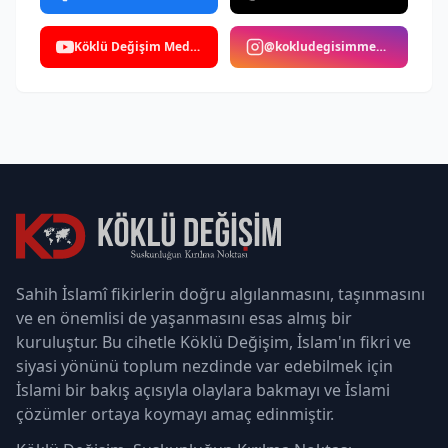
Köklü Değişim Medya
@kokludegisimmedya
Sahih İslamî fikirlerin doğru algılanmasını, taşınmasını
ve en önemlisi de yaşanmasını esas almış bir
kuruluştur. Bu cihetle Köklü Değişim, İslam'ın fikri ve
siyasi yönünü toplum nezdinde var edebilmek için
İslami bir bakış açısıyla olaylara bakmayı ve İslami
çözümler ortaya koymayı amaç edinmiştir.