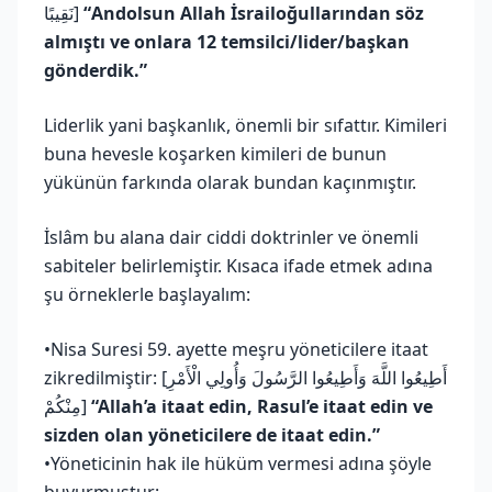
نَقِيبًا]
“Andolsun Allah İsrailoğullarından söz
almıştı ve onlara 12 temsilci/lider/başkan
gönderdik.”
Liderlik yani başkanlık, önemli bir sıfattır. Kimileri
buna hevesle koşarken kimileri de bunun
yükünün farkında olarak bundan kaçınmıştır.
İslâm bu alana dair ciddi doktrinler ve önemli
sabiteler belirlemiştir. Kısaca ifade etmek adına
şu örneklerle başlayalım:
•Nisa Suresi 59. ayette meşru yöneticilere itaat
zikredilmiştir: [أَطِيعُوا اللَّهَ وَأَطِيعُوا الرَّسُولَ وَأُولِي الْأَمْرِ
مِنْكُمْ]
“Allah’a itaat edin, Rasul’e itaat edin ve
sizden olan yöneticilere de itaat edin.”
•Yöneticinin hak ile hüküm vermesi adına şöyle
buyurmuştur: