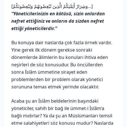
[وَشِرَارُ أَئِمَّتِكُمُ الَّذِينَ تُبْغِضُونَهُمْ وَيُبْغِضُونَكُمْ...]
“Yöneticilerinizin en kötüsü, sizin onlardan
nefret ettiğiniz ve onların da sizden nefret
ettiği yöneticilerdir.”
Bu konuya dair naslarda çok fazla örnek vardır.
Yine gerek ilk dönem gerekse sonraki
dönemlerde âlimlerin bu konuları ihtiva eden
neşirleri de söz konusudur. Bu öncüllerden
sonra İslâm ümmetine sirayet eden
problemlerden bir problem olarak yönetici
sorununa temas etmek yerinde olacaktır.
Acaba şu an İslâm beldelerinin başındaki
yöneticiler, sahih bir bağ ile ümmet-i İslâm’a
bağlı mıdırlar? Ya da şu an Müslümanları temsil
etme salahiyetleri söz konusu mudur? Naslarda