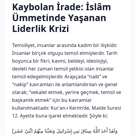
Kaybolan İrade: İslâm
Ümmetinde Yaşanan
Liderlik Krizi
Temsiliyet, insanlar arasında kadim bir ilişkidir.
İnsanlar birçok olguyu temsil etmişlerdir. Tarih
boyunca bir fikri, kavmi, beldeyi, ideolojiyi,
devleti her zaman temsil yetkisi olan insanlar
temsil edegelmişlerdir. Arapçada “naib” ve
“nakip” kavramları ile anlamlandırılan ve genel
olarak; “vekalet etmek, yerine geçmek, temsil ve
başkanlık etmek” için bu kavramlar
kullanılmaktadır. Kur’an-ı Kerim’de, Maide Suresi
12. Ayette buna işaret etmektedir. Şöyle ki:
[وَلَقَدْ أَخَذَ اللَّهُ مِيثَاقَ بَنِي إِسْرَائِيلَ وَبَعَثْنَا مِنْهُمُ اثْنَيْ عَشَرَ