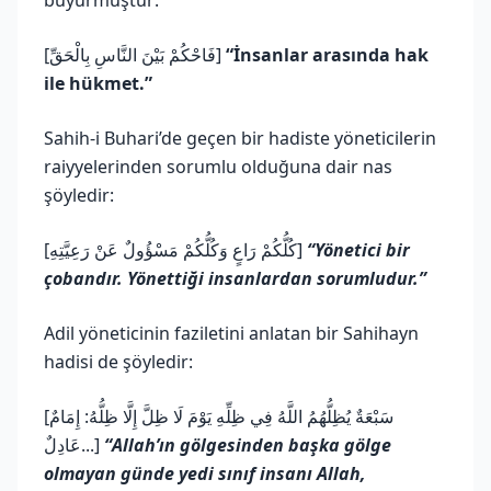
[فَاحْكُمْ بَيْنَ النَّاسِ بِالْحَقِّ]
“İnsanlar arasında hak
ile hükmet.”
Sahih-i Buhari’de geçen bir hadiste yöneticilerin
raiyyelerinden sorumlu olduğuna dair nas
şöyledir:
[كُلُّكُمْ رَاعٍ وَكُلُّكُمْ مَسْؤُولٌ عَنْ رَعِيَّتِهِ]
“Yönetici bir
çobandır. Yönettiği insanlardan sorumludur.”
Adil yöneticinin faziletini anlatan bir Sahihayn
hadisi de şöyledir:
[سَبْعَةٌ يُظِلُّهُمُ اللَّهُ فِي ظِلِّهِ يَوْمَ لَا ظِلَّ إِلَّا ظِلُّهُ: إِمَامٌ
عَادِلٌ...]
“Allah’ın gölgesinden başka gölge
olmayan günde yedi sınıf insanı Allah,