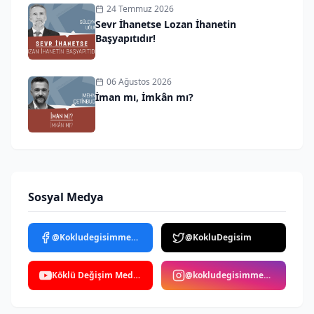
24 Temmuz 2026
Sevr İhanetse Lozan İhanetin
Başyapıtıdır!
06 Ağustos 2026
İman mı, İmkân mı?
Sosyal Medya
@Kokludegisimmedya
@KokluDegisim
Köklü Değişim Medya
@kokludegisimmedya