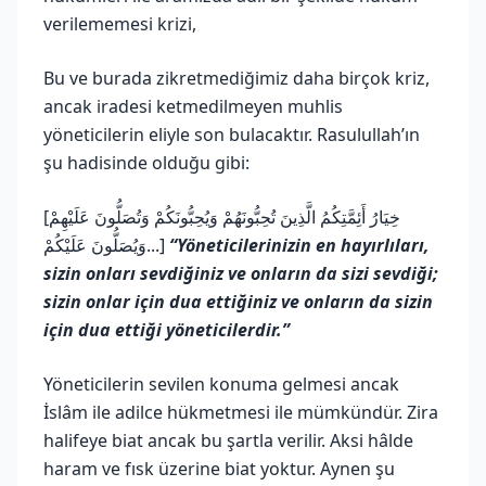
verilememesi krizi,
Bu ve burada zikretmediğimiz daha birçok kriz,
ancak iradesi ketmedilmeyen muhlis
yöneticilerin eliyle son bulacaktır. Rasulullah’ın
şu hadisinde olduğu gibi:
[خِيَارُ أَئِمَّتِكُمُ الَّذِينَ تُحِبُّونَهُمْ وَيُحِبُّونَكُمْ وَتُصَلُّونَ عَلَيْهِمْ
وَيُصَلُّونَ عَلَيْكُمْ...]
“Yöneticilerinizin en hayırlıları,
sizin onları sevdiğiniz ve onların da sizi sevdiği;
sizin onlar için dua ettiğiniz ve onların da sizin
için dua ettiği yöneticilerdir.”
Yöneticilerin sevilen konuma gelmesi ancak
İslâm ile adilce hükmetmesi ile mümkündür. Zira
halifeye biat ancak bu şartla verilir. Aksi hâlde
haram ve fısk üzerine biat yoktur. Aynen şu