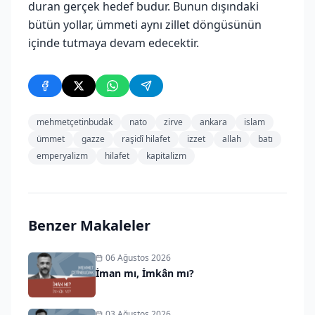
duran gerçek hedef budur. Bunun dışındaki
bütün yollar, ümmeti aynı zillet döngüsünün
içinde tutmaya devam edecektir.
mehmetçetinbudak
nato
zirve
ankara
islam
ümmet
gazze
raşidî hilafet
izzet
allah
batı
emperyalizm
hilafet
kapitalizm
Benzer Makaleler
06 Ağustos 2026
İman mı, İmkân mı?
03 Ağustos 2026