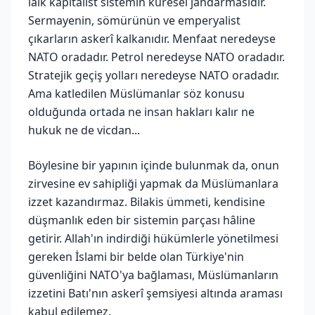
laik kapitalist sistemin küresel jandarmasıdır.
Sermayenin, sömürünün ve emperyalist
çıkarların askerî kalkanıdır. Menfaat neredeyse
NATO oradadır. Petrol neredeyse NATO oradadır.
Stratejik geçiş yolları neredeyse NATO oradadır.
Ama katledilen Müslümanlar söz konusu
olduğunda ortada ne insan hakları kalır ne
hukuk ne de vicdan...
Böylesine bir yapının içinde bulunmak da, onun
zirvesine ev sahipliği yapmak da Müslümanlara
izzet kazandırmaz. Bilakis ümmeti, kendisine
düşmanlık eden bir sistemin parçası hâline
getirir. Allah'ın indirdiği hükümlerle yönetilmesi
gereken İslami bir belde olan Türkiye'nin
güvenliğini NATO'ya bağlaması, Müslümanların
izzetini Batı'nın askerî şemsiyesi altında araması
kabul edilemez.