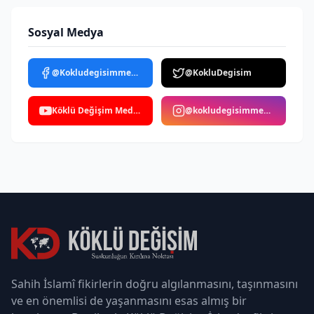
Sosyal Medya
@Kokludegisimmedya
@KokluDegisim
Köklü Değişim Medya
@kokludegisimmedya
Sahih İslamî fikirlerin doğru algılanmasını, taşınmasını
ve en önemlisi de yaşanmasını esas almış bir