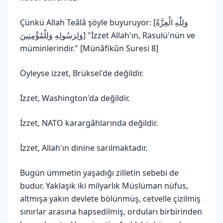
Çünkü Allah Teâlâ şöyle buyuruyor: [وَلِلّٰهِ الْعِزَّةُ
وَلِرَسُولِهِ وَلِلْمُؤْمِنِينَ] "İzzet Allah'ın, Rasulü'nün ve
müminlerindir." [Münâfikûn Suresi 8]
Öyleyse izzet, Brüksel'de değildir.
İzzet, Washington'da değildir.
İzzet, NATO karargâhlarında değildir.
İzzet, Allah'ın dinine sarılmaktadır.
Bugün ümmetin yaşadığı zilletin sebebi de
budur. Yaklaşık iki milyarlık Müslüman nüfus,
altmışa yakın devlete bölünmüş, cetvelle çizilmiş
sınırlar arasına hapsedilmiş, orduları birbirinden