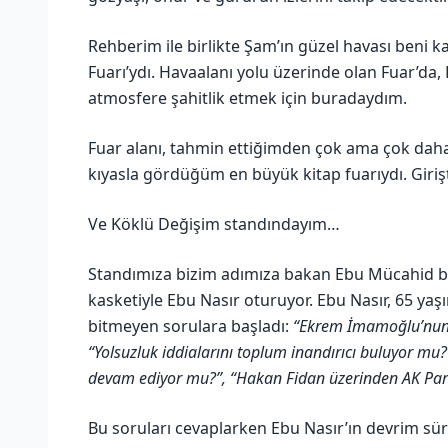
Rehberim ile birlikte Şam’ın güzel havası beni ka
Fuarı’ydı. Havaalanı yolu üzerinde olan Fuar’da
atmosfere şahitlik etmek için buradaydım.
Fuar alanı, tahmin ettiğimden çok ama çok daha 
kıyasla gördüğüm en büyük kitap fuarıydı. Girişt
Ve Köklü Değişim standındayım…
Standımıza bizim adımıza bakan Ebu Mücahid biz
kasketiyle Ebu Nasır oturuyor. Ebu Nasır, 65 yaş
bitmeyen sorulara başladı:
“Ekrem İmamoğlu’nun t
“Yolsuzluk iddialarını toplum inandırıcı buluyor mu?
devam ediyor mu?”, “Hakan Fidan üzerinden AK Par
Bu soruları cevaplarken Ebu Nasır’ın devrim süre