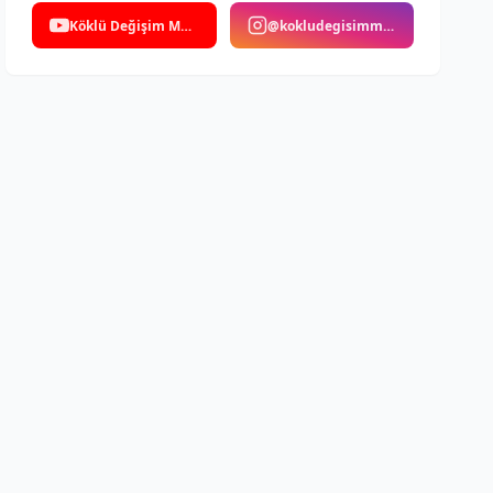
Köklü Değişim Medya
@kokludegisimmedya