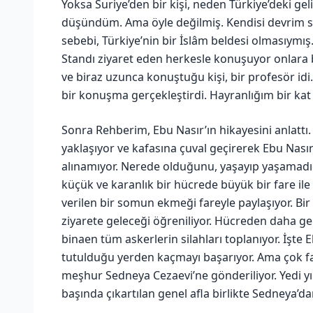
Yoksa Suriye’den bir kişi, neden Türkiye’deki gel
düşündüm. Ama öyle değilmiş. Kendisi devrim sü
sebebi, Türkiye’nin bir İslâm beldesi olmasıymış
Standı ziyaret eden herkesle konuşuyor onlara 
ve biraz uzunca konuştuğu kişi, bir profesör idi
bir konuşma gerçekleştirdi. Hayranlığım bir kat
Sonra Rehberim, Ebu Nasır’ın hikayesini anlattı
yaklaşıyor ve kafasına çuval geçirerek Ebu Nasır’
alınamıyor. Nerede olduğunu, yaşayıp yaşamadığ
küçük ve karanlık bir hücrede büyük bir fare ile 
verilen bir somun ekmeği fareyle paylaşıyor. Bir
ziyarete geleceği öğreniliyor. Hücreden daha geni
binaen tüm askerlerin silahları toplanıyor. İşte 
tutulduğu yerden kaçmayı başarıyor. Ama çok f
meşhur Sedneya Cezaevi’ne gönderiliyor. Yedi yı
başında çıkartılan genel afla birlikte Sedneya’da