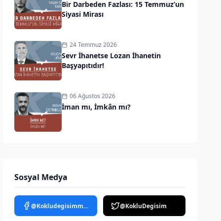
Bir Darbeden Fazlası: 15 Temmuz’un
Siyasi Mirası
24 Temmuz 2026
Sevr İhanetse Lozan İhanetin
Başyapıtıdır!
06 Ağustos 2026
İman mı, İmkân mı?
Sosyal Medya
@Kokludegisimmedya
@KokluDegisim