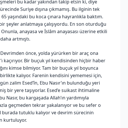
işmeleri bu kadar yakından takip etsin ki, diye
recinde Suriye dışına çıkmamış. Bu ilginin tek
. 65 yaşındaki bu koca çınara hayranlıkla baktım.
bir şeyler anlatmaya çalışıyordu. En son oturduğu
. Onunla, anayasa ve İslâm anayasası üzerine etkili
 daha artmıştı.
. Devrimden önce, yolda yürürken bir araç ona
ı kaçırıyor. Bir buçuk yıl kendisinden hiçbir haber
ını kimse bilmiyor. Tam bir buçuk yıl boyunca
birlikte kalıyor. Farenin kendisini yememesi için,
 gün zalim Esed’în, Ebu Nasır’ın bulunduğu yeri
ş bir yere taşıyorlar. Esed’e suikast ihtimaline
Ebu Nasır, bu kargaşada Allah’ın yardımıyla
azla geçmeden tekrar yakalanıyor ve bu sefer o
l burada tutuklu kalıyor ve devrim sürecinin
n kurtuluyor.