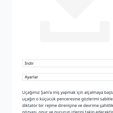
İndir
Ayarlar
Uçağımız Şam’a iniş yapmak için alçalmaya başl
uçağın o küçücük penceresine gözlerimi sabitledim
diktatör bir rejime direnişine ve devrime şahitlik
gözyaşı, onur ve gururun izlerini takip edecek