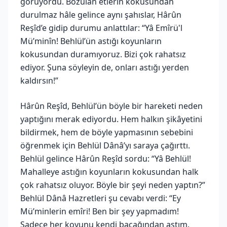
görüyordu. Bozulan etlerin kokusundan
durulmaz hâle gelince aynı şahıslar, Hârûn
Reşîd’e gidip durumu anlattılar: “Yâ Emîrü'l
Mü’minîn! Behlül’ün astığı koyunların
kokusundan duramıyoruz. Bizi çok rahatsız
ediyor. Şuna söyleyin de, onları astığı yerden
kaldırsın!”
Hârûn Reşîd, Behlül’ün böyle bir hareketi neden
yaptığını merak ediyordu. Hem halkın şikâyetini
bildirmek, hem de böyle yapmasının sebebini
öğrenmek için Behlül Dânâ’yı saraya çağırttı.
Behlül gelince Hârûn Reşîd sordu: “Yâ Behlül!
Mahalleye astığın koyunların kokusundan halk
çok rahatsız oluyor. Böyle bir şeyi neden yaptın?”
Behlül Dânâ Hazretleri şu cevabı verdi: “Ey
Mü’minlerin emîri! Ben bir şey yapmadım!
Sadece her koyunu kendi bacağından astım.