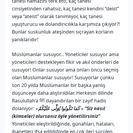
tanesi namazını terk etti, kaç tanesi
cinsiyetinden rahatsız, kaç tanesi kendini “deist”
veya “ateist” olarak tanımlıyor, kaç tanesi
uyuşturucu ve dolandırıcılıkla karşımıza çıkıyor?!
Bunlar suskunluk ateşinden sıçrayan korların
yanıklarıdır!
Müslümanlar susuyor... Yöneticiler susuyor ama
yöneticileri destekleyen fikir ve akıl önderleri de
susuyor! Onlar susuyor ama onları öncü seçmiş
olan Müslümanlar susuyor! Susuyorlar çünkü
son 20 yılda Müslümanlar bir başka yanlış
düşünceye daha alıştırıldılar. Herkesin dilinde
Rasulullah’a ﷺ dayandırılan bir zayıf hadis
dolanıyor: «
كَمَا تَكُونُوا يُوَلَّى عَلَيْكُمْ
»
“Siz nasıl
(kimseler) olursanız öyle yönetilirsiniz”
Yöneticiler eleştirildiğinde, günahları, hataları,
ihanetleri ifşa edildiğinde en çok ileri sürülen