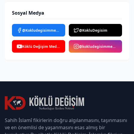
Sosyal Medya
@Kokludegisimmedya
@KokluDegisim
Köklü Değişim Medya
@kokludegisimmedya
Sahih İslamî fikirlerin doğru algılanmasını, taşınmasını
ve en önemlisi de yaşanmasını esas almış bir