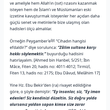
ve ameliyle hem Allah’ın (svt) rızasını kazanmak
isteyen hem de İslam’ı ve Müslümanları eski
izzetine kavuşturmak isteyenler her açıdan daha
güçlü senet ve metinlerle bize ulaşmış olan
hadisleri ölçü almalılar.
Örneğin Peygamber’eﷺ “Cihadın hangisi
efdaldir?” diye sorulunca:
“Zâlim sultana karşı
hakkı söylemektir.”
buyurduğu hadisini
hatırlayalım. [Ahmed bin Hanbel, 5/251; İbn
Mâce, Fiten 20, hadis no: 4011-4012; Tirmizî,
Fiten 13, hadis no: 2175; Ebu Dâvud, Melâhim 17]
Yine Hz. Ebu Bekir’den (ra) rivayet edildiğine
göre, o şöyle demiştir:
“Ey insanlar, siz, “Ey iman
edenler! Siz kendinizi düzeltin. Siz doğru yolda
olursanız yoldan sapan kimse size zarar