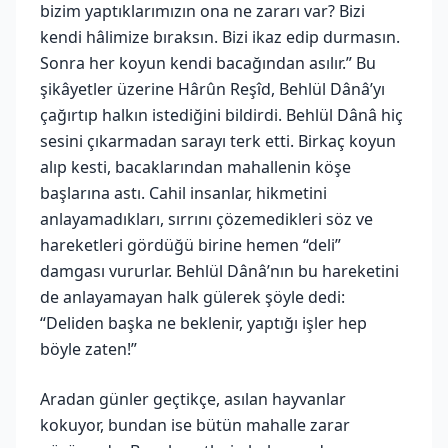
bizim yaptıklarımızın ona ne zararı var? Bizi
kendi hâlimize bıraksın. Bizi ikaz edip durmasın.
Sonra her koyun kendi bacağından asılır.” Bu
şikâyetler üzerine Hârûn Reşîd, Behlül Dânâ’yı
çağırtıp halkın istediğini bildirdi. Behlül Dânâ hiç
sesini çıkarmadan sarayı terk etti. Birkaç koyun
alıp kesti, bacaklarından mahallenin köşe
başlarına astı. Cahil insanlar, hikmetini
anlayamadıkları, sırrını çözemedikleri söz ve
hareketleri gördüğü birine hemen “deli”
damgası vururlar. Behlül Dânâ’nın bu hareketini
de anlayamayan halk gülerek şöyle dedi:
“Deliden başka ne beklenir, yaptığı işler hep
böyle zaten!”
Aradan günler geçtikçe, asılan hayvanlar
kokuyor, bundan ise bütün mahalle zarar