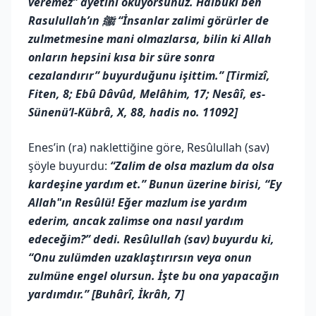
veremez” ayetini okuyorsunuz. Hâlbuki ben
Rasulullah’ın ﷺ “İnsanlar zalimi görürler de
zulmetmesine mani olmazlarsa, bilin ki Allah
onların hepsini kısa bir süre sonra
cezalandırır” buyurduğunu işittim.” [Tirmizî,
Fiten, 8; Ebû Dâvûd, Melâhim, 17; Nesâî, es-
Sünenü’l-Kübrâ, X, 88, hadis no. 11092]
Enes’in (ra) naklettiğine göre, Resûlullah (sav)
şöyle buyurdu:
“Zalim de olsa mazlum da olsa
kardeşine yardım et.” Bunun üzerine birisi, “Ey
Allah"ın Resûlü! Eğer mazlum ise yardım
ederim, ancak zalimse ona nasıl yardım
edeceğim?” dedi. Resûlullah (sav) buyurdu ki,
“Onu zulümden uzaklaştırırsın veya onun
zulmüne engel olursun. İşte bu ona yapacağın
yardımdır.” [Buhârî, İkrâh, 7]