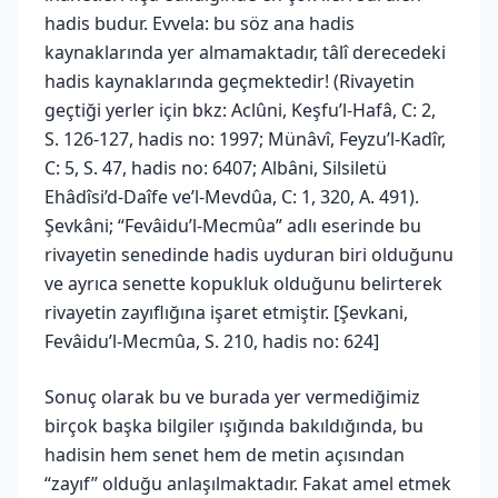
hadis budur. Evvela: bu söz ana hadis
kaynaklarında yer almamaktadır, tâlî derecedeki
hadis kaynaklarında geçmektedir! (Rivayetin
geçtiği yerler için bkz: Aclûni, Keşfu’l-Hafâ, C: 2,
S. 126-127, hadis no: 1997; Münâvî, Feyzu’l-Kadîr,
C: 5, S. 47, hadis no: 6407; Albâni, Silsiletü
Ehâdîsi’d-Daîfe ve’l-Mevdûa, C: 1, 320, A. 491).
Şevkâni; “Fevâidu’l-Mecmûa” adlı eserinde bu
rivayetin senedinde hadis uyduran biri olduğunu
ve ayrıca senette kopukluk olduğunu belirterek
rivayetin zayıflığına işaret etmiştir. [Şevkani,
Fevâidu’l-Mecmûa, S. 210, hadis no: 624]
Sonuç olarak bu ve burada yer vermediğimiz
birçok başka bilgiler ışığında bakıldığında, bu
hadisin hem senet hem de metin açısından
“zayıf” olduğu anlaşılmaktadır. Fakat amel etmek