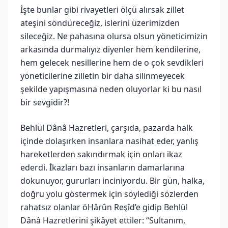
İşte bunlar gibi rivayetleri ölçü alırsak zillet
ateşini söndüreceğiz, islerini üzerimizden
sileceğiz. Ne pahasına olursa olsun yöneticimizin
arkasında durmalıyız diyenler hem kendilerine,
hem gelecek nesillerine hem de o çok sevdikleri
yöneticilerine zilletin bir daha silinmeyecek
şekilde yapışmasına neden oluyorlar ki bu nasıl
bir sevgidir?!
Behlül Dânâ Hazretleri, çarşıda, pazarda halk
içinde dolaşırken insanlara nasihat eder, yanlış
hareketlerden sakındırmak için onları ikaz
ederdi. İkazları bazı insanların damarlarına
dokunuyor, gururları inciniyordu. Bir gün, halka,
doğru yolu göstermek için söylediği sözlerden
rahatsız olanlar öHârûn Reşîd’e gidip Behlül
Dânâ Hazretlerini şikâyet ettiler: “Sultanım,