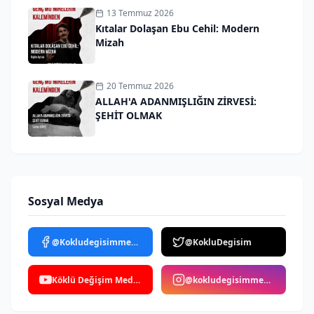
13 Temmuz 2026
Kıtalar Dolaşan Ebu Cehil: Modern
Mizah
20 Temmuz 2026
ALLAH'A ADANMIŞLIĞIN ZİRVESİ:
ŞEHİT OLMAK
Sosyal Medya
@Kokludegisimmedya
@KokluDegisim
Köklü Değişim Medya
@kokludegisimmedya