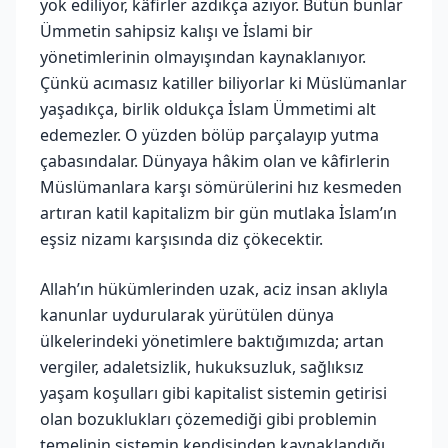
yok ediliyor, kâfirler azdıkça azıyor. Bütün bunlar
Ümmetin sahipsiz kalışı ve İslami bir
yönetimlerinin olmayışından kaynaklanıyor.
Çünkü acımasız katiller biliyorlar ki Müslümanlar
yaşadıkça, birlik oldukça İslam Ümmetimi alt
edemezler. O yüzden bölüp parçalayıp yutma
çabasındalar. Dünyaya hâkim olan ve kâfirlerin
Müslümanlara karşı sömürülerini hız kesmeden
artıran katil kapitalizm bir gün mutlaka İslam’ın
eşsiz nizamı karşısında diz çökecektir.
Allah’ın hükümlerinden uzak, aciz insan aklıyla
kanunlar uydurularak yürütülen dünya
ülkelerindeki yönetimlere baktığımızda; artan
vergiler, adaletsizlik, hukuksuzluk, sağlıksız
yaşam koşulları gibi kapitalist sistemin getirisi
olan bozuklukları çözemediği gibi problemin
temelinin sistemin kendisinden kaynaklandığı