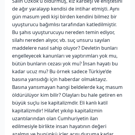
Salih Özkök’ü öldürmüş, kız kardeşi ve eniştesini
de ağır yaralayıp kendisi de intihar etmişti. Aynı
gün masum yedi kişi birden kendini bilmez bir
uyuşturucu bağımlısı tarafından katledilmiştir.
Bu şahıs uyuşturucuyu nereden temin ediyor,
silahı nereden alıyor, vb. suç unsuru sayılan
maddelere nasıl sahip oluyor? Devletin bunları
engelleyecek kanunları ve yaptırımları yok mu,
bütün bunların cezası yok mu? İnsan hayatı bu
kadar ucuz mu? Bu örnek sadece Türkiye’de
basına yansıdığı için haberdar olmaktayız.
Basına yansımayan hangi beldelerde kaç masum
öldürülüyor kim bilir? Olayları bu hale getiren en
büyük suçlu ise kapitalizmdir. Eli kanlı katil
kapitalizmdir! Hilafet yıkılıp kapitalizmin
uzantılarından olan Cumhuriyetin ilan
edilmesiyle birlikte insan hayatının değeri
azalmış ve bugünkü içler acısı duruma kadar