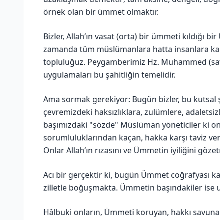
örnek olan bir ümmet olmaktır.
Bizler, Allah’ın vasat (orta) bir ümmeti kıldığı b
zamanda tüm müslümanlara hatta insanlara karşı
topluluğuz. Peygamberimiz Hz. Muhammed (sav) d
uygulamaları bu şahitliğin temelidir.
Ama sormak gerekiyor: Bugün bizler, bu kutsal ş
çevremizdeki haksızlıklara, zulümlere, adaletsiz
başımızdaki "sözde" Müslüman yöneticiler ki on
sorumluluklarından kaçan, hakka karşı taviz ver
Onlar Allah’ın rızasını ve Ümmetin iyiliğini göze
Acı bir gerçektir ki, bugün Ümmet coğrafyası kan
zilletle boğuşmakta. Ümmetin başındakiler ise 
Hâlbuki onların, Ümmeti koruyan, hakkı savunan