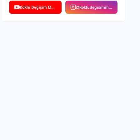
Köklü Değişim Medya
@kokludegisimmedya