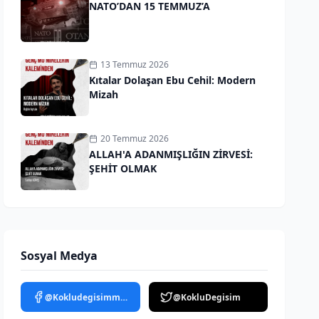
NATO’DAN 15 TEMMUZ’A
13 Temmuz 2026
Kıtalar Dolaşan Ebu Cehil: Modern
Mizah
20 Temmuz 2026
ALLAH'A ADANMIŞLIĞIN ZİRVESİ:
ŞEHİT OLMAK
Sosyal Medya
@Kokludegisimmedya
@KokluDegisim