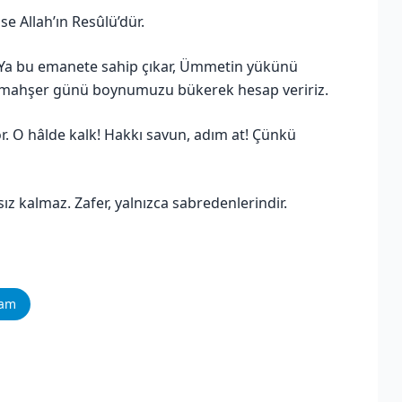
se Allah’ın Resûlü’dür.
ır. Ya bu emanete sahip çıkar, Ümmetin yükünü
e, mahşer günü boynumuzu bükerek hesap veririz.
. O hâlde kalk! Hakkı savun, adım at! Çünkü
ksız kalmaz. Zafer, yalnızca sabredenlerindir.
ram