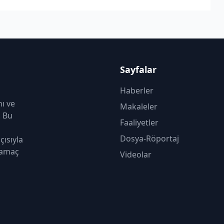
Sayfalar
Haberler
nı ve
Makaleler
. Bu
Faaliyetler
Dosya-Röportaj
çısıyla
 amaç
Videolar