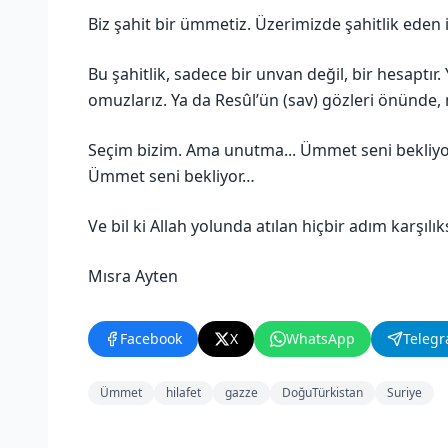
Biz şahit bir ümmetiz. Üzerimizde şahitlik eden i
Bu şahitlik, sadece bir unvan değil, bir hesapt
omuzlarız. Ya da Resûl’ün (sav) gözleri önünd
Seçim bizim. Ama unutma... Ümmet seni bekliyor
Ümmet seni bekliyor…
Ve bil ki Allah yolunda atılan hiçbir adım karşılı
Mısra Ayten
Facebook
X
WhatsApp
Teleg
Ümmet
hilafet
gazze
DoğuTürkistan
Suriye