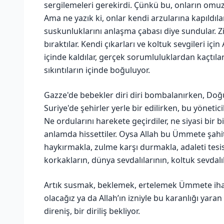
sergilemeleri gerekirdi. Çünkü bu, onların omuzl
Ama ne yazık ki, onlar kendi arzularına kapıldıla
suskunluklarını anlaşma çabası diye sundular. Zi
bıraktılar. Kendi çıkarları ve koltuk sevgileri için 
içinde kaldılar, gerçek sorumluluklardan kaçtıl
sıkıntıların içinde boğuluyor.
Gazze'de bebekler diri diri bombalanırken, Doğ
Suriye'de şehirler yerle bir edilirken, bu yönetic
Ne ordularını harekete geçirdiler, ne siyasi bir 
anlamda hissettiler. Oysa Allah bu Ümmete şahitl
haykırmakla, zulme karşı durmakla, adaleti te
korkakların, dünya sevdalılarının, koltuk sevdalıl
Artık susmak, beklemek, ertelemek Ümmete ihanet
olacağız ya da Allah’ın izniyle bu karanlığı yar
direniş, bir diriliş bekliyor.