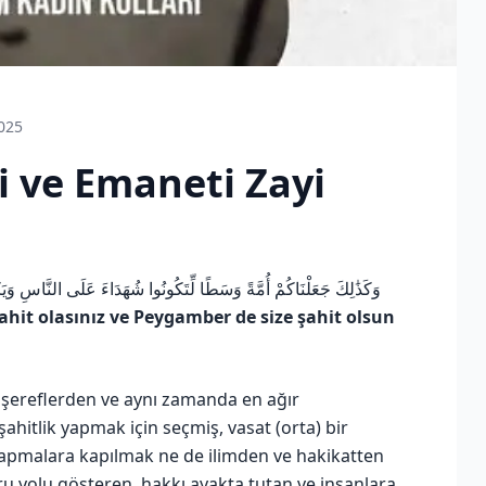
025
i ve Emaneti Zayi
şahit olasınız ve Peygamber de size şahit olsun
 şereflerden ve aynı zamanda en ağır
 şahitlik yapmak için seçmiş, vasat (orta) bir
 sapmalara kapılmak ne de ilimden ve hakikatten
u yolu gösteren, hakkı ayakta tutan ve insanlara