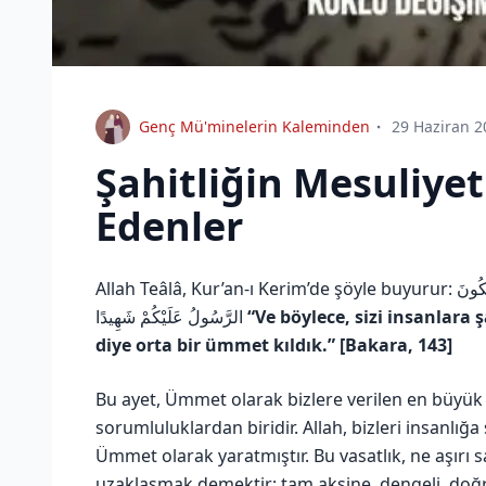
Genç Mü'minelerin Kaleminden
29 Haziran 2
Şahitliğin Mesuliyet
Edenler
Allah Teâlâ, Kur’an-ı Kerim’de şöyle buyurur: وَكَذَٰلِكَ جَعَلْنَاكُمْ أُمَّةً وَسَطًا لِّتَكُونُوا شُهَدَاءَ عَلَى النَّاسِ وَيَكُونَ
الرَّسُولُ عَلَيْكُمْ شَهِيدًا
“Ve böylece, sizi insanlara 
diye orta bir ümmet kıldık.” [Bakara, 143]
Bu ayet, Ümmet olarak bizlere verilen en büyük
sorumluluklardan biridir. Allah, bizleri insanlığa
Ümmet olarak yaratmıştır. Bu vasatlık, ne aşırı
uzaklaşmak demektir; tam aksine, dengeli, doğr