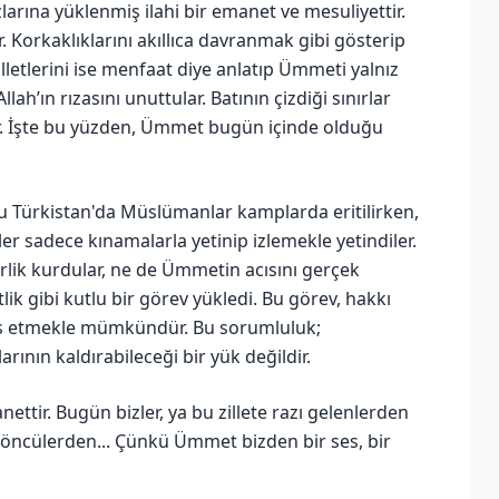
arına yüklenmiş ilahi bir emanet ve mesuliyettir.
r. Korkaklıklarını akıllıca davranmak gibi gösterip
lletlerini ise menfaat diye anlatıp Ümmeti yalnız
Allah’ın rızasını unuttular. Batının çizdiği sınırlar
ar. İşte bu yüzden, Ümmet bugün içinde olduğu
u Türkistan'da Müslümanlar kamplarda eritilirken,
iler sadece kınamalarla yetinip izlemekle yetindiler.
birlik kurdular, ne de Ümmetin acısını gerçek
ik gibi kutlu bir görev yükledi. Bu görev, hakkı
sis etmekle mümkündür. Bu sorumluluk;
arının kaldırabileceği bir yük değildir.
tir. Bugün bizler, ya bu zillete razı gelenlerden
an öncülerden... Çünkü Ümmet bizden bir ses, bir