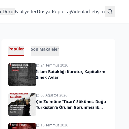
p-Dergi
Faaliyetler
Dosya-Röportaj
Videolar
İletişim
Popüler
Son Makaleler
24 Temmuz 2026
İslam Bataklığı Kurutur, Kapitalizm
Sinek Avlar
03 Ağustos 2026
Çin Zulmüne 'Ticari' Sükûnet: Doğu
Türkistan'a Örülen Görünmezlik
Duvarı
15 Temmuz 2026