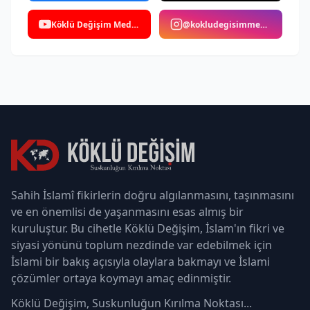
Köklü Değişim Medya
@kokludegisimmedya
Sahih İslamî fikirlerin doğru algılanmasını, taşınmasını
ve en önemlisi de yaşanmasını esas almış bir
kuruluştur. Bu cihetle Köklü Değişim, İslam'ın fikri ve
siyasi yönünü toplum nezdinde var edebilmek için
İslami bir bakış açısıyla olaylara bakmayı ve İslami
çözümler ortaya koymayı amaç edinmiştir.
Köklü Değişim, Suskunluğun Kırılma Noktası...