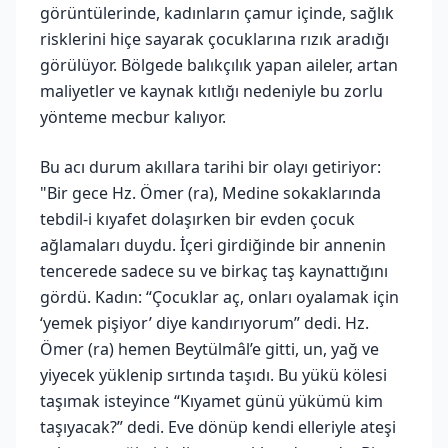
görüntülerinde, kadınların çamur içinde, sağlık
risklerini hiçe sayarak çocuklarına rızık aradığı
görülüyor. Bölgede balıkçılık yapan aileler, artan
maliyetler ve kaynak kıtlığı nedeniyle bu zorlu
yönteme mecbur kalıyor.
Bu acı durum akıllara tarihi bir olayı getiriyor:
"Bir gece Hz. Ömer (ra), Medine sokaklarında
tebdil-i kıyafet dolaşırken bir evden çocuk
ağlamaları duydu. İçeri girdiğinde bir annenin
tencerede sadece su ve birkaç taş kaynattığını
gördü. Kadın: “Çocuklar aç, onları oyalamak için
‘yemek pişiyor’ diye kandırıyorum” dedi. Hz.
Ömer (ra) hemen Beytülmâl’e gitti, un, yağ ve
yiyecek yüklenip sırtında taşıdı. Bu yükü kölesi
taşımak isteyince “Kıyamet günü yükümü kim
taşıyacak?” dedi. Eve dönüp kendi elleriyle ateşi