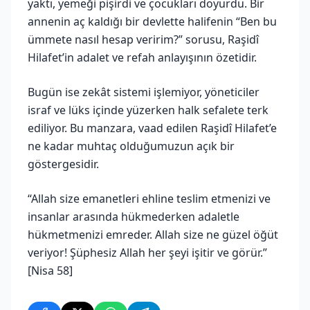
yaktı, yemeği pişirdi ve çocukları doyurdu. Bir
annenin aç kaldığı bir devlette halifenin “Ben bu
ümmete nasıl hesap veririm?” sorusu, Raşidî
Hilafet’in adalet ve refah anlayışının özetidir.
Bugün ise zekât sistemi işlemiyor, yöneticiler
israf ve lüks içinde yüzerken halk sefalete terk
ediliyor. Bu manzara, vaad edilen Raşidî Hilafet’e
ne kadar muhtaç olduğumuzun açık bir
göstergesidir.
“Allah size emanetleri ehline teslim etmenizi ve
insanlar arasında hükmederken adaletle
hükmetmenizi emreder. Allah size ne güzel öğüt
veriyor! Şüphesiz Allah her şeyi işitir ve görür.”
[Nisa 58]