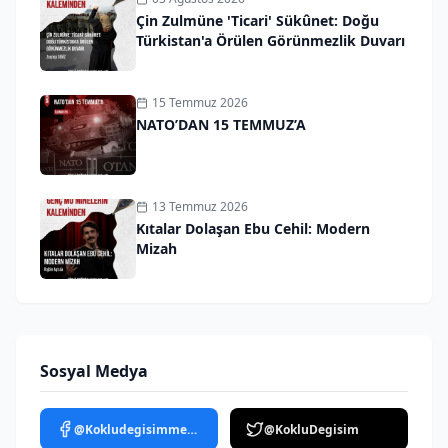
Çin Zulmüne 'Ticari' Sükûnet: Doğu
Türkistan'a Örülen Görünmezlik Duvarı
15 Temmuz 2026
NATO’DAN 15 TEMMUZ’A
13 Temmuz 2026
Kıtalar Dolaşan Ebu Cehil: Modern
Mizah
Sosyal Medya
@Kokludegisimmedya
@KokluDegisim