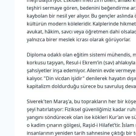
meşrulaştırıyor. Eskiden iffeti zırh bilen, ahlakı
teşhiri sermaye gören, bedenini beğendirme arz
kaybolan bir nesil yer alıyor. Bu gençler aslında
kültürün modern köleleridir. Kalplerinde hikm
avukat, hâkim, savcı veya öğretmen dahi olsalar, 
yalnızca birer meslek icrası olarak görüyorlar.
Diploma odaklı olan eğitim sistemi mühendis, mi
korkusu taşıyan, Resul-i Ekrem’in (sav) ahlakıyl
şahsiyetler inşa edemiyor. Ailenin evde vermeye ç
kalıyor. "Din vicdan işidir" denilerek hayatın dış
kapitalizm doldurduğu sürece bu savruluş deva
Siverek'ten Maraş'a, bu toprakların her bir köşe
şeyi hatırlatıyor: Fiziksel güvenliğimiz kadar ru
yangını söndürecek olan ise kökleri Kur’an ve sün
o kadim çınarın gölgesi, Raşid-i Hilafet’tir. İsla
insanlarının yeniden tarih sahnesine çıktığı bi