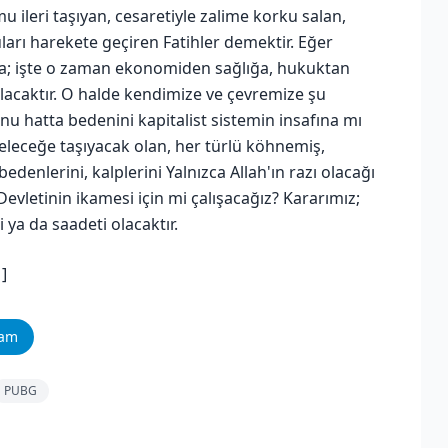
u ileri taşıyan, cesaretiyle zalime korku salan,
ları harekete geçiren Fatihler demektir. Eğer
sa; işte o zaman ekonomiden sağlığa, hukuktan
olacaktır. O halde kendimize ve çevremize şu
nu hatta bedenini kapitalist sistemin insafına mı
geleceğe taşıyacak olan, her türlü köhnemiş,
bedenlerini, kalplerini Yalnızca Allah'ın razı olacağı
Devletinin ikamesi için mi çalışacağız? Kararımız;
 ya da saadeti olacaktır.
1]
ram
PUBG