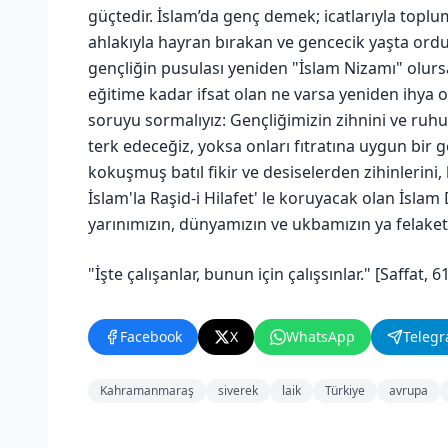
güçtedir. İslam’da genç demek; icatlarıyla toplum
ahlakıyla hayran bırakan ve gencecik yaşta ordu
gençliğin pusulası yeniden "İslam Nizamı" olur
eğitime kadar ifsat olan ne varsa yeniden ihya 
soruyu sormalıyız: Gençliğimizin zihnini ve ruhu
terk edeceğiz, yoksa onları fıtratına uygun bir 
kokuşmuş batıl fikir ve desiselerden zihinlerini, 
İslam'la Raşid-i Hilafet' le koruyacak olan İslam 
yarınımızın, dünyamızın ve ukbamızın ya felaketi
"İşte çalışanlar, bunun için çalışsınlar." [Saffat, 6
Facebook
X
WhatsApp
Teleg
Kahramanmaraş
siverek
laik
Türkiye
avrupa