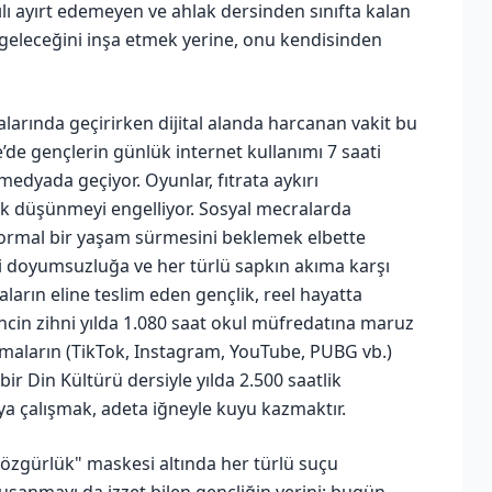
ılı ayırt edemeyen ve ahlak dersinden sınıfta kalan
 ve geleceğini inşa etmek yerine, onu kendisinden
alarında geçirirken dijital alanda harcanan vakit bu
de gençlerin günlük internet kullanımı 7 saati
medyada geçiyor. Oyunlar, fıtrata aykırı
k düşünmeyi engelliyor. Sosyal mecralarda
normal bir yaşam sürmesini beklemek elbette
ri doyumsuzluğa ve her türlü sapkın akıma karşı
ların eline teslim eden gençlik, reel hayatta
gencin zihni yılda 1.080 saat okul müfredatına maruz
itmaların (TikTok, Instagram, YouTube, PUBG vb.)
bir Din Kültürü dersiyle yılda 2.500 saatlik
ya çalışmak, adeta iğneyle kuyu kazmaktır.
"özgürlük" maskesi altında her türlü suçu