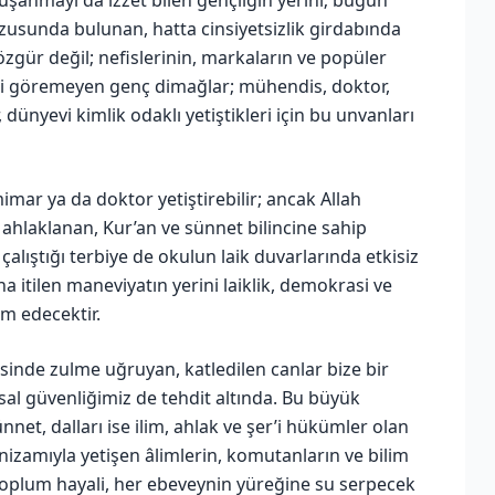
 kuşanmayı da izzet bilen gençliğin yerini; bugün
usunda bulunan, hatta cinsiyetsizlik girdabında
 özgür değil; nefislerinin, markaların ve popüler
eti göremeyen genç dimağlar; mühendis, doktor,
dünyevi kimlik odaklı yetiştikleri için bu unvanları
mar ya da doktor yetiştirebilir; ancak Allah
a ahlaklanan, Kur’an ve sünnet bilincine sahip
alıştığı terbiye de okulun laik duvarlarında etkisiz
ına itilen maneviyatın yerini laiklik, demokrasi ve
m edecektir.
sinde zulme uğruyan, katledilen canlar bize bir
hsal güvenliğimiz de tehdit altında. Bu büyük
net, dalları ise ilim, ahlak ve şer’i hükümler olan
m nizamıyla yetişen âlimlerin, komutanların ve bilim
r toplum hayali, her ebeveynin yüreğine su serpecek