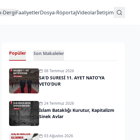
p-Dergi
Faaliyetler
Dosya-Röportaj
Videolar
İletişim
Popüler
Son Makaleler
08 Temmuz 2026
SA'D SURESİ 11. AYET NATO’YA
VETO’DUR
24 Temmuz 2026
İslam Bataklığı Kurutur, Kapitalizm
Sinek Avlar
03 Ağustos 2026