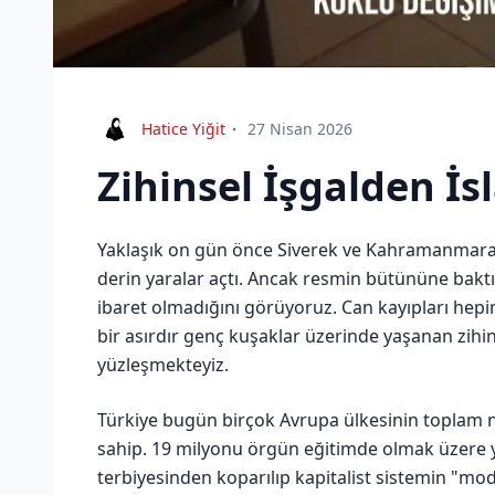
Hatice Yiğit
27 Nisan 2026
Zihinsel İşgalden İs
Yaklaşık on gün önce Siverek ve Kahramanmaraş’
derin yaralar açtı. Ancak resmin bütününe baktığ
ibaret olmadığını görüyoruz. Can kayıpları hepim
bir asırdır genç kuşaklar üzerinde yaşanan zihi
yüzleşmekteyiz.
Türkiye bugün birçok Avrupa ülkesinin toplam 
sahip. 19 milyonu örgün eğitimde olmak üzere ya
terbiyesinden koparılıp kapitalist sistemin "m