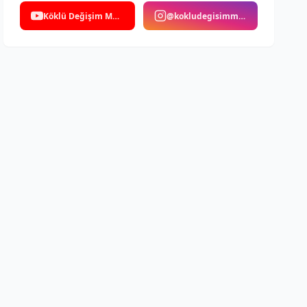
Köklü Değişim Medya
@kokludegisimmedya