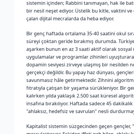
sistemin içinden; Rabbini tanımayan, hak ile bat
bir nesil neşet ediyor. Üstelik bu kitle, vaktini
çalan dijital mecralarda da heba ediyor.
Bir genç haftada ortalama 35-40 saatini okul sır
süreyi çoktan geride bırakmış durumda. Türkiye’
aşarken bunun en az 3 saati aktif olarak sosyal 
uygulamalar ve programlar zihinleri uyuşturara
dopamin seviyesi zirveye ulaşmış bir nesilden 
gerçekçi değildir. Bu yapay haz dünyası, gençle
savunmasız hâle getirmektedir. Zihnini algoritma
fıtratıyla çatışan bir yaşama sürükleniyor. Bir 
kalırken yılda yaklaşık 2.500 saat küresel algor
insafına bırakılıyor. Haftada sadece 45 dakikalık 
"ahlaksız, hedefsiz ve savrulan" nesli durdurma
Kapitalist sistemin süzgecinden geçen gençler, 