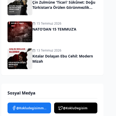
Çin Zulmüne 'Ticari' Sükûnet: Doğu
Türkistan'a Örülen Görünmezlik
Duvarı
15 Temmuz 2026
NATO’DAN 15 TEMMUZ’A
13 Temmuz 2026
Kıtalar Dolaşan Ebu Cehil: Modern
Mizah
Sosyal Medya
@Kokludegisimmedya
@KokluDegisim