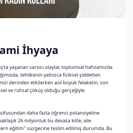
lami İhyaya
ta yaşanan sarsıcı olaylar, toplumsal hafızamızda
ımızda, tehlikenin yalnızca fiziksel şiddetten
izi derinden etkilerken asıl büyük felaketin, son
nsel ve ruhsal çöküş olduğu gerçeğiyle
nüfusundan daha fazla öğrenci potansiyeline
klaşık 26 milyonluk bu devasa kitle; aile
odern eğitim" süzgecine teslim edilmiş durumda. Bu