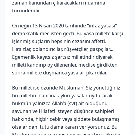
zaman kanundan çıkaracakları muamma
türündendir.
Örneğin 13 Nisan 2020 tarihinde “infaz yasası”
demokratik meclisten geçti. Bu yasa millete karşı
işlenmiş suçların hepsinin cezasını affetti.
Hırsızlar, dolandırıcılar, rüşvetçiler, gaspçılar...
Egemenlik kayıtsız şartsız milletindir diyerek
milleti kandırıp oy dilenenler, meclise girdikten
sonra millete düşmanca yasalar çıkardılar.
Bu millet ise özünde Müslüman! Siz yönettiğiniz
bu milletin inancına aykırı yasalar uydurarak
hükmün yalnızca Allah’a (svt) ait olduğunu
savunan ve Hilafeti isteyen düşünce sahipleri
hakkında, hiçbir cebir veya şiddete bulaşmamış
olsalar dahi tutuklama kararı veriyorsunuz. Bu
Müslümanlar ya cezaevindeler veya bu riziko ile