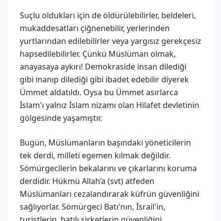
Suçlu oldukları için de öldürülebilirler, beldeleri,
mukaddesatları çiğnenebilir, yerlerinden
yurtlarından edilebilirler veya yargısız gerekçesiz
hapsedilebilirler. Çünkü Müslüman olmak,
anayasaya aykırı! Demokraside insan dilediği
gibi inanıp dilediği gibi ibadet edebilir diyerek
Ümmet aldatıldı. Oysa bu Ümmet asırlarca
İslam'ı yalnız İslam nizamı olan Hilafet devletinin
gölgesinde yaşamıştır.
Bugün, Müslümanların başındaki yöneticilerin
tek derdi, milleti egemen kılmak değildir.
Sömürgecilerin bekalarını ve çıkarlarını koruma
derdidir. Hükmü Allah’a (svt) atfeden
Müslümanları cezalandırarak küfrün güvenliğini
sağlıyorlar. Sömürgeci Batı'nın, İsrail'in,
turistlerin, batılı şirketlerin güvenliğini...