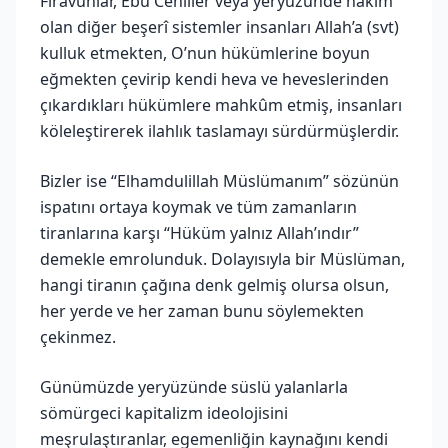
Firavunlar, Ebu Cehiller veya yeryüzünde hâkim
olan diğer beşerî sistemler insanları Allah’a (svt)
kulluk etmekten, O’nun hükümlerine boyun
eğmekten çevirip kendi heva ve heveslerinden
çıkardıkları hükümlere mahkûm etmiş, insanları
köleleştirerek ilahlık taslamayı sürdürmüşlerdir.
Bizler ise “Elhamdulillah Müslümanım” sözünün
ispatını ortaya koymak ve tüm zamanların
tiranlarına karşı “Hüküm yalnız Allah’ındır”
demekle emrolunduk. Dolayısıyla bir Müslüman,
hangi tiranın çağına denk gelmiş olursa olsun,
her yerde ve her zaman bunu söylemekten
çekinmez.
Günümüzde yeryüzünde süslü yalanlarla
sömürgeci kapitalizm ideolojisini
meşrulaştıranlar, egemenliğin kaynağını kendi