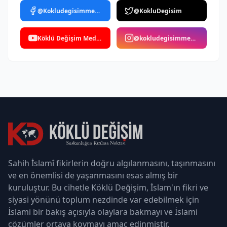
@Kokludegisimmedya
@KokluDegisim
Köklü Değişim Medya
@kokludegisimmedya
Sahih İslamî fikirlerin doğru algılanmasını, taşınmasını
ve en önemlisi de yaşanmasını esas almış bir
kuruluştur. Bu cihetle Köklü Değişim, İslam'ın fikri ve
siyasi yönünü toplum nezdinde var edebilmek için
İslami bir bakış açısıyla olaylara bakmayı ve İslami
çözümler ortaya koymayı amaç edinmiştir.