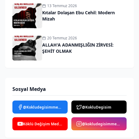
13 Temmuz 2026
Kıtalar Dolaşan Ebu Cehil: Modern
Mizah
20 Temmuz 2026
ALLAH'A ADANMIŞLIĞIN ZİRVESİ:
ŞEHİT OLMAK
Sosyal Medya
@Kokludegisimmedya
@KokluDegisim
Köklü Değişim Medya
@kokludegisimmedya