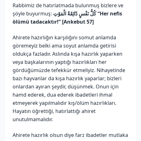
Rabbimiz de hatırlatmada bulunmuş bizlere ve
şöyle buyurmuş:
كُلُّ نَفْسٍ ذَٓائِقَةُ الْمَوْتِ “Her nefis
ölümü tadacaktır!” [Ankebut 57]
Ahirete hazırlığın karşılığını somut anlamda
göremeyiz belki ama soyut anlamda getirisi
oldukça fazladır. Aslında kışa hazırlık yaparken
veya başkalarının yaptığı hazırlıkları her
gördüğümüzde tefekkür etmeliyiz. Nihayetinde
bazı hayvanlar da kışa hazırlık yaparlar; bizleri
onlardan ayıran şeydir, düşünmek. Onun için
hamd ederek, dua ederek ibadetleri ihmal
etmeyerek yapılmalıdır kış/ölüm hazırlıkları.
Hayatın öğrettiği, hatırlattığı ahiret
unutulmamalıdır.
Ahirete hazırlık olsun diye farz ibadetler mutlaka