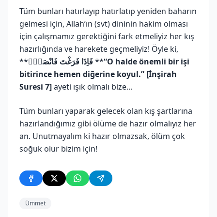
Tüm bunları hatırlayıp hatırlatıp yeniden baharın
gelmesi için, Allah’ın (svt) dininin hakim olması
için çalışmamız gerektiğini fark etmeliyiz her kış
hazırlığında ve harekete geçmeliyiz! Öyle ki,
**
فَاِذَا فَرَغْتَ فَانْصَبْۙ
**
“O halde önemli bir işi
bitirince hemen diğerine koyul.” [İnşirah
Suresi 7]
ayeti ışık olmalı bize...
Tüm bunları yaparak gelecek olan kış şartlarına
hazırlandığımız gibi ölüme de hazır olmalıyız her
an. Unutmayalım ki hazır olmazsak, ölüm çok
soğuk olur bizim için!
Ümmet