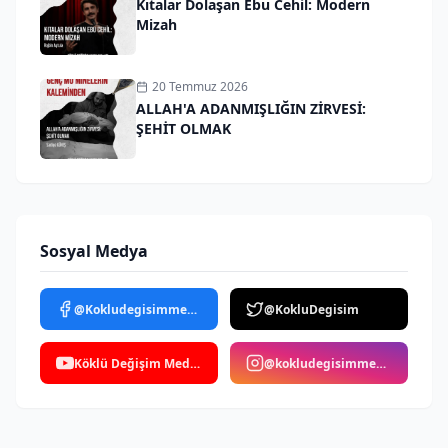
Kıtalar Dolaşan Ebu Cehil: Modern
Mizah
20 Temmuz 2026
ALLAH'A ADANMIŞLIĞIN ZİRVESİ:
ŞEHİT OLMAK
Sosyal Medya
@Kokludegisimmedya
@KokluDegisim
Köklü Değişim Medya
@kokludegisimmedya