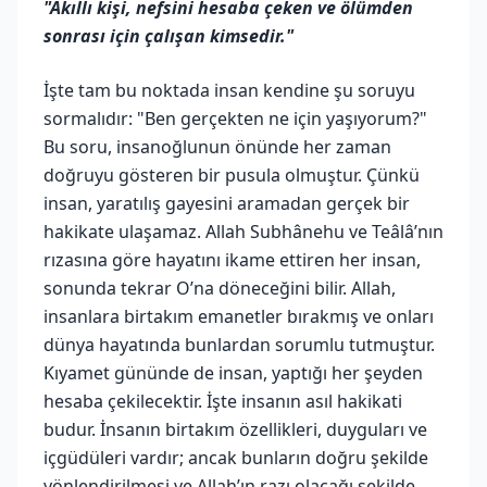
"Akıllı kişi, nefsini hesaba çeken ve ölümden
sonrası için çalışan kimsedir."
İşte tam bu noktada insan kendine şu soruyu
sormalıdır: "Ben gerçekten ne için yaşıyorum?"
Bu soru, insanoğlunun önünde her zaman
doğruyu gösteren bir pusula olmuştur. Çünkü
insan, yaratılış gayesini aramadan gerçek bir
hakikate ulaşamaz. Allah Subhânehu ve Teâlâ’nın
rızasına göre hayatını ikame ettiren her insan,
sonunda tekrar O’na döneceğini bilir. Allah,
insanlara birtakım emanetler bırakmış ve onları
dünya hayatında bunlardan sorumlu tutmuştur.
Kıyamet gününde de insan, yaptığı her şeyden
hesaba çekilecektir. İşte insanın asıl hakikati
budur. İnsanın birtakım özellikleri, duyguları ve
içgüdüleri vardır; ancak bunların doğru şekilde
yönlendirilmesi ve Allah’ın razı olacağı şekilde