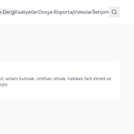
p-Dergi
Faaliyetler
Dosya-Röportaj
Videolar
İletişim
l; anlam bulmak, imtihan olmak, hakikati fark etmek ve
ştir.