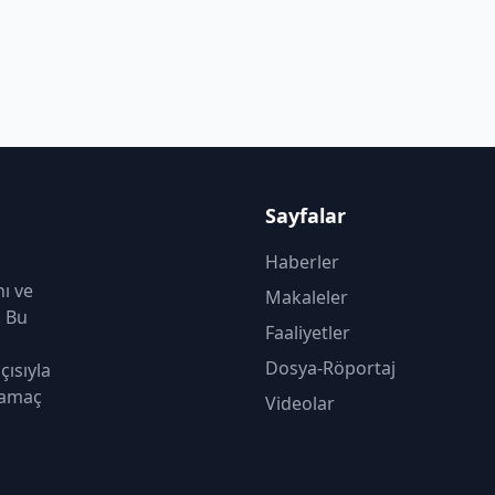
Sayfalar
Haberler
nı ve
Makaleler
. Bu
Faaliyetler
Dosya-Röportaj
çısıyla
 amaç
Videolar