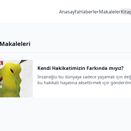
Anasayfa
Haberler
Makaleler
Kita
 Makaleleri
Kendi Hakikatimizin Farkında mıyız?
İnsanoğlu bu dünyaya sadece yaşamak için deği
bu hakikati hayatına aksettirmek için gönderilmi