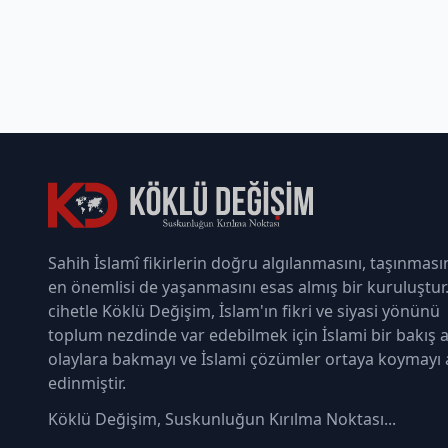
Sahih İslamî fikirlerin doğru algılanmasını, taşınması
en önemlisi de yaşanmasını esas almış bir kuruluştur
cihetle Köklü Değişim, İslam'ın fikri ve siyasi yönünü
toplum nezdinde var edebilmek için İslami bir bakış a
olaylara bakmayı ve İslami çözümler ortaya koymayı
edinmiştir.
Köklü Değişim, Suskunluğun Kırılma Noktası...