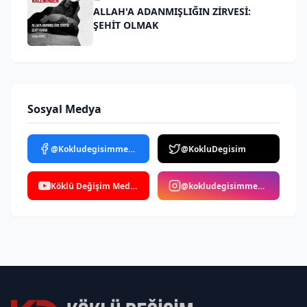
ALLAH'A ADANMIŞLIĞIN ZİRVESİ:
ŞEHİT OLMAK
Sosyal Medya
@Kokludegisimmedya
@KokluDegisim
Köklü Değişim Medya
@kokludegisimmedya