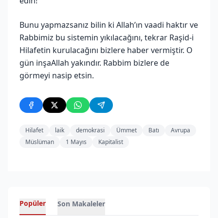
edin!
Bunu yapmazsanız bilin ki Allah’ın vaadi haktır ve
Rabbimiz bu sistemin yıkılacağını, tekrar Raşid-i
Hilafetin kurulacağını bizlere haber vermiştir. O
gün inşaAllah yakındır. Rabbim bizlere de
görmeyi nasip etsin.
Hilafet
laik
demokrasi
Ümmet
Batı
Avrupa
Müslüman
1 Mayıs
Kapitalist
Popüler
Son Makaleler