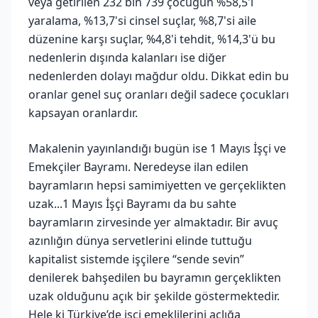
veya getirilen 232 bin 739 çocuğun %58,5'i
yaralama, %13,7'si cinsel suçlar, %8,7'si aile
düzenine karşı suçlar, %4,8'i tehdit, %14,3'ü bu
nedenlerin dışında kalanları ise diğer
nedenlerden dolayı mağdur oldu. Dikkat edin bu
oranlar genel suç oranları değil sadece çocukları
kapsayan oranlardır.
Makalenin yayınlandığı bugün ise 1 Mayıs İşçi ve
Emekçiler Bayramı. Neredeyse ilan edilen
bayramların hepsi samimiyetten ve gerçeklikten
uzak...1 Mayıs İşçi Bayramı da bu sahte
bayramların zirvesinde yer almaktadır. Bir avuç
azınlığın dünya servetlerini elinde tuttuğu
kapitalist sistemde işçilere “sende sevin”
denilerek bahşedilen bu bayramın gerçeklikten
uzak olduğunu açık bir şekilde göstermektedir.
Hele ki Türkiye’de işçi emeklilerini açlığa