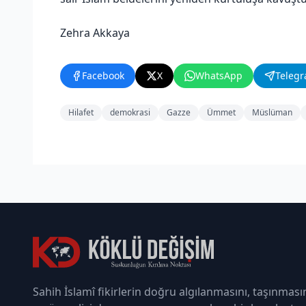
Zehra Akkaya
Facebook
X
WhatsApp
Teleg
Hilafet
demokrasi
Gazze
Ümmet
Müslüman
Sahih İslamî fikirlerin doğru algılanmasını, taşınması