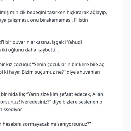
ilmiş minicik bebeğini taşırken hıçkırarak ağlayıp,
a çalışması, onu bırakamaması, Filistin
i bir duvarın arkasına, işgalci Yahudi
iki oğlunu daha kaybetti...
 bir kız çocuğu; “Senin çocukların bir kere bile aç
 ki hayır. Bizim suçumuz ne?” diye ahuvahları
ir nida ile; “Yarın size kim şefaat edecek, Allah
yorsunuz! Neredesiniz?” diye bizlere seslenen o
hissediyor.
ızın hesabını sormayacak mı sanıyorsunuz?”