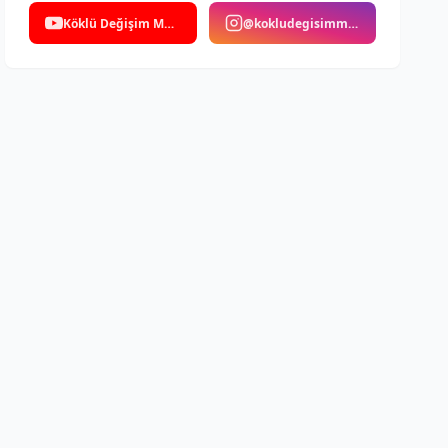
Köklü Değişim Medya
@kokludegisimmedya