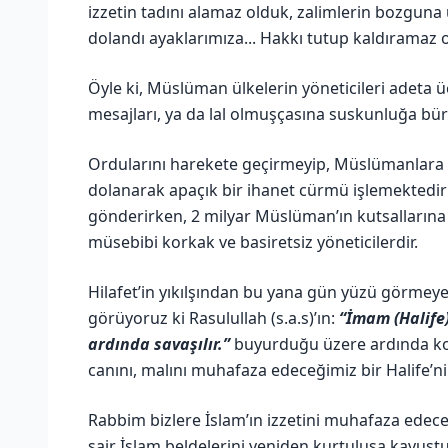
izzetin tadını alamaz olduk, zalimlerin bozguna
dolandı ayaklarımıza... Hakkı tutup kaldıramaz 
Öyle ki, Müslüman ülkelerin yöneticileri adeta 
mesajları, ya da lal olmuşçasına suskunluğa bü
Ordularını harekete geçirmeyip, Müslümanlara y
dolanarak apaçık bir ihanet cürmü işlemektedir
gönderirken, 2 milyar Müslüman’ın kutsallarına
müsebibi korkak ve basiretsiz yöneticilerdir.
Hilafet’in yıkılşından bu yana gün yüzü görmeye
görüyoruz ki Rasulullah (s.a.s)’ın:
“İmam (Halife
ardında savaşılır.”
buyurduğu üzere ardında kor
canını, malını muhafaza edeceğimiz bir Halife’n
Rabbim bizlere İslam’ın izzetini muhafaza edece
sair İslam beldelerini yeniden kurtuluşa kavuştur