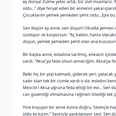
ey dünya! Zulme yeter artık, biz sivil insanlar
oldu...” diye feryat eden bir annenin yakarışların
Çocuklarım yemek yemeden şehit oldu...İşte bu 
Sen düşün ey anne, sen düşün! Okulda yemesi içi
üzülüyor ve kızıyorsun. “Aç kaldın, hasta olacaks
düşün, yemek yemeden şehit olan ana kuzusunu
Bir başka anne, evladına sarılmış, enkazın içind
vardı. “Aksa'ya feda olsun anneciğim. Aksa’ya f
Belki hiç bir şeyi kalmadı, gidecek yeri, yataca
sadır olan tek bir cümle vardı o da: evladını ken
Mescid-i Aksa uğruna feda ettiği bir evi... Sen d
can güvenliği olmamasına rağmen istediği tek ş
Yine koşuyor bir anne kızına doğru. Sevinçle ha
oldu ey kızım.” Sevinçle yankılanıyor sesi. Sen d