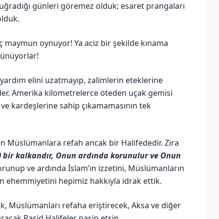
 uğradığı günleri göremez olduk; esaret prangaları
olduk.
üç maymun oynuyor! Ya aciz bir şekilde kınama
rünüyorlar!
ardım elini uzatmayıp, zalimlerin eteklerine
ler. Amerika kilometrelerce öteden uçak gemisi
 ve kardeşlerine sahip çıkamamasının tek
n Müslümanlara refah ancak bir Halifededir. Zira
) bir kalkandır, Onun ardında korunulur ve Onun
unup ve ardında İslam’ın izzetini, Müslümanların
in ehemmiyetini hepimiz hakkıyla idrak ettik.
k, Müslümanları refaha eriştirecek, Aksa ve diğer
acak Raşid Halifeler nasip etsin...