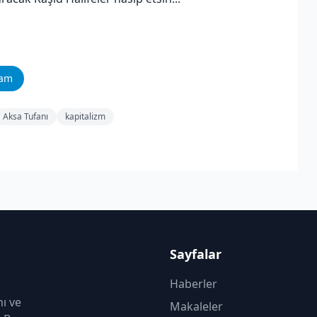
ram
Aksa Tufanı
kapitalizm
Sayfalar
Haberler
nı ve
Makaleler