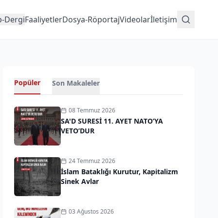
p-Dergi
Faaliyetler
Dosya-Röportaj
Videolar
İletişim
Popüler
Son Makaleler
08 Temmuz 2026
SA'D SURESİ 11. AYET NATO’YA
VETO’DUR
24 Temmuz 2026
İslam Bataklığı Kurutur, Kapitalizm
Sinek Avlar
03 Ağustos 2026