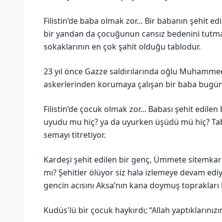
Filistin’de baba olmak zor... Bir babanın şehit ed
bir yandan da çocuğunun cansız bedenini tutmay
sokaklarının en çok şahit olduğu tablodur.
23 yıl önce Gazze saldırılarında oğlu Muhammed’
askerlerinden korumaya çalışan bir baba bugün 
Filistin’de çocuk olmak zor... Babası şehit edilen
uyudu mu hiç? ya da uyurken üşüdü mü hiç? Tabi
semayı titretiyor.
Kardeşi şehit edilen bir genç, Ümmete sitemkar b
mı? Şehitler ölüyor siz hala izlemeye devam edi
gencin acısını Aksa’nın kana doymuş toprakları 
Kudüs'lü bir çocuk haykırdı; “Allah yaptıkların