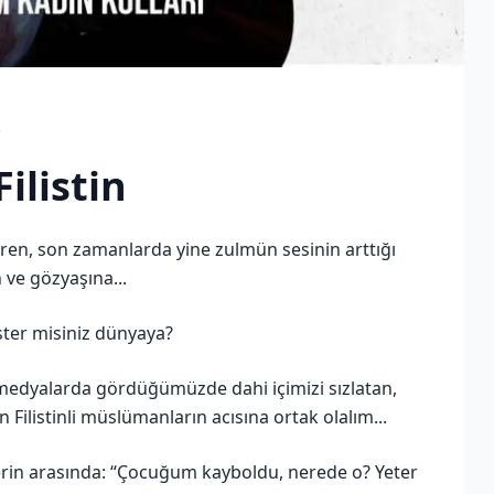
3
ilistin
süren, son zamanlarda yine zulmün sesinin arttığı
n ve gözyaşına...
ster misiniz dünyaya?
 medyalarda gördüğümüzde dahi içimizi sızlatan,
n Filistinli müslümanların acısına ortak olalım...
vlerin arasında: “Çocuğum kayboldu, nerede o? Yeter