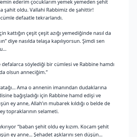
ız. Yemin ederim çocuklarım yemek yemeden şehit
a şahit oldu. Vallahi Rabbimiz de şahittir!
cümle defaatle tekrarlandı.
n kattığın çeşit çeşit azığı yemediğinde nasıl da
ın” diye nasılda telaşa kapılıyorsun. Şimdi sen
...
e defalarca söylediği bir cümlesi ve Rabbine hamdı
eda olsun anneciğim.”
k yatağı... Ama o annenin imanından dudaklarına
disine bağışladığı için Rabbine hamd edişi ve
üşün ey anne, Allah’ın mubarek kıldığı o belde de
ey topraklarının selameti.
ykırıyor “baban şehit oldu ey kızım. Kocam şehit
üşün ey anne... Şehadet aşklarını sen düşün...