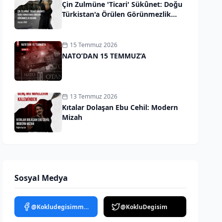
Çin Zulmüne 'Ticari' Sükûnet: Doğu
Türkistan'a Örülen Görünmezlik
Duvarı
15 Temmuz 2026
NATO’DAN 15 TEMMUZ’A
13 Temmuz 2026
Kıtalar Dolaşan Ebu Cehil: Modern
Mizah
Sosyal Medya
@Kokludegisimmedya
@KokluDegisim